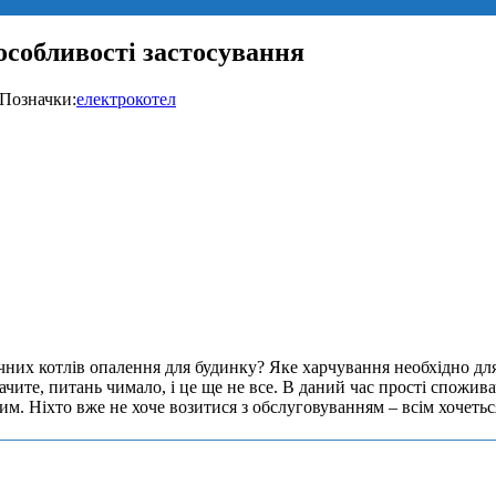
особливості застосування
Позначки:
електрокотел
чних котлів опалення для будинку? Яке харчування необхідно дл
ачите, питань чимало, і це ще не все. В даний час прості спожива
им. Ніхто вже не хоче возитися з обслуговуванням – всім хочетьс