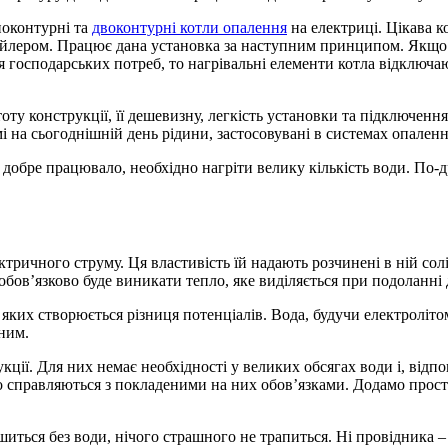
ноконтурні та
двоконтурні котли опалення
на електриці. Цікава к
йлером. Працює дана установка за наступним принципом. Якщо в
для господарських потреб, то нагрівальні елементи котла відключа
оту конструкції, її дешевизну, легкість установки та підключення
і на сьогоднішній день рідини, застосовувані в системах опаленн
добре працювало, необхідно нагріти велику кількість води. По-др
тричного струму. Ця властивість їй надають розчинені в ній солі
ь, обов’язково буде виникати тепло, яке виділяється при подоланні
яких створюється різниця потенціалів. Вода, будучи електролітом,
нним.
ції. Для них немає необхідності у великих обсягах води і, відпо
 справляються з покладеними на них обов’язками. Додамо просто
ишиться без води, нічого страшного не трапиться. Ні провідника 