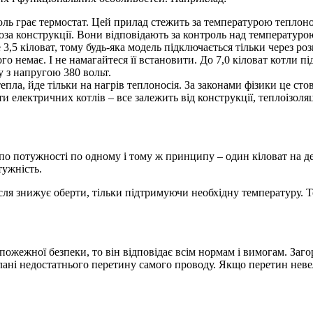
ль грає термостат. Цей прилад стежить за температурою теплонос
оза конструкції. Вони відповідають за контроль над температур
3,5 кіловат, тому будь-яка модель підключається тільки через 
го немає. І не намагайтеся її встановити. До 7,0 кіловат котли п
 з напругою 380 вольт.
пла, йде тільки на нагрів теплоносія. За законами фізики це сто
 електричних котлів – все залежить від конструкції, теплоізоляц
 по потужності по одному і тому ж принципу – один кіловат на д
тужність.
після знижує оберти, тільки підтримуючи необхідну температуру. 
ожежної безпеки, то він відповідає всім нормам і вимогам. Заго
лані недостатнього перетину самого проводу. Якщо перетин неве