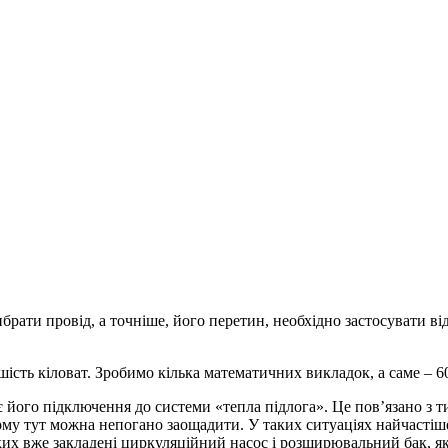
ибрати провід, а точніше, його перетин, необхідно застосувати в
ість кіловат. Зробимо кілька математичних викладок, а саме – 60
ого підключення до системи «тепла підлога». Це пов’язано з ти
ому тут можна непогано заощадити. У таких ситуаціях найчастіше
 яких вже закладені циркуляційний насос і розширювальний бак, 