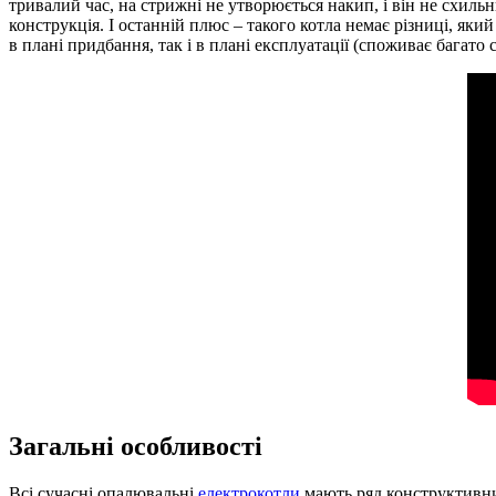
тривалий час, на стрижні не утворюється накип, і він не схильн
конструкція. І останній плюс – такого котла немає різниці, який
в плані придбання, так і в плані експлуатації (споживає багато 
Загальні особливості
Всі сучасні опалювальні
електрокотли
мають ряд конструктивни