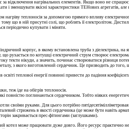
ає за відключення нагрівальних елементів. Якщо воно не спрацює,
ти і зменшувати якісні характеристики ТЕНових агрегатів, але к
 нагріву теплоносія за допомогою прямого впливу електричного 
ому що в ній присутні солі, що роблять її електролітом. Дистиль
ься періодично купувати і міняти.
дричний корпус, в якому встановлена труба з діелектрика, на як
у, що рухається по котушці електричний струм створює електрома
 току текти нікуди, а значить, починає створюватися різниця поте
еталу, з якого виготовлений сердечник. Це призводить до того, щ
 освіті теплової енергії повинні привести до падіння коефіцієнта
ки, теж іде на обігрів теплоносія.
 які повністю поглинаються сердечником. Тобто ніяких енергетич
отли своїми руками. Для цього потрібно пятідесятімілліметровая т
еталевий стрижень в якості сердечника (це може бути навіть арм
 сторін закривається прес-фітингами (заглушками).
акий котел може працювати дуже довго. Його ресурс практично 