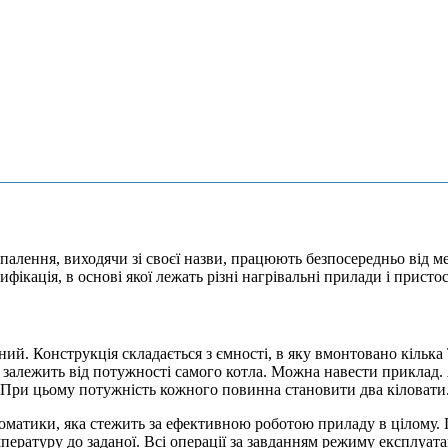
палення, виходячи зі своєї назви, працюють безпосередньо від ме
ифікація, в основі якої лежать різні нагрівальні прилади і присто
ий. Конструкція складається з ємності, в яку вмонтовано кілька
в залежить від потужності самого котла. Можна навести приклад.
. При цьому потужність кожного повинна становити два кіловати
матики, яка стежить за ефективною роботою приладу в цілому. 
ературу до заданої. Всі операції за завданням режиму експлуата