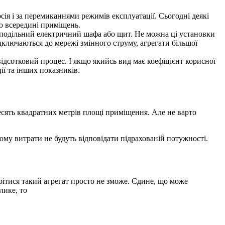
ія і за перемиканнями режимів експлуатації. Сьогодні деякі
ою всередині приміщень.
розподільний електричний шафа або щит. Не можна ці установки
ідключаються до мережі змінного струму, агрегати більшої
відсотковий процес. І якщо якийсь вид має коефіцієнт корисної
ії та інших показників.
есять квадратних метрів площі приміщення. Але не варто
Тому витрати не будуть відповідати підрахованій потужності.
рітися такий агрегат просто не зможе. Єдине, що може
лике, то