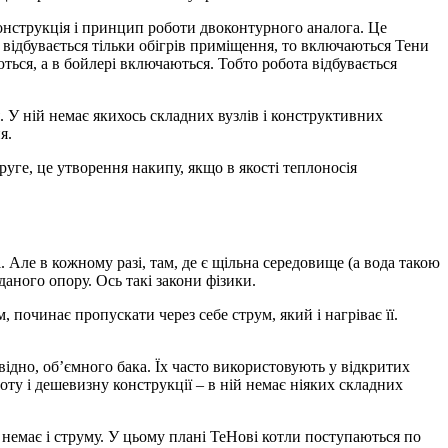
онструкція і принцип роботи двоконтурного аналога. Це
ідбувається тільки обігрів приміщення, то включаються Тени
ються, а в бойлері включаються. Тобто робота відбувається
. У ній немає якихось складних вузлів і конструктивних
я.
уге, це утворення накипу, якщо в якості теплоносія
. Але в кожному разі, там, де є щільна середовище (а вода такою
 даного опору. Ось такі закони фізики.
 починає пропускати через себе струм, який і нагріває її.
відно, об’ємного бака. Їх часто використовують у відкритих
ту і дешевизну конструкції – в ній немає ніяких складних
– немає і струму. У цьому плані ТеНові котли поступаються по