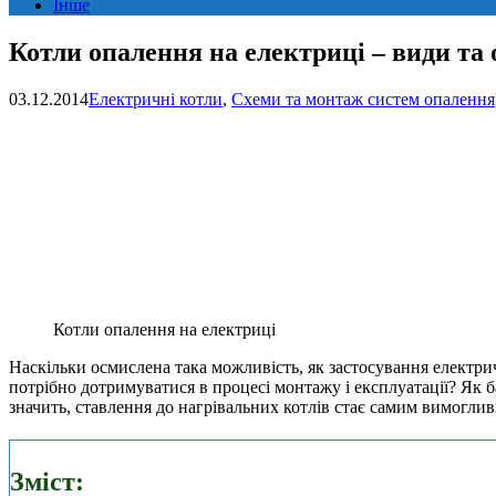
Інше
Котли опалення на електриці – види та 
03.12.2014
Електричні котли
,
Схеми та монтаж систем опалення
Котли опалення на електриці
Наскільки осмислена така можливість, як застосування електри
потрібно дотримуватися в процесі монтажу і експлуатації? Як б
значить, ставлення до нагрівальних котлів стає самим вимоглив
Зміст: