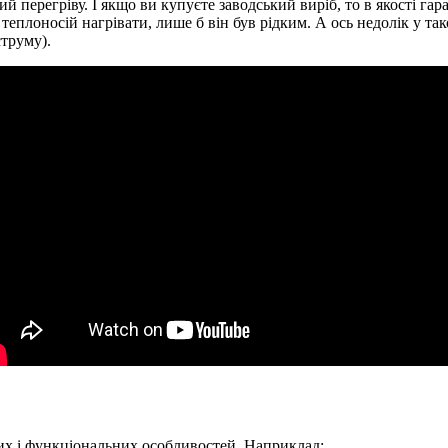
ий перегріву. І якщо ви купуєте заводський виріб, то в якості га
 теплоносій нагрівати, лише б він був рідким. А ось недолік у та
струму).
х і функціональних особливостей. Наприклад: