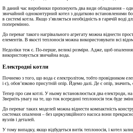
В даний час виробники пропонують два види обладнання – од
звичайний одноконтурний котел з додатково встановленими бо
в системі котла. Якщо з’являється необхідність в гарячій воді 
поперемінно.
До переваг такого нагрівального агрегату можна віднести прост
елементів. В якості теплоносія можна використовувати всі відом
Недоліки теж є. По-перше, великі розміри. Адже, щоб опалення 
використовується звичайна вода.
Електродні котли
Почнемо з того, що вода є електролітом, тобто провідником елек
і є), обов’язково присутній опір. Йдемо далі. Де є опір, значит
Тепер про сам котлі. У ньому встановлюється два електроди, на 
Зверніть увагу на те, що ток всередині теплоносія теж буде змі
До переваг таких моделей можна віднести компактність конструк
системах опалення – без циркуляційного насоса вони прекрасно
вузлів і деталей.
У тому випадку, якщо відбудеться витік теплоносія, і котел зал