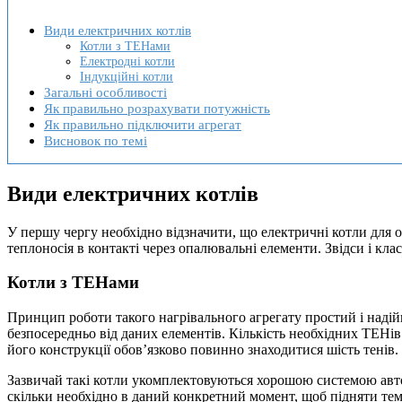
Види електричних котлів
Котли з ТЕНами
Електродні котли
Індукційні котли
Загальні особливості
Як правильно розрахувати потужність
Як правильно підключити агрегат
Висновок по темі
Види електричних котлів
У першу чергу необхідно відзначити, що електричні котли для о
теплоносія в контакті через опалювальні елементи. Звідси і клас
Котли з ТЕНами
Принцип роботи такого нагрівального агрегату простий і надійн
безпосередньо від даних елементів. Кількість необхідних ТЕНі
його конструкції обов’язково повинно знаходитися шість тенів
Зазвичай такі котли укомплектовуються хорошою системою авто
скільки необхідно в даний конкретний момент, щоб підняти темп