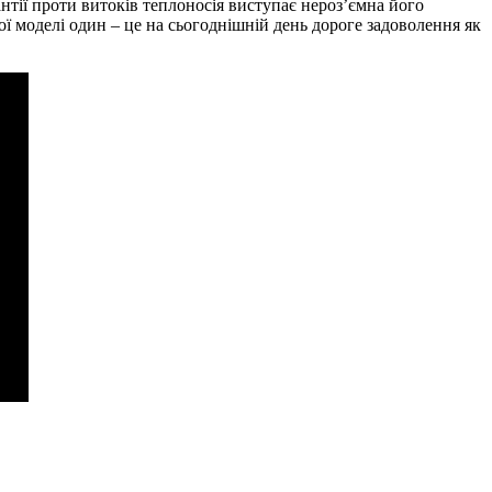
рантії проти витоків теплоносія виступає нероз’ємна його
кої моделі один – це на сьогоднішній день дороге задоволення як