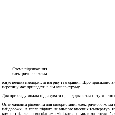
Схема підключення
електричного котла
існує велика ймовірність нагріву і загоряння. Щоб правильно в
перетину має припадати вісім ампер струму.
Для прикладу можна підрахувати провід для котла потужністю ш
Оптимальним рішенням для використання електричного котла є й
найдорожчі. А тепла підлога не вимагає високих температур, т
компактні, але і є своєрідними міні-котельнями, в конструкції