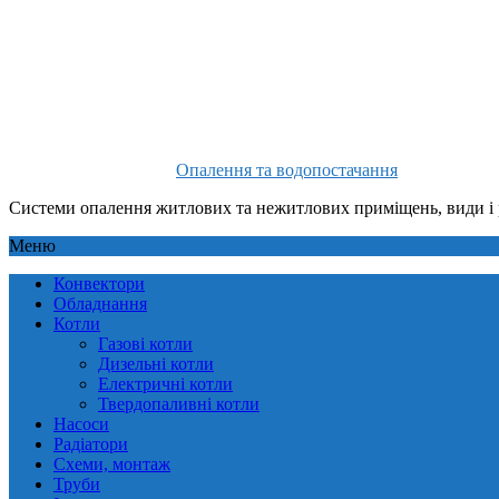
Опалення та водопостачання
Системи опалення житлових та нежитлових приміщень, види і 
Меню
Конвектори
Обладнання
Котли
Газові котли
Дизельні котли
Електричні котли
Твердопаливні котли
Насоси
Радіатори
Схеми, монтаж
Труби