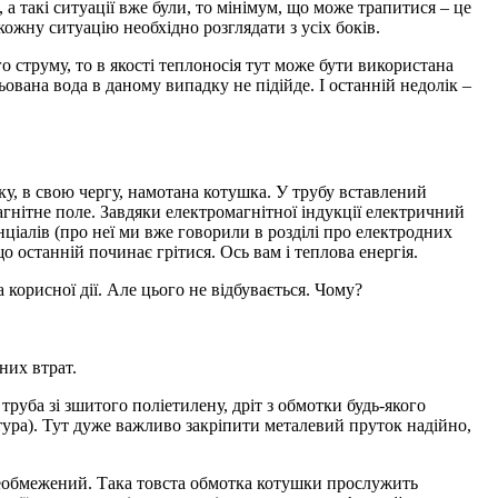
 а такі ситуації вже були, то мінімум, що може трапитися – це
ожну ситуацію необхідно розглядати з усіх боків.
струму, то в якості теплоносія тут може бути використана
ована вода в даному випадку не підійде. І останній недолік –
у, в свою чергу, намотана котушка. У трубу вставлений
гнітне поле. Завдяки електромагнітної індукції електричний
нціалів (про неї ми вже говорили в розділі про електродних
о останній починає грітися. Ось вам і теплова енергія.
 корисної дії. Але цього не відбувається. Чому?
них втрат.
руба зі зшитого поліетилену, дріт з обмотки будь-якого
атура). Тут дуже важливо закріпити металевий пруток надійно,
необмежений. Така товста обмотка котушки прослужить