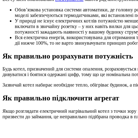
Обов’язкова установка системи автоматики, де головну ро
моделі забезпечуються термодатчиками, які встановлені п
У природі не існує електричних котлів потужністю менше 
включати в звичайну розетку – у них навіть вилки для цьо
потужності зажадають наявності у вашому будинку струму
Вся електрична енергія, використовувана для отримання те
дії нижче 100%, то не варто звинувачувати принцип роботи
Як правильно розрахувати потужність
Будь котел, призначений для системи опалення, розраховується
дивуватися і боятися одержані цифр, тому що це номінальна по
Зазвичай котел набирає необхідне тепло, обігріває будинок, а 
Як правильно підключити агрегат
Якщо розглядати електричний нагрівальний котел з точки зору п
призвести до займання, це неправильно підібрана проводка в п