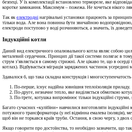
безпеці. У їх комплектації встановлено термореле, яке відповід
коротке замикання. Максимум – пожежа. Не хочеться нікого ляка
Так як
електродні
нагрівальні установки працюють за принципом
тільки вода. Але вона повинна бути звичайною водопровідною, т
електроди поступово у воді розчиняються, а значить, їх доведет
Індукційні котли
Даний вид електричного опалювального котла являє собою цилін
металевий сердечник. Принцип дії такої системи полягає в том
струм з’являється в самому стрижні. Але цікаво те, що в осерді
котлах). Відбувається міграція заряджених частинок усередині м
Здавалося б, що така складна конструкція і многоступенчатость в
По-перше, існує надійна зовнішня теплоізоляція приладу.
По-друге, незначне тепло, яке виділяється обмоткою котуш
По-третє, котушка випромінює тільки індукційні струми,
Багато сучасних «кулібіни» навчилися виготовляти індукційні к
потужного трансформатора (у неї відмінна емалева ізоляція), м
щоб він не торкався країв труби. Остання, в свою чергу, з двох
Якщо говорити про достоїнства, то необхідно зазначити, що т