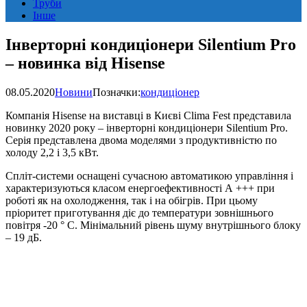
Труби
Інше
Інверторні кондиціонери Silentium Pro
– новинка від Hisense
08.05.2020
Новини
Позначки:
кондиціонер
Компанія Hisense на виставці в Києві Clima Fest представила
новинку 2020 року – інверторні кондиціонери Silentium Pro.
Серія представлена двома моделями з продуктивністю по
холоду 2,2 і 3,5 кВт.
Спліт-системи оснащені сучасною автоматикою управління і
характеризуються класом енергоефективності А +++ при
роботі як на охолодження, так і на обігрів. При цьому
пріоритет приготування діє до температури зовнішнього
повітря -20 ° C. Мінімальний рівень шуму внутрішнього блоку
– 19 дБ.