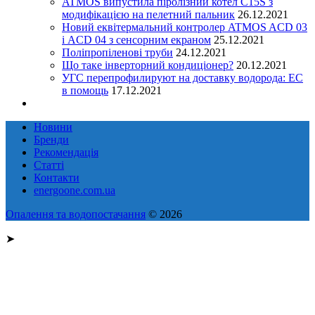
ATMOS випустила піролізний котел C15S з
модифікацією на пелетний пальник
26.12.2021
Новий еквітермальний контролер ATMOS ACD 03
і ACD 04 з сенсорним екраном
25.12.2021
Поліпропіленові труби
24.12.2021
Що таке інверторний кондиціонер?
20.12.2021
УГС перепрофилируют на доставку водорода: EC
в помощь
17.12.2021
Новини
Бренди
Рекомендація
Статті
Контакти
energoone.com.ua
Опалення та водопостачання
© 2026
➤