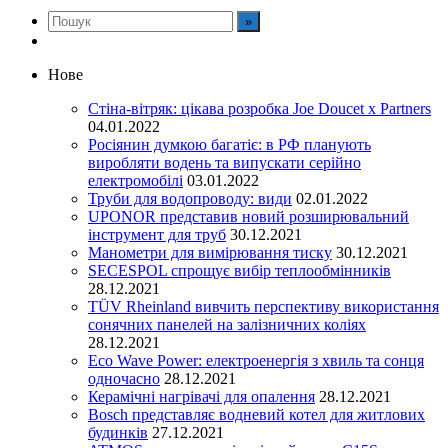
Нове
Стіна-вітряк: цікава розробка Joe Doucet x Partners
04.01.2022
Росіянин думкою багатіє: в РФ планують
виробляти водень та випускати серійно
електромобілі
03.01.2022
Труби для водопроводу: види
02.01.2022
UPONOR представив новий розширювальний
інструмент для труб
30.12.2021
Манометри для вимірювання тиску
30.12.2021
SECESPOL спрощує вибір теплообмінників
28.12.2021
TÜV Rheinland вивчить перспективу використання
сонячних панелей на залізничних коліях
28.12.2021
Eco Wave Power: електроенергія з хвиль та сонця
одночасно
28.12.2021
Керамічні нагрівачі для опалення
28.12.2021
Bosch представляє водневий котел для житлових
будинків
27.12.2021