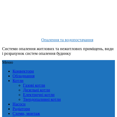
Опалення та водопостачання
Системи опалення житлових та нежитлових приміщень, види
і розрахунок систем опалення будинку
Меню
Конвектори
Обладнання
Котли
Газові котли
Дизельні котли
Електричні котли
Твердопаливні котли
Насоси
Радіатори
Схеми, монтаж