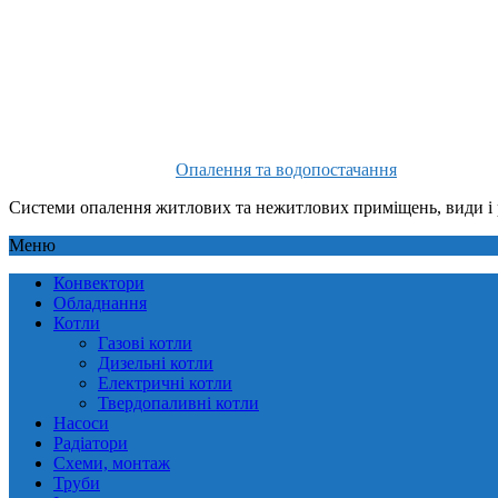
Опалення та водопостачання
Системи опалення житлових та нежитлових приміщень, види і 
Меню
Конвектори
Обладнання
Котли
Газові котли
Дизельні котли
Електричні котли
Твердопаливні котли
Насоси
Радіатори
Схеми, монтаж
Труби