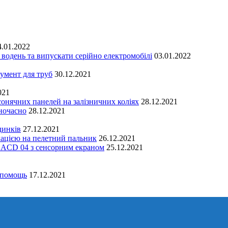
4.01.2022
водень та випускати серійно електромобілі
03.01.2022
мент для труб
30.12.2021
021
онячних панелей на залізничних коліях
28.12.2021
дночасно
28.12.2021
динків
27.12.2021
ацією на пелетний пальник
26.12.2021
 ACD 04 з сенсорним екраном
25.12.2021
 помощь
17.12.2021