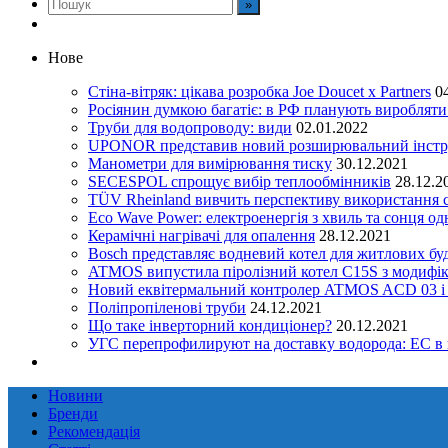
Нове
Стіна-вітряк: цікава розробка Joe Doucet x Partners
0
Росіянин думкою багатіє: в РФ планують виробляти 
Труби для водопроводу: види
02.01.2022
UPONOR представив новий розширювальний інстру
Манометри для вимірювання тиску
30.12.2021
SECESPOL спрощує вибір теплообмінників
28.12.2
TÜV Rheinland вивчить перспективу використання с
Eco Wave Power: електроенергія з хвиль та сонця о
Керамічні нагрівачі для опалення
28.12.2021
Bosch представляє водневий котел для житлових бу
ATMOS випустила піролізний котел C15S з модифік
Новий еквітермальний контролер ATMOS ACD 03 і
Поліпропіленові труби
24.12.2021
Що таке інверторний кондиціонер?
20.12.2021
УГС перепрофилируют на доставку водорода: EC в
Новини
Бренди
Рекомендація