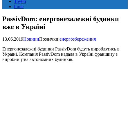
Труби
Інше
PassivDom: енергонезалежні будинки
вже в Україні
13.06.2019
Новини
Позначки:
енергозбереження
Енергонезалежні будинки PassivDom будуть вироблятись в
Україні. Компанія PassivDom надала в Україні франшизу з
виробництва автономних будинків.