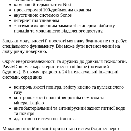
камерою й термостатом Nest
проектором зі 100-дюймовим екраном
акустичною системою Sonos
інтернет під’єднанням
«розумним» дверним замком зі сканером відбитку
пальців та можливістю віддаленого доступу.
Завдяки модульності й простоті монтажу будинок не потребує
спеціального фундаменту. Він може бути встановлений на
любу рівну поверхню.
Окрім енергонезалежності та дружніх до довкілля технологій,
PassivDom має характеристику smart home (розумний
будинок). В ньому працюють 24 інтелектуальні інженерні
системи, серед яких:
контроль якості повітря, вмісту кисню та вуглекислого
газу
контроль якості води зі зворотнім осмосом та
мінералізацією
антибактеріальний та антивірусний захист питної води
та повітря
адаптивна система освітлення.
Можливо постійно моніторити стан систем будинку через