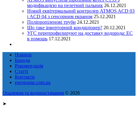
модифікацією на пелетний пальник
26.12.2021
Новий еквітермальний контролер ATMOS ACD 03
і ACD 04 з сенсорним екраном
25.12.2021
Поліпропіленові труби
24.12.2021
Що таке інверторний кондиціонер?
20.12.2021
УГС перепрофилируют на доставку водорода: EC
в помощь
17.12.2021
Новини
Бренди
Рекомендація
Статті
Контакти
energoone.com.ua
Опалення та водопостачання
© 2026
➤