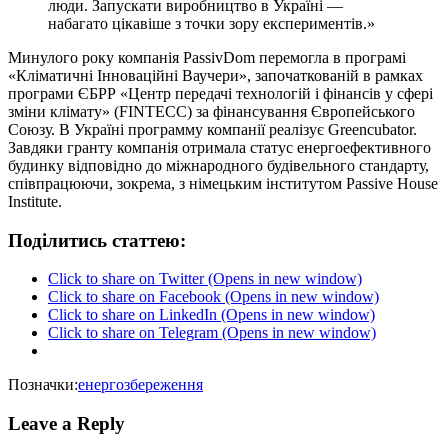
люди. Запускати виробництво в Україні —
набагато цікавіше з точки зору експериментів.»
Минулого року компанія PassivDom перемогла в програмі
«Кліматичні Інноваційні Ваучери», започаткованій в рамках
програми ЄБРР «Центр передачі технологій і фінансів у сфері
зміни клімату» (FINTECC) за фінансування Європейського
Союзу. В Україні программу компанії реалізує Greencubator.
Завдяки гранту компанія отримала статус енергоефективного
будинку відповідно до міжнародного будівельного стандарту,
співпрацюючи, зокрема, з німецьким інститутом Passive House
Institute.
Поділитись статтею:
Click to share on Twitter (Opens in new window)
Click to share on Facebook (Opens in new window)
Click to share on LinkedIn (Opens in new window)
Click to share on Telegram (Opens in new window)
Позначки:
енергозбереження
Leave a Reply