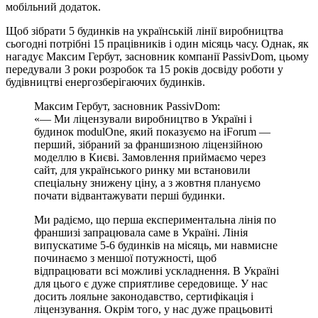
мобільний додаток.
Щоб зібрати 5 будинків на українській лінії виробництва
сьогодні потрібні 15 працівників і один місяць часу. Однак, як
нагадує Максим Гербут, засновник компанії PassivDom, цьому
передували 3 роки розробок та 15 років досвіду роботи у
будівництві енергозберігаючих будинків.
Максим Гербут, засновник PassivDom:
«— Ми ліцензували виробництво в Україні і
будинок modulOne, який показуємо на iForum —
перший, зібраний за франшизною ліцензійною
моделлю в Києві. Замовлення приймаємо через
сайт, для українського ринку ми встановили
спеціальну знижену ціну, а з жовтня плануємо
почати відвантажувати перші будинки.
Ми радіємо, що перша експериментальна лінія по
франшизі запрацювала саме в Україні. Лінія
випускатиме 5-6 будинків на місяць, ми навмисне
починаємо з меншої потужності, щоб
відпрацювати всі можливі ускладнення. В Україні
для цього є дуже сприятливе середовище. У нас
досить лояльне законодавство, сертифікація і
ліцензування. Окрім того, у нас дуже працьовиті