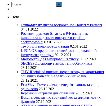
Нове
Стіна-вітряк: цікава розробка Joe Doucet x Partners
04.01.2022
Росіянин думкою багатіє: в РФ планують
виробляти водень та випускати серійно
електромобілі
03.01.2022
Труби для водопроводу: види
02.01.2022
UPONOR представив новий розширювальний
інструмент для труб
30.12.2021
Манометри для вимірювання тиску
30.12.2021
SECESPOL спрощує вибір теплообмінників
28.12.2021
TÜV Rheinland вивчить перспективу використання
сонячних панелей на залізничних коліях
28.12.2021
Eco Wave Power: електроенергія з хвиль та сонця
одночасно
28.12.2021
Керамічні нагрівачі для опалення
28.12.2021
Bosch представляє водневий котел для житлових
будинків
27.12.2021
ATMOS випустила піролізний котел C15S з