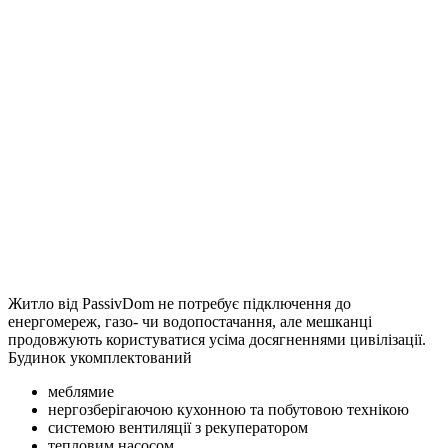
Житло від PassivDom не потребує підключення до
енергомереж, газо- чи водопостачання, але мешканці
продовжують користуватися усіма досягненнями цивілізації.
Будинок укомплектований
меблямие
нергозберігаючою кухонною та побутовою технікою
системою вентиляції з рекуператором
тепловим насосом