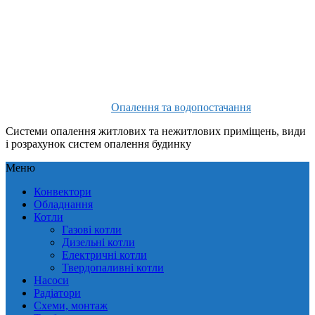
Опалення та водопостачання
Системи опалення житлових та нежитлових приміщень, види
і розрахунок систем опалення будинку
Меню
Конвектори
Обладнання
Котли
Газові котли
Дизельні котли
Електричні котли
Твердопаливні котли
Насоси
Радіатори
Схеми, монтаж