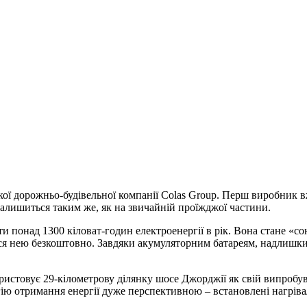
ої дорожньо-будівельної компанії Colas Group. Перш виробник вж
залишиться таким же, як на звичайній проїжджої частини.
 понад 1300 кіловат-годин електроенергії в рік. Вона стане «сон
ися нею безкоштовно. Завдяки акумуляторним батареям, надлишки
користовує 29-кілометрову ділянку шосе Джорджії як свій випроб
ію отримання енергії дуже перспективною – встановлені нагріва