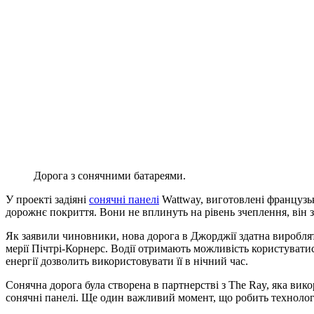
Дорога з сонячними батареями.
У проекті задіяні
сонячні панелі
Wattway, виготовлені французьк
дорожнє покриття. Вони не вплинуть на рівень зчеплення, він 
Як заявили чиновники, нова дорога в Джорджії здатна виробляти
мерії Пічтрі-Корнерс. Водії отримають можливість користуват
енергії дозволить використовувати її в нічний час.
Сонячна дорога була створена в партнерстві з The Ray, яка ви
сонячні панелі. Ще один важливий момент, що робить технолог