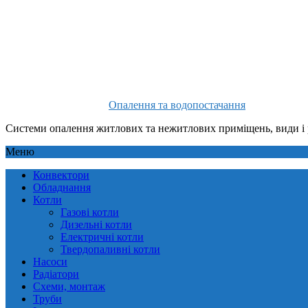
Опалення та водопостачання
Системи опалення житлових та нежитлових приміщень, види і 
Меню
Конвектори
Обладнання
Котли
Газові котли
Дизельні котли
Електричні котли
Твердопаливні котли
Насоси
Радіатори
Схеми, монтаж
Труби