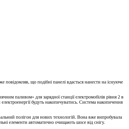
е повідомляв, що подібні панелі вдасться нанести на існуюче
ячним паливом» для зарядної станції електромобілів рівня 2 в
 електроенергії будуть накопичуватись. Система накопичення
увальний полігон для нових технологій. Вона вже випробувала
льні елементи автоматично очищають шосе від снігу.