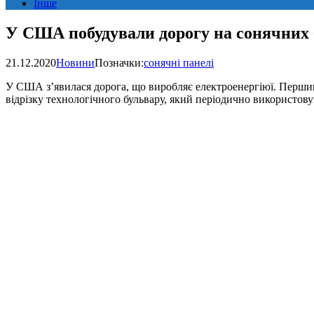
Інше
У США побудували дорогу на сонячних 
21.12.2020
Новини
Позначки:
сонячні панелі
У США з’явилася дорога, що виробляє електроенергіюї. Першим 
відрізку технологічного бульвару, який періодично використову