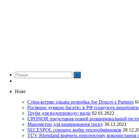
Нове
Стіна-вітряк: цікава розробка Joe Doucet x Partners
0
Росіянин думкою багатіє: в РФ планують виробляти 
Труби для водопроводу: види
02.01.2022
UPONOR представив новий розширювальний інстру
Манометри для вимірювання тиску
30.12.2021
SECESPOL спрощує вибір теплообмінників
28.12.2
TÜV Rheinland вивчить перспективу використання с