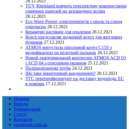
28.12.2021
TÜV Rheinland вивчить перспективу використання
сонячних панелей на залізничних коліях
28.12.2021
Eco Wave Power: електроенергія з хвиль та сонця
одночасно
28.12.2021
Керамічні нагрівачі для опалення
28.12.2021
Bosch представляє водневий котел для житлових
будинків
27.12.2021
ATMOS випустила піролізний котел C15S з
модифікацією на пелетний пальник
26.12.2021
Новий еквітермальний контролер ATMOS ACD 03
і ACD 04 з сенсорним екраном
25.12.2021
Поліпропіленові труби
24.12.2021
Що таке інверторний кондиціонер?
20.12.2021
УГС перепрофилируют на доставку водорода: EC
в помощь
17.12.2021
Новини
Бренди
Рекомендація
Статті
Контакти
energoone.com.ua