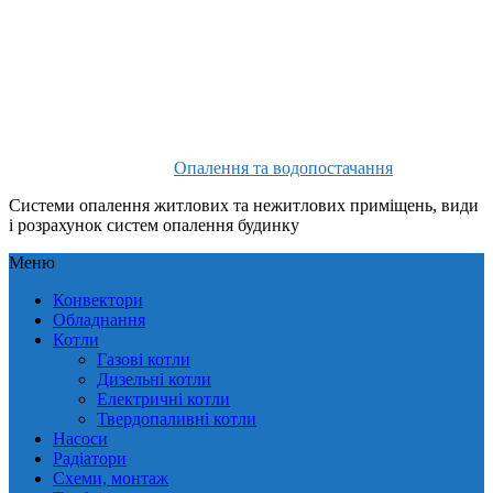
Опалення та водопостачання
Системи опалення житлових та нежитлових приміщень, види
і розрахунок систем опалення будинку
Меню
Конвектори
Обладнання
Котли
Газові котли
Дизельні котли
Електричні котли
Твердопаливні котли
Насоси
Радіатори
Схеми, монтаж