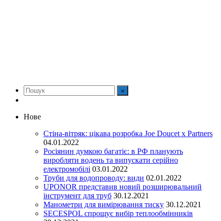
Нове
Стіна-вітряк: цікава розробка Joe Doucet x Partners
04.01.2022
Росіянин думкою багатіє: в РФ планують
виробляти водень та випускати серійно
електромобілі
03.01.2022
Труби для водопроводу: види
02.01.2022
UPONOR представив новий розширювальний
інструмент для труб
30.12.2021
Манометри для вимірювання тиску
30.12.2021
SECESPOL спрощує вибір теплообмінників