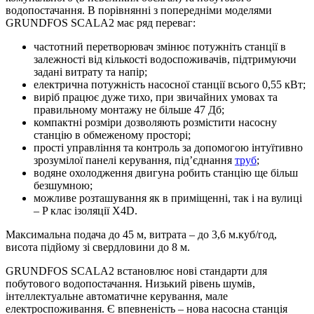
водопостачання. В порівнянні з попередніми моделями
GRUNDFOS SCALA2 має ряд переваг:
частотний перетворювач змінює потужніть станції в
залежності від кількості водоспоживачів, підтримуючи
задані витрату та напір;
електрична потужність насосної станції всього 0,55 кВт;
виріб працює дуже тихо, при звичайних умовах та
правильному монтажу не більше 47 Дб;
компактні розміри дозволяють розмістити насосну
станцію в обмеженому просторі;
прості управління та контроль за допомогою інтуїтивно
зрозумілої панелі керування, під’єднання
труб
;
водяне охолодження двигуна робить станцію ще більш
безшумною;
можливе розташування як в приміщенні, так і на вулиці
– P клас ізоляції X4D.
Максимальна подача до 45 м, витрата – до 3,6 м.куб/год,
висота підйому зі свердловини до 8 м.
GRUNDFOS SCALA2 встановлює нові стандарти для
побутового водопостачання. Низький рівень шумів,
інтеллектуальне автоматичне керування, мале
електроспоживання. Є впевненість – нова насосна станція