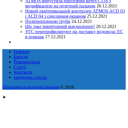
ATMOS випустила піролізний котел C15S з
модифікацією на пелетний пальник
26.12.2021
Новий еквітермальний контролер ATMOS ACD 03
і ACD 04 з сенсорним екраном
25.12.2021
Поліпропіленові труби
24.12.2021
Що таке інверторний кондиціонер?
20.12.2021
УГС перепрофилируют на доставку водорода: EC
в помощь
17.12.2021
Новини
Бренди
Рекомендація
Статті
Контакти
energoone.com.ua
Опалення та водопостачання
© 2026
➤