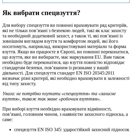
Як вибрати спецвзуття?
Для вибору спецвзуття ви повинні враховувати ряд критеріїв,
які не тільки пов’язані з безпекою людей, такі як клас захисту
та необхідний додатковий захист, а також ті, які пов’язані із
зовнішнім виглядом взуття та комфортом людей, які його
носитимуть, наприклад, використовувані матеріали та форма
взуття. Якщо ви працюєте в Європі, ви повинні переконатися,
що взуття, яке ви вибираєте, має маркування EU. Вам також
необхідно буде переконатися, що взуття повністю відповідає
стандартам безпеки, пов’язаним із ризиками у вашій
діяльності. Для спецвзуття стандарт EN ISO 20345:2011
визначає різні критерії, які необхідно враховувати в залежності
від типу захисту.
Увага: не потрібно плутати «спецвзуття» та «захисне
взуття», також так зване «робочим взуттям».
При виборі взуття необхідно враховувати відмінності,
пов’язані, головним чином, з наявністю захисного підноска, а
саме:
спецвзуття EN ISO 345: ударостійкий захисний підносок