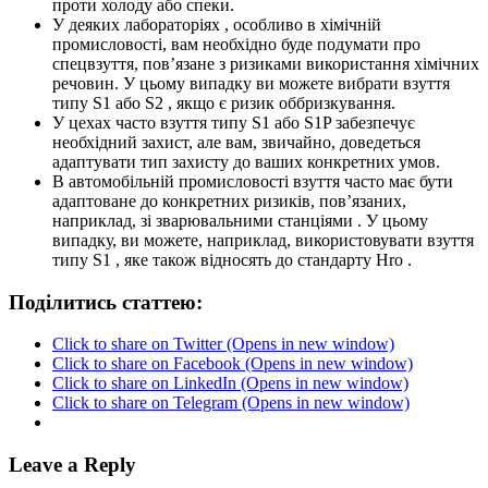
проти холоду або спеки.
У деяких лабораторіях , особливо в хімічній
промисловості, вам необхідно буде подумати про
спецвзуття, пов’язане з ризиками використання хімічних
речовин. У цьому випадку ви можете вибрати взуття
типу S1 або S2 , якщо є ризик оббризкування.
У цехах часто взуття типу S1 або S1P забезпечує
необхідний захист, але вам, звичайно, доведеться
адаптувати тип захисту до ваших конкретних умов.
В автомобільній промисловості взуття часто має бути
адаптоване до конкретних ризиків, пов’язаних,
наприклад, зі зварювальними станціями . У цьому
випадку, ви можете, наприклад, використовувати взуття
типу S1 , яке також відносять до стандарту Hro .
Поділитись статтею:
Click to share on Twitter (Opens in new window)
Click to share on Facebook (Opens in new window)
Click to share on LinkedIn (Opens in new window)
Click to share on Telegram (Opens in new window)
Leave a Reply