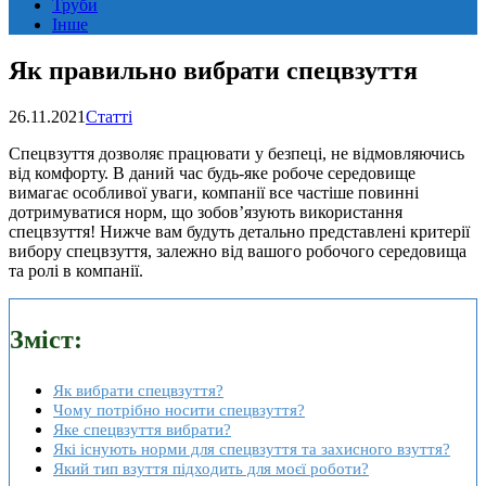
Труби
Інше
Як правильно вибрати спецвзуття
26.11.2021
Статті
Спецвзуття дозволяє працювати у безпеці, не відмовляючись
від комфорту. В даний час будь-яке робоче середовище
вимагає особливої ​​уваги, компанії все частіше повинні
дотримуватися норм, що зобов’язують використання
спецвзуття! Нижче вам будуть детально представлені критерії
вибору спецвзуття, залежно від вашого робочого середовища
та ролі в компанії.
Зміст:
Як вибрати спецвзуття?
Чому потрібно носити спецвзуття?
Яке спецвзуття вибрати?
Які існують норми для спецвзуття та захисного взуття?
Який тип взуття підходить для моєї роботи?