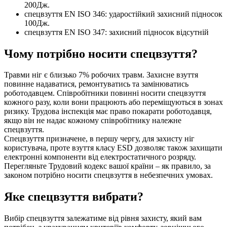
200Дж.
спецвзуття EN ISO 346: ударостійкий захисний підносок
100Дж.
спецвзуття EN ISO 347: захисний підносок відсутній
Чому потрібно носити спецвзуття?
Травми ніг є близько 7% робочих травм. Захисне взуття
повинне надаватися, ремонтуватись та замінюватись
роботодавцем. Співробітники повинні носити спецвзуття
кожного разу, коли вони працюють або переміщуються в зонах
ризику. Трудова інспекція має право покарати роботодавця,
якщо він не надає кожному співробітнику належне
спецвзуття.
Спецвзуття призначене, в першу чергу, для захисту ніг
користувача, проте взуття класу ESD дозволяє також захищати
електронні компоненти від електростатичного розряду.
Перегляньте Трудовий кодекс вашої країни – як правило, за
законом потрібно носити спецвзуття в небезпечних умовах.
Яке спецвзуття вибрати?
Вибір спецвзуття залежатиме від рівня захисту, який вам