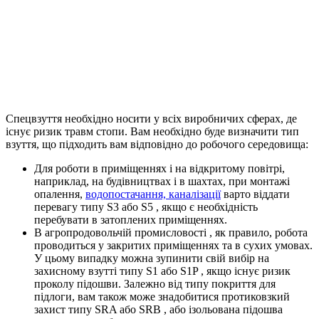
Спецвзуття необхідно носити у всіх виробничих сферах, де
існує ризик травм стопи. Вам необхідно буде визначити тип
взуття, що підходить вам відповідно до робочого середовища:
Для роботи в приміщеннях і на відкритому повітрі,
наприклад, на будівництвах і в шахтах, при монтажі
опалення,
водопостачання, каналізації
варто віддати
перевагу типу S3 або S5 , якщо є необхідність
перебувати в затоплених приміщеннях.
В агропродовольчій промисловості , як правило, робота
проводиться у закритих приміщеннях та в сухих умовах.
У цьому випадку можна зупинити свій вибір на
захисному взутті типу S1 або S1P , якщо існує ризик
проколу підошви. Залежно від типу покриття для
підлоги, вам також може знадобитися протиковзкий
захист типу SRA або SRB , або ізольована підошва