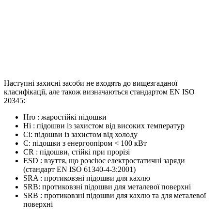
Наступні захисні засоби не входять до вищезгаданої
класифікації, але також визначаються стандартом EN ISO
20345:
Hro : жаростійкі підошви
Hi : підошви із захистом від високих температур
Ci: підошви із захистом від холоду
C: підошви з енергоопіром < 100 кВт
CR : підошви, стійкі при прорізі
ESD : взуття, що розсіює електростатичні заряди
(стандарт EN ISO 61340-4-3:2001)
SRA : протиковзні підошви для кахлю
SRB: протиковзні підошви для металевої поверхні
SRB : протиковзні підошви для кахлю та для металевої
поверхні