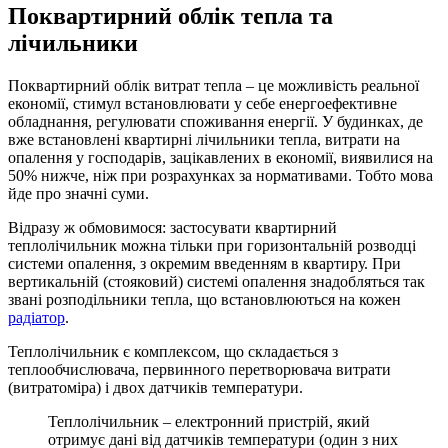
Поквартирний облік тепла та
лічильники
Поквартирний облік витрат тепла – це можливість реальної
економії, стимул встановлювати у себе енергоефективне
обладнання, регулювати споживання енергії. У будинках, де
вже встановлені квартирні лічильники тепла, витрати на
опалення у господарів, зацікавлених в економії, виявилися на
50% нижче, ніж при розрахунках за нормативами. Тобто мова
йде про значні суми.
Відразу ж обмовимося: застосувати квартирний
теплолічильник можна тільки при горизонтальній розводці
системи опалення, з окремим введенням в квартиру. При
вертикальній (стояковий) системі опалення знадобляться так
звані розподільники тепла, що встановлюються на кожен
радіатор
.
Теплолічильник є комплексом, що складається з
теплообчислювача, первинного перетворювача витрати
(витратоміра) і двох датчиків температури.
Теплолічильник – електронний пристрій, який
отримує дані від датчиків температури (один з них