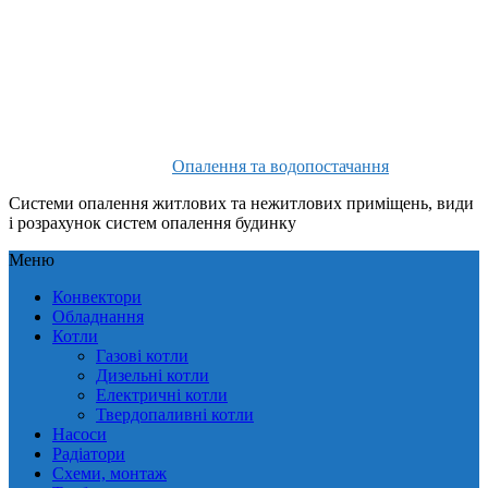
Опалення та водопостачання
Системи опалення житлових та нежитлових приміщень, види
і розрахунок систем опалення будинку
Меню
Конвектори
Обладнання
Котли
Газові котли
Дизельні котли
Електричні котли
Твердопаливні котли
Насоси
Радіатори
Схеми, монтаж