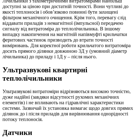
Лічильники з тахометричними витратомірами найбільш
доступні за ціною при достатній точності. Вони чутливі до
якості теплоносія і обов’язково повинні бути захищені
фільтром механічного очищення. Крім того, перевагу слід
віддавати приладів з немагнітної (імпульсної) передачею
сигналу від витратоміра до теплолічильника. В іншому
випадку накопичення на магнітній напівмуфті крильчатки
феритових частинок призводить до втрати точності
вимірювань. Для коректної роботи крильчатого витратоміра
досить прямого ділянки довжиною 3Д у (умовний діаметр
лічильника) до приладу і 1Д у – після нього.
Ультразвукові квартирні
теплолічильники
Ультразвукові витратоміри відрізняються високою точністю,
дуже надійні (завдяки відсутності рухомих механічних
елементів) і не впливають на гідравлічні характеристики
системи. Зазвичай їх установка вимагає щодо довгих прямих
ділянок до і після приладів для вирівнювання однорідності
потоку теплоносія.
Датчики