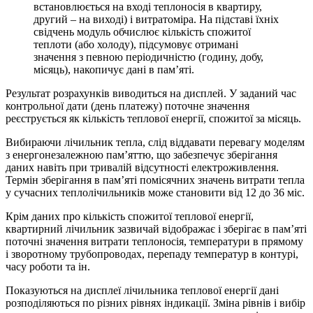
встановлюється на вході теплоносія в квартиру,
другий – на виході) і витратоміра. На підставі їхніх
свідчень модуль обчислює кількість спожитої
теплоти (або холоду), підсумовує отримані
значення з певною періодичністю (годину, добу,
місяць), накопичує дані в пам’яті.
Результат розрахунків виводиться на дисплей. У заданий час
контрольної дати (день платежу) поточне значення
реєструється як кількість теплової енергії, спожитої за місяць.
Вибираючи лічильник тепла, слід віддавати перевагу моделям
з енергонезалежною пам’яттю, що забезпечує зберігання
даних навіть при тривалій відсутності електроживлення.
Термін зберігання в пам’яті помісячних значень витрати тепла
у сучасних теплолічильників може становити від 12 до 36 міс.
Крім даних про кількість спожитої теплової енергії,
квартирний лічильник зазвичай відображає і зберігає в пам’яті
поточні значення витрати теплоносія, температури в прямому
і зворотному трубопроводах, перепаду температур в контурі,
часу роботи та ін.
Показуються на дисплеї лічильника теплової енергії дані
розподіляються по різних рівнях індикації. Зміна рівнів і вибір