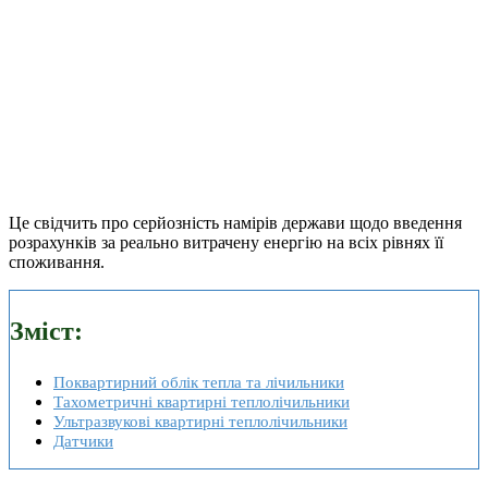
Це свідчить про серйозність намірів держави щодо введення
розрахунків за реально витрачену енергію на всіх рівнях її
споживання.
Зміст:
Поквартирний облік тепла та лічильники
Тахометричні квартирні теплолічильники
Ультразвукові квартирні теплолічильники
Датчики