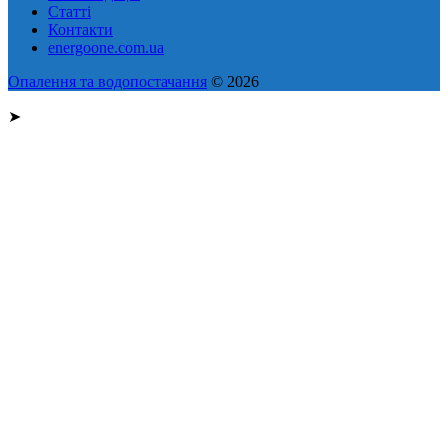
Статті
Контакти
energoone.com.ua
Опалення та водопостачання
© 2026
➤