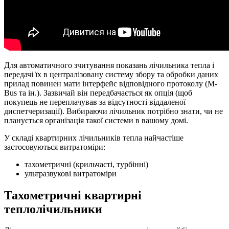
Для автоматичного зчитування показань лічильника тепла і
передачі їх в централізовану систему збору та обробки даних
прилад повинен мати інтерфейс відповідного протоколу (M-
Bus та ін.). Зазвичай він передбачається як опція (щоб
покупець не переплачував за відсутності віддаленої
диспетчеризації). Вибираючи лічильник потрібно знати, чи не
планується організація такої системи в вашому домі.
У складі квартирних лічильників тепла найчастіше
застосовуються витратоміри:
тахометричні (крильчасті, турбінні)
ультразвукові витратоміри
Тахометричні квартирні
теплолічильники