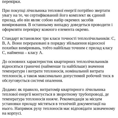
перевірки.
При покупці лічильника теплової енергії потрібно звертати
увагу на те, чи сертифікований його комплект як єдиний
прилад, або він являє собою набір окремих засобів
вимірювання. В останньому випадку доведеться проводити і
оформляти перевірку кожного елемента окремо.
Стандарт встановлює три класи точності теплолічильників: C,
B, A. Вони перераховані в порядку збільшення відносної
похибки вимірювань, тобто найбільш точним є прилад класу
C, найменш – класу A.
До основних характеристик квартирних теплолічильників
відносяться граничні (найменше та найбільше) значення
температури і витрати теплоносія, номінальний витрата
теплоносія, а також максимально допустимий робочий тиск в
обслуговується системі опалення.
Додамо: як правило, витратомір квартирного лічильника
теплової енергії монтується в зворотному трубопроводі, де
температура теплоносія нижче. Рекомендація за місцем
установки приладу містяться в технічній документації на
нього. Напрямок руху теплоносія має відповідати зазначеному
на корпусі.