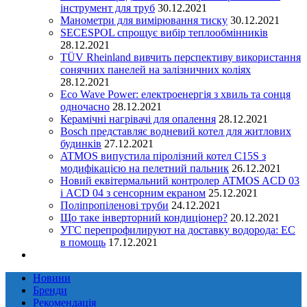
інструмент для труб
30.12.2021
Манометри для вимірювання тиску
30.12.2021
SECESPOL спрощує вибір теплообмінників
28.12.2021
TÜV Rheinland вивчить перспективу використання
сонячних панелей на залізничних коліях
28.12.2021
Eco Wave Power: електроенергія з хвиль та сонця
одночасно
28.12.2021
Керамічні нагрівачі для опалення
28.12.2021
Bosch представляє водневий котел для житлових
будинків
27.12.2021
ATMOS випустила піролізний котел C15S з
модифікацією на пелетний пальник
26.12.2021
Новий еквітермальний контролер ATMOS ACD 03
і ACD 04 з сенсорним екраном
25.12.2021
Поліпропіленові труби
24.12.2021
Що таке інверторний кондиціонер?
20.12.2021
УГС перепрофилируют на доставку водорода: EC
в помощь
17.12.2021
Новини
Бренди
Рекомендація