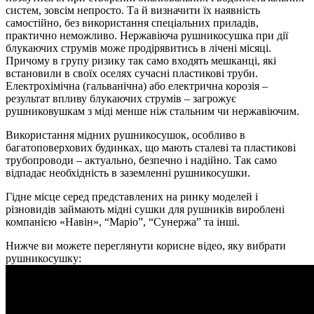
систем, зовсім непросто. Та й визначити їх наявність
самостійно, без використання спеціальних приладів,
практично неможливо. Нержавіюча рушникосушка при дії
блукаючих струмів може продірявитись в лічені місяці.
Причому в групу ризику так само входять мешканці, які
встановили в своїх оселях сучасні пластикові труби.
Електрохімічна (гальванічна) або електрична корозія –
результат впливу блукаючих струмів – загрожує
рушниковушкам з міді менше ніж стальним чи нержавіючим.
Використання мідних рушникосушок, особливо в
багатоповерхових будинках, що мають сталеві та пластикові
трубопроводи – актуально, безпечно і надійно. Так само
відпадає необхідність в заземленні рушникосушки.
Гідне місце серед представлених на ринку моделей і
різновидів займають мідні сушки для рушників вироблені
компанією «Навін», “Маріо”, “Сунержа” та інші.
Нижче ви можете переглянути корисне відео, яку вибрати
рушникосушку: