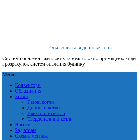
Опалення та водопостачання
Системи опалення житлових та нежитлових приміщень, види
і розрахунок систем опалення будинку
Меню
Конвектори
Обладнання
Котли
Газові котли
Дизельні котли
Електричні котли
Твердопаливні котли
Насоси
Радіатори
Схеми, монтаж