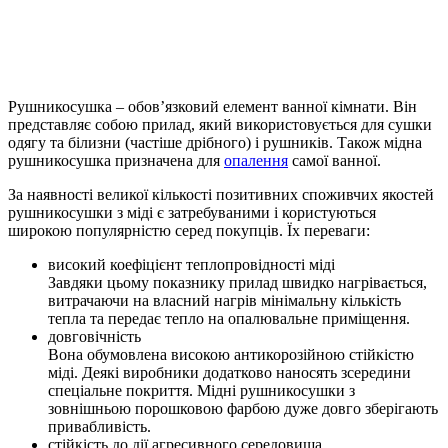
Рушникосушка – обов’язковий елемент ванної кімнати. Він
представляє собою прилад, який використовується для сушки
одягу та білизни (частіше дрібного) і рушників. Також мідна
рушникосушка призначена для
опалення
самої ванної.
За наявності великої кількості позитивних споживчих якостей
рушникосушки з міді є затребуваними і користуються
широкою популярністю серед покупців. Їх переваги:
високий коефіцієнт теплопровідності міді
Завдяки цьому показнику прилад швидко нагрівається,
витрачаючи на власний нагрів мінімальну кількість
тепла та передає тепло на опалювальне приміщення.
довговічність
Вона обумовлена ​​високою антикорозійною стійкістю
міді. Деякі виробники додатково наносять зсередини
спеціальне покриття. Мідні рушникосушки з
зовнішньою порошковою фарбою дуже довго зберігають
привабливість.
стійкість до дії агресивного середовища