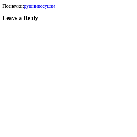
Позначки:
рушникосушка
Leave a Reply