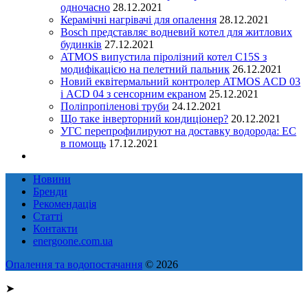
одночасно
28.12.2021
Керамічні нагрівачі для опалення
28.12.2021
Bosch представляє водневий котел для житлових
будинків
27.12.2021
ATMOS випустила піролізний котел C15S з
модифікацією на пелетний пальник
26.12.2021
Новий еквітермальний контролер ATMOS ACD 03
і ACD 04 з сенсорним екраном
25.12.2021
Поліпропіленові труби
24.12.2021
Що таке інверторний кондиціонер?
20.12.2021
УГС перепрофилируют на доставку водорода: EC
в помощь
17.12.2021
Новини
Бренди
Рекомендація
Статті
Контакти
energoone.com.ua
Опалення та водопостачання
© 2026
➤