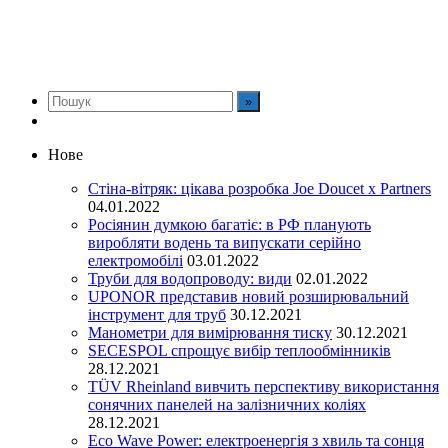
Нове
Стіна-вітряк: цікава розробка Joe Doucet x Partners
04.01.2022
Росіянин думкою багатіє: в РФ планують
виробляти водень та випускати серійно
електромобілі
03.01.2022
Труби для водопроводу: види
02.01.2022
UPONOR представив новий розширювальний
інструмент для труб
30.12.2021
Манометри для вимірювання тиску
30.12.2021
SECESPOL спрощує вибір теплообмінників
28.12.2021
TÜV Rheinland вивчить перспективу використання
сонячних панелей на залізничних коліях
28.12.2021
Eco Wave Power: електроенергія з хвиль та сонця