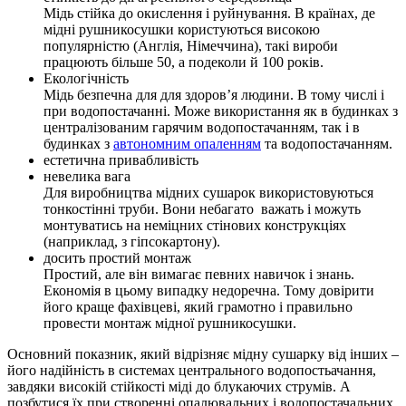
Мідь стійка до окислення і руйнування. В країнах, де
мідні рушникосушки користуються високою
популярністю (Англія, Німеччина), такі вироби
працюють більше 50, а подеколи й 100 років.
Екологічність
Мідь безпечна для для здоров’я людини. В тому числі і
при водопостачанні. Може використання як в будинках з
централізованим гарячим водопостачанням, так і в
будинках з
автономним опаленням
та водопостачанням.
естетична привабливість
невелика вага
Для виробництва мідних сушарок використовуються
тонкостінні труби. Вони небагато важать і можуть
монтуватись на неміцних стінових конструкціях
(наприклад, з гіпсокартону).
досить простий монтаж
Простий, але він вимагає певних навичок і знань.
Економія в цьому випадку недоречна. Тому довірити
його краще фахівцеві, який грамотно і правильно
провести монтаж мідної рушникосушки.
Основний показник, який відрізняє мідну сушарку від інших –
його надійність в системах центрального водопостьачання,
завдяки ​​високій стійкості міді до блукаючих струмів. А
позбутися їх при створенні опалювальних і водопостачальних