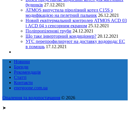
будинків
27.12.2021
ATMOS випустила піролізний котел C15S з
модифікацією на пелетний пальник
26.12.2021
Новий еквітермальний контролер ATMOS ACD 03
і ACD 04 з сенсорним екраном
25.12.2021
Поліпропіленові труби
24.12.2021
Що таке інверторний кондиціонер?
20.12.2021
УГС перепрофилируют на доставку водорода: EC
в помощь
17.12.2021
Новини
Бренди
Рекомендація
Статті
Контакти
energoone.com.ua
Опалення та водопостачання
© 2026
➤