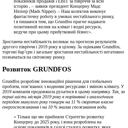
показників продажів і EBIT за півріччя за всю
історію , – заявив президент Концерну Мадс
Ніппер (Mads Nipper). – Наш колектив виконує
фантастичну роботу в умовах нестабільного ринку,
і я пишаюся тим, що Grundfos прагне надавати
позитивний вплив на клімат і водні ресурси,
ведучи при цьому прибутковий бізнес».
Зростаюча нестабільність впливає на прогнози результатів
другого півріччя і 2019 року в цілому. За оцінками Grundfos,
торгові бар’єри і загальне зростання нестабільності негативно
позначаться на світовому ринку.
Розвиток GRUNDFOS
Grundfos розробляє інноваційні рішення для глобальних
проблем, пов’язаних з водними ресурсами і зміною клімату. У
2019 компанія продовжила рухатися в цьому напрямку.
Так, за
перші шість місяців 2019 року в порівнянні з аналогічним
періодом минулого року rонцерн на 11 % скоротив власне
енергоспоживання і на 10 % знизив споживання води.
« Тільки що ми прийняли Стратегію розвитку
Концерну до 2025 року, і вона розроблена на
основі показників в галузі сталого розвитку, яких