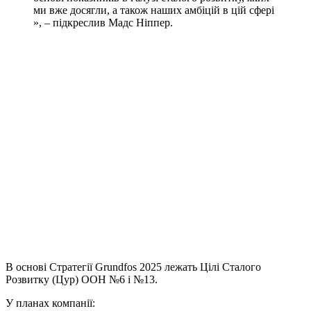
ми вже досягли, а також наших амбіцій в цій сфері
», – підкреслив Мадс Ніппер.
В основі Стратегії Grundfos 2025 лежать Цілі Сталого
Розвитку (Цур) ООН №6 і №13.
У планах компанії: