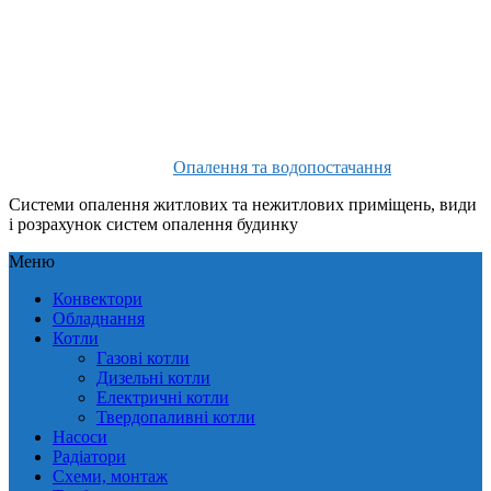
Опалення та водопостачання
Системи опалення житлових та нежитлових приміщень, види
і розрахунок систем опалення будинку
Меню
Конвектори
Обладнання
Котли
Газові котли
Дизельні котли
Електричні котли
Твердопаливні котли
Насоси
Радіатори
Схеми, монтаж