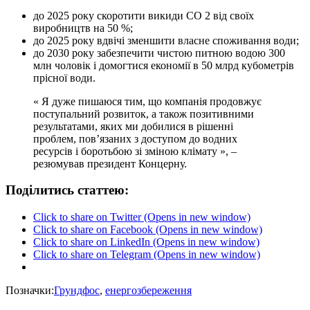
до 2025 року скоротити викиди CO 2 від своїх
виробництв на 50 %;
до 2025 року вдвічі зменшити власне споживання води;
до 2030 року забезпечити чистою питною водою 300
млн чоловік і домогтися економії в 50 млрд кубометрів
прісної води.
« Я дуже пишаюся тим, що компанія продовжує
поступальний розвиток, а також позитивними
результатами, яких ми добилися в рішенні
проблем, пов’язаних з доступом до водних
ресурсів і боротьбою зі зміною клімату », –
резюмував президент Концерну.
Поділитись статтею:
Click to share on Twitter (Opens in new window)
Click to share on Facebook (Opens in new window)
Click to share on LinkedIn (Opens in new window)
Click to share on Telegram (Opens in new window)
Позначки:
Грундфос
,
енергозбереження