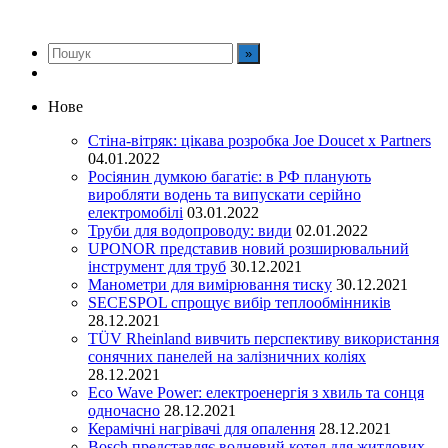
Нове
Стіна-вітряк: цікава розробка Joe Doucet x Partners
04.01.2022
Росіянин думкою багатіє: в РФ планують
виробляти водень та випускати серійно
електромобілі
03.01.2022
Труби для водопроводу: види
02.01.2022
UPONOR представив новий розширювальний
інструмент для труб
30.12.2021
Манометри для вимірювання тиску
30.12.2021
SECESPOL спрощує вибір теплообмінників
28.12.2021
TÜV Rheinland вивчить перспективу використання
сонячних панелей на залізничних коліях
28.12.2021
Eco Wave Power: електроенергія з хвиль та сонця
одночасно
28.12.2021
Керамічні нагрівачі для опалення
28.12.2021
Bosch представляє водневий котел для житлових