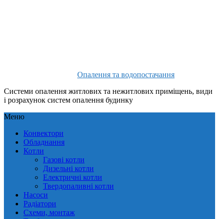
Опалення та водопостачання
Системи опалення житлових та нежитлових приміщень, види
і розрахунок систем опалення будинку
Меню
Конвектори
Обладнання
Котли
Газові котли
Дизельні котли
Електричні котли
Твердопаливні котли
Насоси
Радіатори
Схеми, монтаж