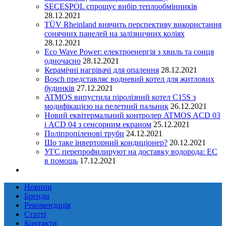
SECESPOL спрощує вибір теплообмінників
28.12.2021
TÜV Rheinland вивчить перспективу використання
сонячних панелей на залізничних коліях
28.12.2021
Eco Wave Power: електроенергія з хвиль та сонця
одночасно
28.12.2021
Керамічні нагрівачі для опалення
28.12.2021
Bosch представляє водневий котел для житлових
будинків
27.12.2021
ATMOS випустила піролізний котел C15S з
модифікацією на пелетний пальник
26.12.2021
Новий еквітермальний контролер ATMOS ACD 03
і ACD 04 з сенсорним екраном
25.12.2021
Поліпропіленові труби
24.12.2021
Що таке інверторний кондиціонер?
20.12.2021
УГС перепрофилируют на доставку водорода: EC
в помощь
17.12.2021
Новини
Бренди
Рекомендація
Статті
Контакти