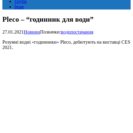
Труби
Інше
Pleco – “годинник для води”
27.01.2021
Новини
Позначки:
водопостачання
Розумні водні «годинники» Pleco, дебютують на виставці CES
2021.