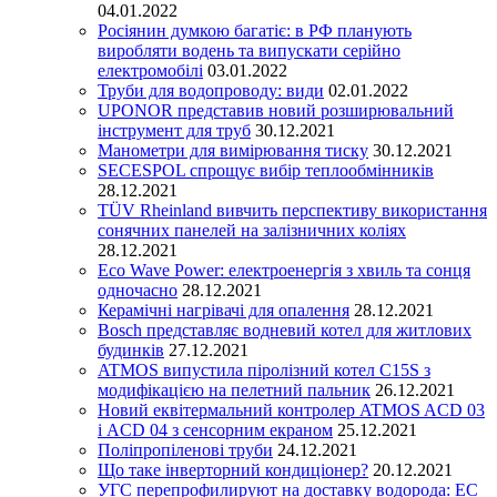
04.01.2022
Росіянин думкою багатіє: в РФ планують
виробляти водень та випускати серійно
електромобілі
03.01.2022
Труби для водопроводу: види
02.01.2022
UPONOR представив новий розширювальний
інструмент для труб
30.12.2021
Манометри для вимірювання тиску
30.12.2021
SECESPOL спрощує вибір теплообмінників
28.12.2021
TÜV Rheinland вивчить перспективу використання
сонячних панелей на залізничних коліях
28.12.2021
Eco Wave Power: електроенергія з хвиль та сонця
одночасно
28.12.2021
Керамічні нагрівачі для опалення
28.12.2021
Bosch представляє водневий котел для житлових
будинків
27.12.2021
ATMOS випустила піролізний котел C15S з
модифікацією на пелетний пальник
26.12.2021
Новий еквітермальний контролер ATMOS ACD 03
і ACD 04 з сенсорним екраном
25.12.2021
Поліпропіленові труби
24.12.2021
Що таке інверторний кондиціонер?
20.12.2021
УГС перепрофилируют на доставку водорода: EC