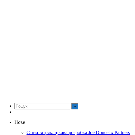
Нове
Стіна-вітряк: цікава розробка Joe Doucet x Partners