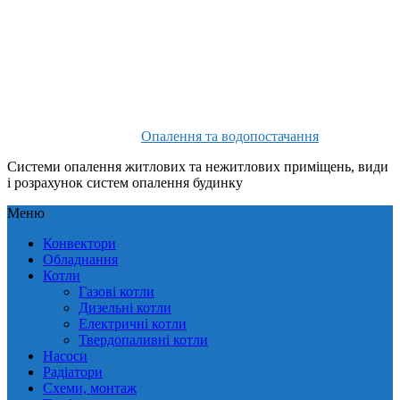
Опалення та водопостачання
Системи опалення житлових та нежитлових приміщень, види
і розрахунок систем опалення будинку
Меню
Конвектори
Обладнання
Котли
Газові котли
Дизельні котли
Електричні котли
Твердопаливні котли
Насоси
Радіатори
Схеми, монтаж