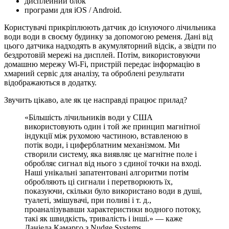
дисплейний блок
програми для iOS / Android.
Користувачі прикріплюють датчик до існуючого лічильника
води води в своєму будинку за допомогою ременя. Дані від
цього датчика надходять в акумуляторний відсік, а звідти по
бездротовій мережі на дисплей. Потім, використовуючи
домашню мережу Wi-Fi, пристрій передає інформацію в
хмарний сервіс для аналізу, та оброблені результати
відображаються в додатку.
Звучить цікаво, але як це насправді працює прилад?
«Більшість лічильників води у США
використовують один і той же принцип магнітної
індукції між рухомою частиною, вставленою в
потік води, і циферблатним механізмом. Ми
створили систему, яка виявляє це магнітне поле і
обробляє сигнал від нього з єдиної точки на вході.
Наші унікальні запатентовані алгоритми потім
обробляють ці сигнали і перетворюють їх,
показуючи, скільки було використано води в душі,
туалеті, змішувачі, при поливі і т. д.,
проаналізувавши характеристики водного потоку,
такі як швидкість, тривалість і інші.» — каже
Даніела Камарго з Nudge Systems.