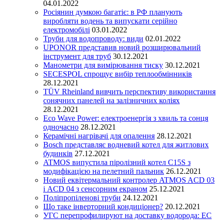
04.01.2022
Росіянин думкою багатіє: в РФ планують
виробляти водень та випускати серійно
електромобілі
03.01.2022
Труби для водопроводу: види
02.01.2022
UPONOR представив новий розширювальний
інструмент для труб
30.12.2021
Манометри для вимірювання тиску
30.12.2021
SECESPOL спрощує вибір теплообмінників
28.12.2021
TÜV Rheinland вивчить перспективу використання
сонячних панелей на залізничних коліях
28.12.2021
Eco Wave Power: електроенергія з хвиль та сонця
одночасно
28.12.2021
Керамічні нагрівачі для опалення
28.12.2021
Bosch представляє водневий котел для житлових
будинків
27.12.2021
ATMOS випустила піролізний котел C15S з
модифікацією на пелетний пальник
26.12.2021
Новий еквітермальний контролер ATMOS ACD 03
і ACD 04 з сенсорним екраном
25.12.2021
Поліпропіленові труби
24.12.2021
Що таке інверторний кондиціонер?
20.12.2021
УГС перепрофилируют на доставку водорода: EC