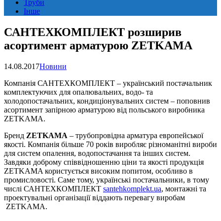
Труби
Інше
САНТЕХКОМПЛЕКТ розширив
асортимент арматурою ZETKAMA
14.08.2017
Новини
Компанія САНТЕХКОМПЛЕКТ – український постачальник
комплектуючих для опалювальних, водо- та
холодопостачальних, кондиціонувальних систем – поповнив
асортимент запірною арматурою від польського виробника
ZETKAMA.
Бренд
ZETKAMA
– трубопровідна арматура европейської
якості. Компанія більше 70 років виробляє різноманітні вироби
для систем опалення, водопостачання та інших систем.
Завдяки доброму співвідношенню ціни та якості продукція
ZETKAMA користується високим попитом, особливо в
промисловості. Саме тому, українські постачальники, в тому
числі САНТЕХКОМПЛЕКТ
santehkomplekt.ua
, монтажні та
проектувальні організації віддають перевагу виробам
ZETKAMA.