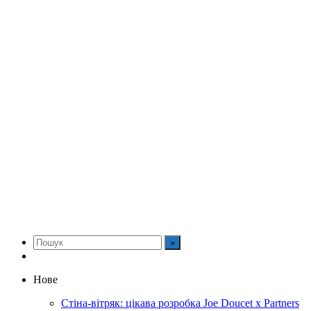
Нове
Стіна-вітряк: цікава розробка Joe Doucet x Partners