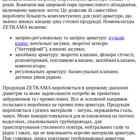
років. Компанія має широкий парк промислового обладнання,
включаючи чавунне лиття. Це дозволяє ій самостійно
виробляти більшість комплектуючих для своєї арматури, що
значно знижує кінцеву ціну готової продукції. Номенклатура
ZETKAMA включає:
запірно-регулювальну та запірну арматуру:
кульові
крани
, вентильні засувки, зворотні затвори
(“баттерфляй”), клинові засувки;
запобіжну арматуру: зворотні клапани, фільтри сітчасті,
розповітрювачі, поплавкові клапани, запобіжні клапани,
компенсатори;
регулювальну арматуру: балансувальні клапани,
датчики рівня рідини.
Продукція ZETKAMA виробляється в широкому діапазоні
діаметрів та може задовольнити потреби як приватних
забудовників та і промислових. Все ж основний напрямок
польського виробника це промислова арматура. Продукція
виробляється з різних матеріалів – латунь, нержавіюча сталь,
чавун. Може використовуватися для встановлення на питних
водогонах, опалювальних трубопроводах, для
транспортування стисненого повітря, нейтральних газів та
рідин і таких, що не викликають корозію матеріалів арматури.
При сумнівах, перед покупкою трубопровідної арматури