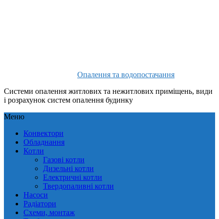
Опалення та водопостачання
Системи опалення житлових та нежитлових приміщень, види
і розрахунок систем опалення будинку
Меню
Конвектори
Обладнання
Котли
Газові котли
Дизельні котли
Електричні котли
Твердопаливні котли
Насоси
Радіатори
Схеми, монтаж