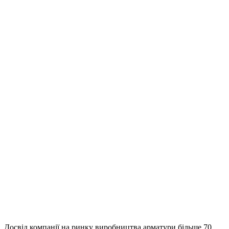
Досвід компанії на ринку виробництва арматури більше 70