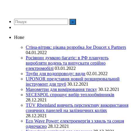
Нове
Стіна-вітряк: цікава розробка Joe Doucet x Partners
04.01.2022
Росіянин думкою багатіє: в РФ планують
виробляти водень та випускати серійно
електромобілі
03.01.2022
Труби для водопроводу: види
02.01.2022
UPONOR представив новий розширювальний
інструмент для труб
30.12.2021
Манометри для вимірювання тиску
30.12.2021
SECESPOL спрощує вибір теплообмінників
28.12.2021
TÜV Rheinland вивчить перспективу використання
сонячних панелей на залізничних коліях
28.12.2021
Eco Wave Power: електроенергія з хвиль та сонця
одночасно
28.12.2021