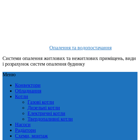
Опалення та водопостачання
Системи опалення житлових та нежитлових приміщень, види
і розрахунок систем опалення будинку
Меню
Конвектори
Обладнання
Котли
Газові котли
Дизельні котли
Електричні котли
Твердопаливні котли
Насоси
Радіатори
Схеми, монтаж