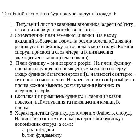
Технічний паспорт на будинок має наступні складові:
Титульний лист з вказанням замовника, адреси об’єкту,
назви виконавця, підписів та печаток.
Схематичний план земельної ділянки. На ньому
вказаний зображена форма та розмір земельної ділянки,
розташування будинку та господарських споруд.Кожній
споруді присвоєна своя літера, а їх визначення
знаходиться в таблиці (експлікації).
План будинку – вид зверху в розрізі. На плані будинку
повна інформація по приміщенням кожного поверху
(якщо будинок багатоповерховий)., наявності санітарно-
технічного наповнення. На кресленні вказані розміри та
площа кожної кімнати, розташування віконних та
дверних отворів.
Експлікація приміщень будинку. В таблиці вказані
поверхи, найменування та призначення кімнат, їх
площа.
Характеристика будинку, допоміжних будівель, споруд.
На листі вказані технічні характеристики будинку і
допоміжних споруд, а саме:
рік побудови
тип фундаменту