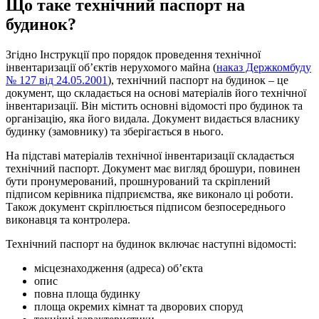
Що таке технічний паспорт на
будинок?
Згідно Інструкції про порядок проведення технічної
інвентаризації об’єктів нерухомого майна (
наказ Держкомбуду
№ 127 від 24.05.2001
), технічний паспорт на будинок – це
документ, що складається на основі матеріалів його технічної
інвентаризації. Він містить основні відомості про будинок та
організацію, яка його видала. Документ видається власнику
будинку (замовнику) та зберігається в нього.
На підставі матеріалів технічної інвентаризації складається
технічний паспорт. Документ має вигляд брошури, повинен
бути пронумерований, прошнурований та скріплений
підписом керівника підприємства, яке виконало ці роботи.
Також документ скріплюється підписом безпосереднього
виконавця та контролера.
Технічний паспорт на будинок включає наступні відомості:
місцезнаходження (адреса) об’єкта
опис
повна площа будинку
площа окремих кімнат та дворових споруд