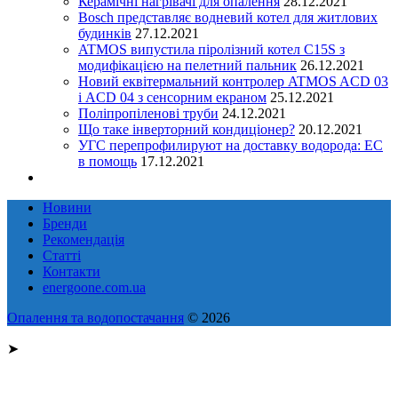
Керамічні нагрівачі для опалення
28.12.2021
Bosch представляє водневий котел для житлових
будинків
27.12.2021
ATMOS випустила піролізний котел C15S з
модифікацією на пелетний пальник
26.12.2021
Новий еквітермальний контролер ATMOS ACD 03
і ACD 04 з сенсорним екраном
25.12.2021
Поліпропіленові труби
24.12.2021
Що таке інверторний кондиціонер?
20.12.2021
УГС перепрофилируют на доставку водорода: EC
в помощь
17.12.2021
Новини
Бренди
Рекомендація
Статті
Контакти
energoone.com.ua
Опалення та водопостачання
© 2026
➤