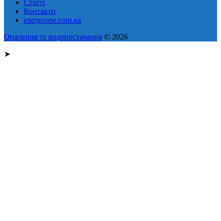
Статті
Контакти
energoone.com.ua
Опалення та водопостачання
© 2026
➤