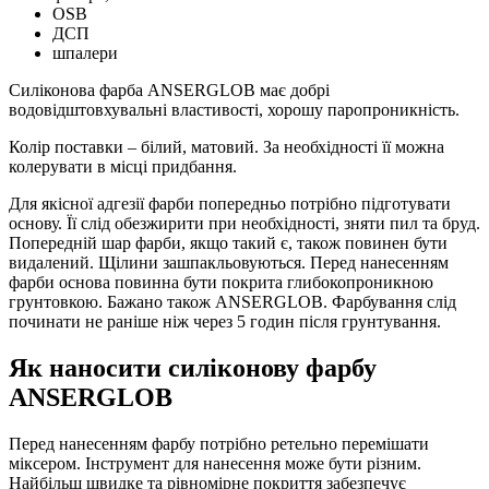
OSB
ДСП
шпалери
Силіконова фарба ANSERGLOB має добрі
водовідштовхувальні властивості, хорошу паропроникність.
Колір поставки – білий, матовий. За необхідності її можна
колерувати в місці придбання.
Для якісної адгезії фарби попередньо потрібно підготувати
основу. Її слід обезжирити при необхідності, зняти пил та бруд.
Попередній шар фарби, якщо такий є, також повинен бути
видалений. Щілини зашпакльовуються. Перед нанесенням
фарби основа повинна бути покрита глибокопроникною
грунтовкою. Бажано також ANSERGLOB. Фарбування слід
починати не раніше ніж через 5 годин після грунтування.
Як наносити силіконову фарбу
ANSERGLOB
Перед нанесенням фарбу потрібно ретельно перемішати
міксером. Інструмент для нанесення може бути різним.
Найбільш швидке та рівномірне покриття забезпечує