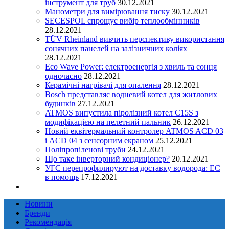
інструмент для труб
30.12.2021
Манометри для вимірювання тиску
30.12.2021
SECESPOL спрощує вибір теплообмінників
28.12.2021
TÜV Rheinland вивчить перспективу використання
сонячних панелей на залізничних коліях
28.12.2021
Eco Wave Power: електроенергія з хвиль та сонця
одночасно
28.12.2021
Керамічні нагрівачі для опалення
28.12.2021
Bosch представляє водневий котел для житлових
будинків
27.12.2021
ATMOS випустила піролізний котел C15S з
модифікацією на пелетний пальник
26.12.2021
Новий еквітермальний контролер ATMOS ACD 03
і ACD 04 з сенсорним екраном
25.12.2021
Поліпропіленові труби
24.12.2021
Що таке інверторний кондиціонер?
20.12.2021
УГС перепрофилируют на доставку водорода: EC
в помощь
17.12.2021
Новини
Бренди
Рекомендація