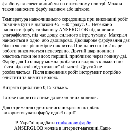
фарбопульт електричний чи на стисненому повітрі. Можна
також наносити фарбу валиком або щіткою.
Температура навколишнього середовища при виконанні робіт
повинна бути в діапазоні +5- +30 градус. С. Небажано
наносити фарбу силіконову ANSERGLOB під впливом
ультрафіолету, під час дощу, сильного вітру, туману. Матеріал
наноситься в одно- або двошарово. Двошарове фарбування дає
більш якісне. рівномірне покриття. При нанесенні в 2 шари
роботи виконуються неперервно. Другий шар повинен
кластись поки не висох перший, приблизно через годину-дві.
Фарбу для 1-го шару можна розбавити водою в кількості до
п’яти відсотків від загальної кількості. Другий не
розбавляється. Після виконання робіт інструмент потрібно
очистити та вимити водою.
Витрата приблизно 0,15 кг/м.кв.
Готове покриття стійке до механічних впливів.
Для отримання однотонного покриття потрібно
використовувати фарбу однієї партії.
В Україні придбати
силіконову фарбу
ANSERGLOB можна в інтернет-магазині Лаки-