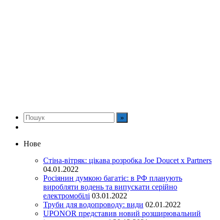
Нове
Стіна-вітряк: цікава розробка Joe Doucet x Partners
04.01.2022
Росіянин думкою багатіє: в РФ планують
виробляти водень та випускати серійно
електромобілі
03.01.2022
Труби для водопроводу: види
02.01.2022
UPONOR представив новий розширювальний