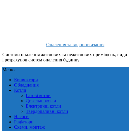
Опалення та водопостачання
Системи опалення житлових та нежитлових приміщень, види
і розрахунок систем опалення будинку
Меню
Конвектори
Обладнання
Котли
Газові котли
Дизельні котли
Електричні котли
Твердопаливні котли
Насоси
Радіатори
Схеми, монтаж