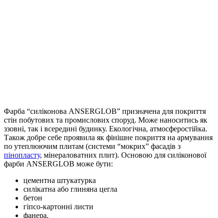
Фарба “силіконова ANSERGLOB” призначена для покриття
стін побутових та промислових споруд. Може наноситись як
ззовні, так і всередині будинку. Екологічна, атмосферостійка.
Також добре себе проявила як фінішне покриття на армування
по утеплюючим плитам (системи “мокрих” фасадів з
пінопласту
, мінераловатних плит). Основою для силіконової
фарби ANSERGLOB може бути:
цементна штукатурка
силікатна або глиняна цегла
бетон
гіпсо-картонні листи
фанера,