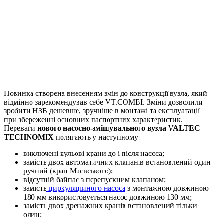
Новинка створена внесенням змін до конструкції вузла, який
відмінно зарекомендував себе VT.COMBI. Зміни дозволили
зробити НЗВ дешевше, зручніше в монтажі та експлуатації
при збереженні основних паспортних характеристик.
Переваги
нового насосно-змішувального вузла VALTEC
TECHNOMIX
полягають у наступному:
виключені кульові крани до і після насоса;
замість двох автоматичних клапанів встановлений один
ручний (кран Маєвського);
відсутній байпас з перепускним клапаном;
замість
циркуляційного насоса
з монтажною довжиною
180 мм використовується насос довжиною 130 мм;
замість двох дренажних кранів встановлений тільки
один;