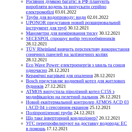
Росіянин думкою багатіє: в РФ планують
виробляти водень та випускати серійно
електромобілі
03.01.2022
Труби для водопроводу: види
02.01.2022
UPONOR представив новий розширювальний
інструмент для труб
30.12.2021
Манометри для вимірювання тиску
30.12.2021
SECESPOL спрощує вибір теплообмінників
28.12.2021
TÜV Rheinland вивчить перспективу використання
сонячних панелей на залізничних коліях
28.12.2021
Eco Wave Power: електроенергія з хвиль та сонця
одночасно
28.12.2021
Керамічні нагрівачі для опалення
28.12.2021
Bosch представляє водневий котел для житлових
будинків
27.12.2021
ATMOS випустила піролізний котел C15S з
модифікацією на пелетний пальник
26.12.2021
Новий еквітермальний контролер ATMOS ACD 03
і ACD 04 з сенсорним екраном
25.12.2021
Поліпропіленові труби
24.12.2021
Що таке інверторний кондиціонер?
20.12.2021
УГС перепрофилируют на доставку водорода: EC
в помощь
17.12.2021