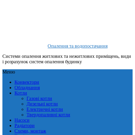
Опалення та водопостачання
Системи опалення житлових та нежитлових приміщень, види
і розрахунок систем опалення будинку
Меню
Конвектори
Обладнання
Котли
Газові котли
Дизельні котли
Електричні котли
Твердопаливні котли
Насоси
Радіатори
Схеми, монтаж