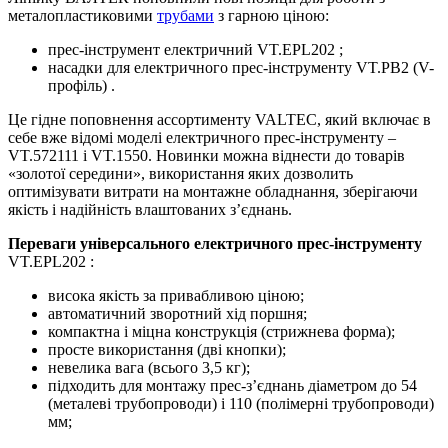
металопластиковими
трубами
з гарною ціною:
прес-інструмент електричний VT.EPL202 ;
насадки для електричного прес-інструменту VT.PB2 (V-
профіль) .
Це гідне поповнення ассортименту VALTEC, який включає в
себе вже відомі моделі електричного прес-інструменту –
VT.572111 і VT.1550. Новинки можна віднести до товарів
«золотої середини», використання яких дозволить
оптимізувати витрати на монтажне обладнання, зберігаючи
якість і надійність влаштованих з’єднань.
Переваги універсального електричного прес-інструменту
VT.EPL202 :
висока якість за привабливою ціною;
автоматичний зворотний хід поршня;
компактна і міцна конструкція (стрижнева форма);
просте використання (дві кнопки);
невелика вага (всього 3,5 кг);
підходить для монтажу прес-з’єднань діаметром до 54
(металеві трубопроводи) і 110 (полімерні трубопроводи)
мм;