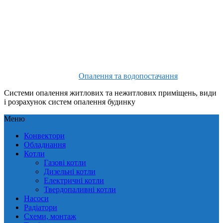
Опалення та водопостачання
Системи опалення житлових та нежитлових приміщень, види
і розрахунок систем опалення будинку
Меню
Конвектори
Обладнання
Котли
Газові котли
Дизельні котли
Електричні котли
Твердопаливні котли
Насоси
Радіатори
Схеми, монтаж