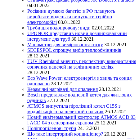
04.01.2022
Росіянин думкою багатіє: в РФ планують
виробляти водень та випускати серійно
електромобілі
03.01.2022
Труби для водопроводу: види
02.01.2022
UPONOR представив новий розширювальний
інструмент для труб
30.12.2021
Манометри для вимірювання тиску
30.12.2021
SECESPOL спрощує вибір теплообмінників
28.12.2021
TÜV Rheinland вивчить перспективу використання
сонячних панелей на залізничних коліях
28.12.2021
Eco Wave Power: електроенергія з хвиль та сонця
одночасно
28.12.2021
Керамічні нагрівачі для опалення
28.12.2021
Bosch представляє водневий котел для житлових
будинків
27.12.2021
ATMOS випустила піролізний котел C15S з
модифікацією на пелетний пальник
26.12.2021
Новий еквітермальний контролер ATMOS ACD 03
і ACD 04 з сенсорним екраном
25.12.2021
Поліпропіленові труби
24.12.2021
Що таке інверторний кондиціонер?
20.12.2021