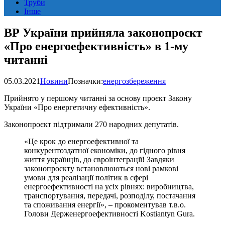
Труби
Інше
ВР України прийняла законопроєкт
«Про енергоефективність» в 1-му
читанні
05.03.2021
Новини
Позначки:
енергозбереження
Прийнято у першому читанні за основу проєкт Закону
України «Про енергетичну ефективність».
Законопроєкт підтримали 270 народних депутатів.
«Це крок до енергоефективної та
конкурентоздатної економіки, до гідного рівня
життя українців, до євроінтеграції! Завдяки
законопроєкту встановлюються нові рамкові
умови для реалізації політик в сфері
енергоефективності на усіх рівнях: виробництва,
транспортування, передачі, розподілу, постачання
та споживання енергії», – прокоментував т.в.о.
Голови Держенергоефективності Kostiantyn Gura.