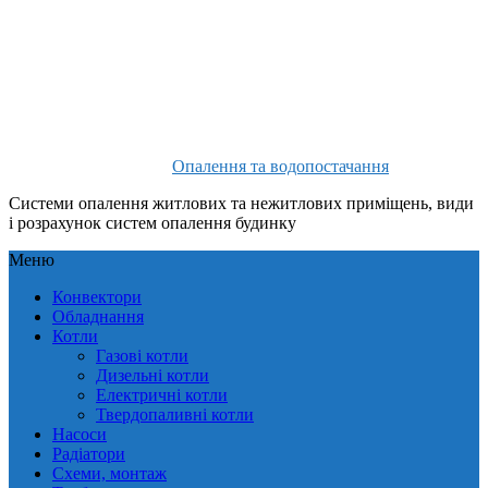
Опалення та водопостачання
Системи опалення житлових та нежитлових приміщень, види
і розрахунок систем опалення будинку
Меню
Конвектори
Обладнання
Котли
Газові котли
Дизельні котли
Електричні котли
Твердопаливні котли
Насоси
Радіатори
Схеми, монтаж