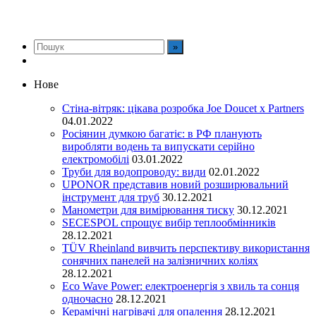
Нове
Стіна-вітряк: цікава розробка Joe Doucet x Partners
04.01.2022
Росіянин думкою багатіє: в РФ планують
виробляти водень та випускати серійно
електромобілі
03.01.2022
Труби для водопроводу: види
02.01.2022
UPONOR представив новий розширювальний
інструмент для труб
30.12.2021
Манометри для вимірювання тиску
30.12.2021
SECESPOL спрощує вибір теплообмінників
28.12.2021
TÜV Rheinland вивчить перспективу використання
сонячних панелей на залізничних коліях
28.12.2021
Eco Wave Power: електроенергія з хвиль та сонця
одночасно
28.12.2021
Керамічні нагрівачі для опалення
28.12.2021