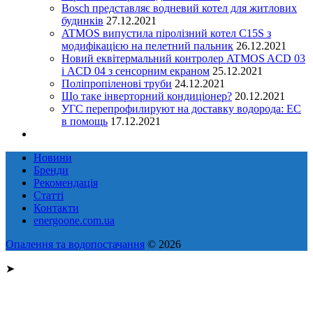
Bosch представляє водневий котел для житлових
будинків
27.12.2021
ATMOS випустила піролізний котел C15S з
модифікацією на пелетний пальник
26.12.2021
Новий еквітермальний контролер ATMOS ACD 03
і ACD 04 з сенсорним екраном
25.12.2021
Поліпропіленові труби
24.12.2021
Що таке інверторний кондиціонер?
20.12.2021
УГС перепрофилируют на доставку водорода: EC
в помощь
17.12.2021
Новини
Бренди
Рекомендація
Статті
Контакти
energoone.com.ua
Опалення та водопостачання
© 2026
➤