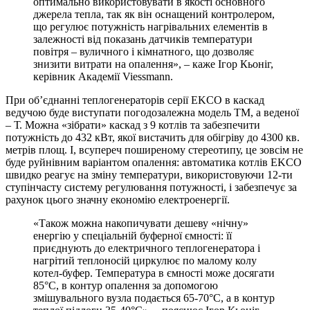
оптимально використовувати в якості основного
джерела тепла, так як він оснащений контролером,
що регулює потужність нагрівальних елементів в
залежності від показань датчиків температури
повітря – вуличного і кімнатного, що дозволяє
знизити витрати на опалення», – каже Ігор Кьоніг,
керівник Академії Viessmann.
При об’єднанні теплогенераторів серії EKCO в каскад
ведучою буде виступати погодозалежна модель ТМ, а веденої
– Т. Можна «зібрати» каскад з 9 котлів та забезпечити
потужність до 432 кВт, якої вистачить для обігріву до 4300 кв.
метрів площ. І, всупереч поширеному стереотипу, це зовсім не
буде руйнівним варіантом опалення: автоматика котлів EKCO
швидко реагує на зміну температури, використовуючи 12-ти
ступінчасту систему регулювання потужності, і забезпечує за
рахунок цього значну економію електроенергії.
«Також можна накопичувати дешеву «нічну»
енергію у спеціальній буферної ємності: її
приєднують до електричного теплогенератора і
нагрітий теплоносій циркулює по малому колу
котел-буфер. Температура в ємності може досягати
85°С, в контур опалення за допомогою
змішувального вузла подається 65-70°С, а в контур