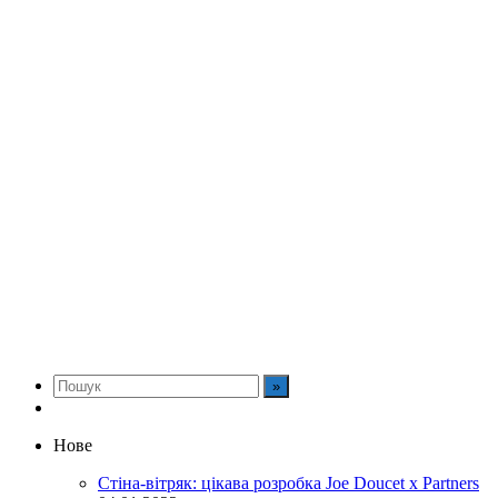
Нове
Стіна-вітряк: цікава розробка Joe Doucet x Partners