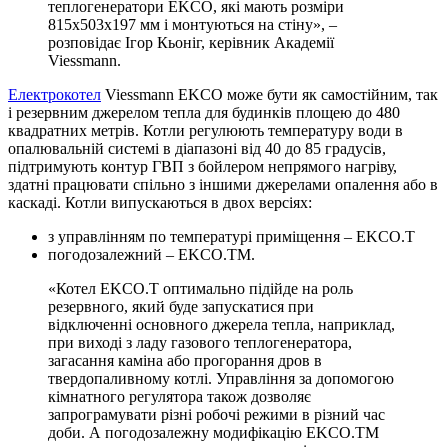
теплогенератори EKCO, які мають розміри
815х503х197 мм і монтуються на стіну», –
розповідає Ігор Кьоніг, керівник Академії
Viessmann.
Електрокотел
Viessmann EKCO може бути як самостійним, так
і резервним джерелом тепла для будинків площею до 480
квадратних метрів. Котли регулюють температуру води в
опалювальній системі в діапазоні від 40 до 85 градусів,
підтримують контур ГВП з бойлером непрямого нагріву,
здатні працювати спільно з іншими джерелами опалення або в
каскаді. Котли випускаються в двох версіях:
з управлінням по температурі приміщення – EKCO.Т
погодозалежний – EKCO.ТМ.
«Котел EKCO.Т оптимально підійде на роль
резервного, який буде запускатися при
відключенні основного джерела тепла, наприклад,
при виході з ладу газового теплогенератора,
загасання каміна або прогорання дров в
твердопаливному котлі. Управління за допомогою
кімнатного регулятора також дозволяє
запрограмувати різні робочі режими в різний час
доби. А погодозалежну модифікацію EKCO.ТМ