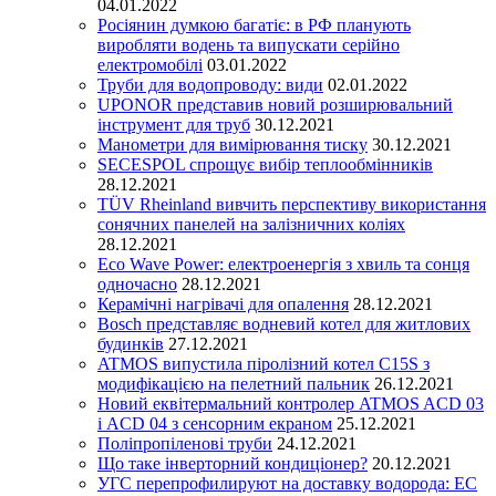
04.01.2022
Росіянин думкою багатіє: в РФ планують
виробляти водень та випускати серійно
електромобілі
03.01.2022
Труби для водопроводу: види
02.01.2022
UPONOR представив новий розширювальний
інструмент для труб
30.12.2021
Манометри для вимірювання тиску
30.12.2021
SECESPOL спрощує вибір теплообмінників
28.12.2021
TÜV Rheinland вивчить перспективу використання
сонячних панелей на залізничних коліях
28.12.2021
Eco Wave Power: електроенергія з хвиль та сонця
одночасно
28.12.2021
Керамічні нагрівачі для опалення
28.12.2021
Bosch представляє водневий котел для житлових
будинків
27.12.2021
ATMOS випустила піролізний котел C15S з
модифікацією на пелетний пальник
26.12.2021
Новий еквітермальний контролер ATMOS ACD 03
і ACD 04 з сенсорним екраном
25.12.2021
Поліпропіленові труби
24.12.2021
Що таке інверторний кондиціонер?
20.12.2021
УГС перепрофилируют на доставку водорода: EC