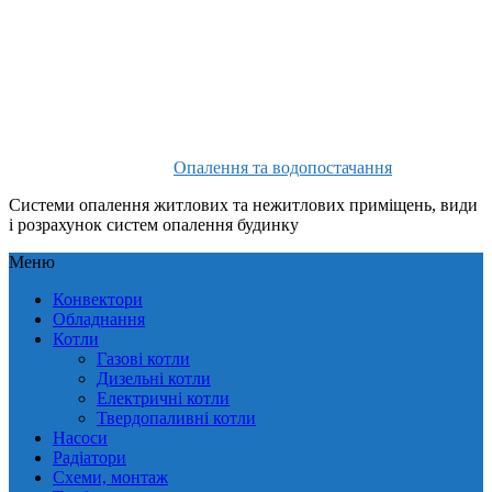
Опалення та водопостачання
Системи опалення житлових та нежитлових приміщень, види
і розрахунок систем опалення будинку
Меню
Конвектори
Обладнання
Котли
Газові котли
Дизельні котли
Електричні котли
Твердопаливні котли
Насоси
Радіатори
Схеми, монтаж