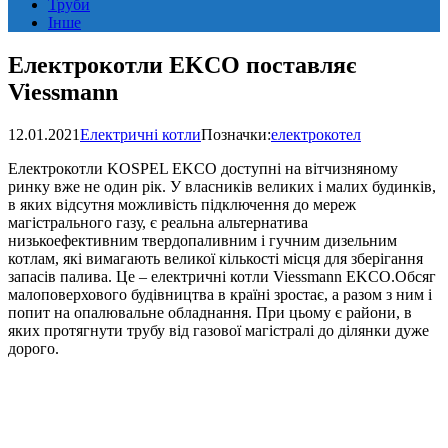
Труби
Інше
Електрокотли EKCO поставляє
Viessmann
12.01.2021
Електричні котли
Позначки:
електрокотел
Електрокотли KOSPEL EKCO доступні на вітчизняному
ринку вже не один рік. У власників великих і малих будинків,
в яких відсутня можливість підключення до мереж
магістрального газу, є реальна альтернатива
низькоефективним твердопаливним і гучним дизельним
котлам, які вимагають великої кількості місця для зберігання
запасів палива. Це – електричні котли Viessmann EKCO.
Обсяг
малоповерхового будівництва в країні зростає, а разом з ним і
попит на опалювальне обладнання. При цьому є райони, в
яких протягнути трубу від газової магістралі до ділянки дуже
дорого.