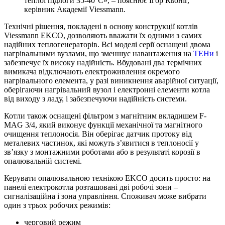
теплої підлоги 35-40°С», – пояснює Ігор Кьоніг,
керівник Академії Viessmann.
Технічні рішення, покладені в основу конструкції котлів
Viessmann EKCO, дозволяють вважати їх одними з самих
надійних теплогенераторів. Всі моделі серії оснащені двома
нагрівальними вузлами, що зменшує навантаження на
ТЕНи
і
забезпечує їх високу надійність. Вбудовані два термічних
вимикача відключають електроживлення окремого
нагрівального елемента, у разі виникнення аварійної ситуації,
оберігаючи нагрівальний вузол і електронні елементи котла
від виходу з ладу, і забезпечуючи надійність системи.
Котли також оснащені фільтром з магнітним вкладишем F-
MAG 3/4, який виконує функції механічної та магнітного
очищення теплоносія. Він оберігає датчик протоку від
металевих частинок, які можуть з’явитися в теплоносії у
зв’язку з монтажними роботами або в результаті корозії в
опалювальній системі.
Керувати опалювальною технікою EKCO досить просто: на
панелі електрокотла розташовані дві робочі зони –
сигналізаційна і зона управління. Споживач може вибрати
один з трьох робочих режимів:
черговий режим