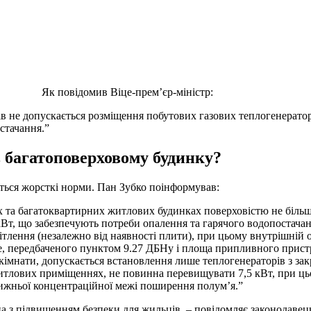
Як повідомив Віце-прем’єр-міністр:
в не допускається розміщення побутових газових теплогенератор
стачання.”
 багатоповерховому будинку?
ься жорсткі норми. Пан Зубко поінформував:
 та багатоквартирних житлових будинках поверховістю не більш
т, що забезпечують потреби опалення та гарячого водопостачанн
тлення (незалежно від наявності плити), при цьому внутрішній о
е, передбаченого пунктом 9.27 ДБНу і площа припливного прист
кімнати, допускається встановлення лише теплогенераторів з за
итлових приміщеннях, не повинна перевищувати 7,5 кВт, при ць
нижньої концентраційної межі поширення полум’я.”
а з підвищенням безпеки для жильців, – повідомляє законодавец