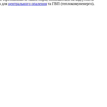
а для
центрального опалення
та ГВП (теплокомуненерго).