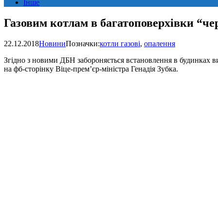
Інше
Газовим котлам в багатоповерхівки “че
22.12.2018
Новини
Позначки:
котли газові
,
опалення
Згідно з новими ДБН забороняється встановлення в будинках вищ
на фб-сторінку Віце-прем’єр-міністра Генадія Зубка.