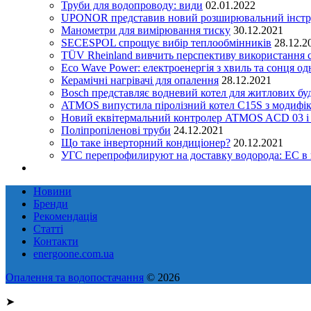
Труби для водопроводу: види
02.01.2022
UPONOR представив новий розширювальний інстру
Манометри для вимірювання тиску
30.12.2021
SECESPOL спрощує вибір теплообмінників
28.12.2
TÜV Rheinland вивчить перспективу використання с
Eco Wave Power: електроенергія з хвиль та сонця о
Керамічні нагрівачі для опалення
28.12.2021
Bosch представляє водневий котел для житлових бу
ATMOS випустила піролізний котел C15S з модифік
Новий еквітермальний контролер ATMOS ACD 03 і
Поліпропіленові труби
24.12.2021
Що таке інверторний кондиціонер?
20.12.2021
УГС перепрофилируют на доставку водорода: EC в
Новини
Бренди
Рекомендація
Статті
Контакти
energoone.com.ua
Опалення та водопостачання
© 2026
➤