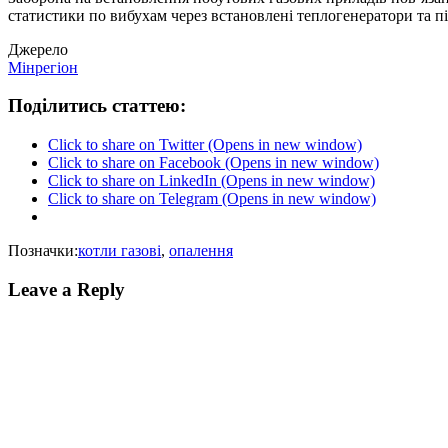
статистики по вибухам через встановлені теплогенератори та п
Джерело
Мінрегіон
Поділитись статтею:
Click to share on Twitter (Opens in new window)
Click to share on Facebook (Opens in new window)
Click to share on LinkedIn (Opens in new window)
Click to share on Telegram (Opens in new window)
Позначки:
котли газові
,
опалення
Leave a Reply