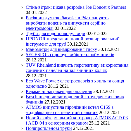
Стіна-вітряк: цікава розробка Joe Doucet x Partners
04.01.2022
Росіянин думкою багатіє: в РФ планують
виробляти водень та випускати серійно
електромобілі
03.01.2022
Труби для водопроводу: види
02.01.2022
UPONOR представив новий розширювальний
інструмент для труб
30.12.2021
Манометри для вимірювання тиску
30.12.2021
SECESPOL спрощує вибір теплообмінників
28.12.2021
TÜV Rheinland вивчить перспективу використання
сонячних панелей на залізничних коліях
28.12.2021
Eco Wave Power: електроенергія з хвиль та сонця
одночасно
28.12.2021
Керамічні нагрівачі для опалення
28.12.2021
Bosch представляє водневий котел для житлових
будинків
27.12.2021
ATMOS випустила піролізний котел C15S з
модифікацією на пелетний пальник
26.12.2021
Новий еквітермальний контролер ATMOS ACD 03
і ACD 04 з сенсорним екраном
25.12.2021
Поліпропіленові труби
24.12.2021