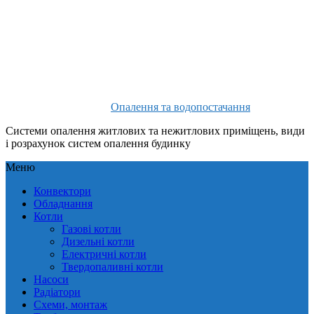
Опалення та водопостачання
Системи опалення житлових та нежитлових приміщень, види
і розрахунок систем опалення будинку
Меню
Конвектори
Обладнання
Котли
Газові котли
Дизельні котли
Електричні котли
Твердопаливні котли
Насоси
Радіатори
Схеми, монтаж