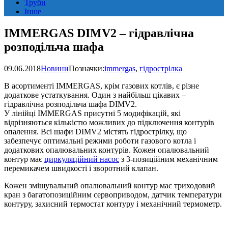
Труби
Інше
IMMERGAS DIMV2 – гідравлічна
розподільча шафа
09.06.2018
Новини
Позначки:
immergas
,
гідрострілка
В асортименті IMMERGAS, крім газових котлів, є різне
додаткове устаткування. Один з найбільш цікавих –
гідравлічна розподільча шафа DIMV2.
У лінійці IMMERGAS присутні 5 модифікацій, які
відрізняються кількістю можливих до підключення контурів
опалення. Всі шафи DIMV2 містять гідрострілку, що
забезпечує оптимальні режими роботи газового котла і
додаткових опалювальних контурів. Кожен опалювальний
контур має
циркуляційний насос
з 3-позиційним механічним
перемикачем швидкості і зворотний клапан.
Кожен змішувальний опалювальний контур має триходовий
кран з багатопозиційним сервоприводом, датчик температури
контуру, захисний термостат контуру і механічний термометр.