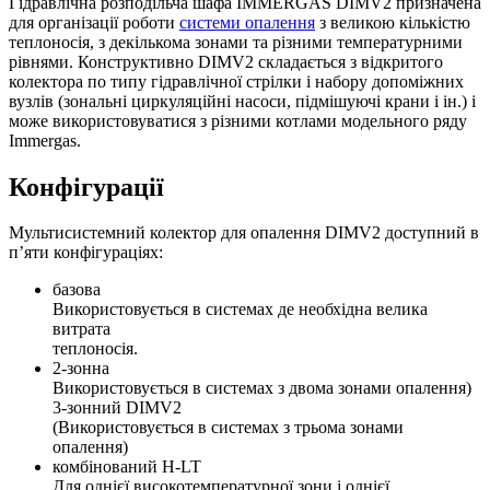
Гідравлічна розподільча шафа IMMERGAS DIMV2 призначена
для організації роботи
системи опалення
з великою кількістю
теплоносія, з декількома зонами та різними температурними
рівнями. Конструктивно DIMV2 складається з відкритого
колектора по типу гідравлічної стрілки і набору допоміжних
вузлів (зональні циркуляційні насоси, підмішуючі крани і ін.) і
може використовуватися з різними котлами модельного ряду
Immergas.
Конфігурації
Мультисистемний колектор для опалення DIMV2 доступний в
п’яти конфігураціях:
базова
Використовується в системах де необхідна велика
витрата
теплоносія.
2-зонна
Використовується в системах з двома зонами опалення)
3-зонний DIMV2
(Використовується в системах з трьома зонами
опалення)
комбінований H-LT
Для однієї високотемпературної зони і однієї