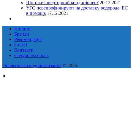
Що таке інверторний кондиціонер?
20.12.2021
УГС перепрофилируют на доставку водорода: EC
в помощь
17.12.2021
Новини
Бренди
Рекомендація
Статті
Контакти
energoone.com.ua
Опалення та водопостачання
© 2026
➤