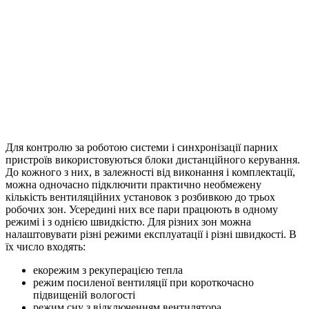
Для контролю за роботою системи і синхронізації парних
пристроїв використовуються блоки дистанційного керування.
До кожного з них, в залежності від виконання і комплектації,
можна одночасно підключити практично необмежену
кількість вентиляційних установок з розбивкою до трьох
робочих зон. Усередині них все пари працюють в одному
режимі і з однією швидкістю. Для різних зон можна
налаштовувати різні режими експлуатації і різні швидкості. В
їх число входять:
екорежим з рекуперацією тепла
режим посиленої вентиляції при короткочасно
підвищеній вологості
режим сну з відключенням вентилятора