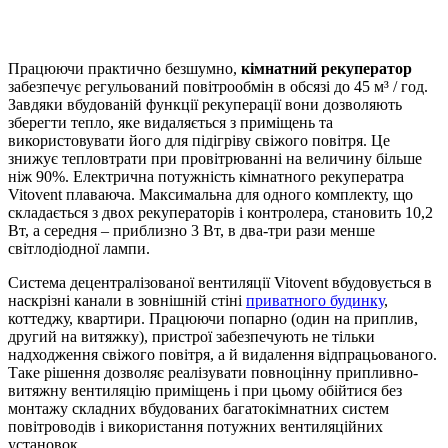
Працюючи практично безшумно,
кімнатний рекуператор
забезпечує регульований повітрообмін в обсязі до 45 м³ / год.
Завдяки вбудованій функції рекуперації вони дозволяють
зберегти тепло, яке видаляється з приміщень та
використовувати його для підігріву свіжого повітря. Це
знижує тепловтрати при провітрюванні на величину більше
ніж 90%. Електрична потужність кімнатного рекуператра
Vitovent плаваюча. Максимальна для одного комплекту, що
складається з двох рекуператорів і контролера, становить 10,2
Вт, а середня – приблизно 3 Вт, в два-три рази менше
світлодіодної лампи.
Система децентралізованої вентиляції Vitovent вбудовується в
наскрізні канали в зовнішній стіні
приватного будинку
,
коттеджу, квартири. Працюючи попарно (один на приплив,
другий на витяжку), пристрої забезпечують не тільки
надходження свіжого повітря, а й видалення відпрацьованого.
Таке рішення дозволяє реалізувати повноцінну припливно-
витяжну вентиляцію приміщень і при цьому обійтися без
монтажу складних вбудованих багатокімнатних систем
повітроводів і використання потужних вентиляційних
установок.