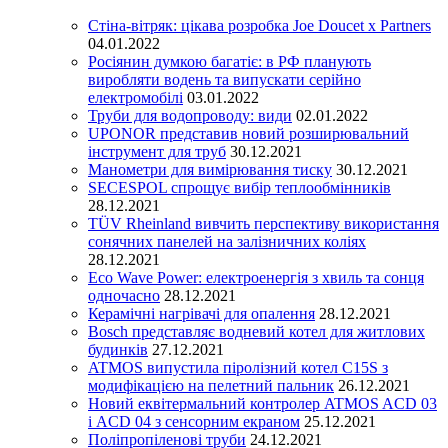
Стіна-вітряк: цікава розробка Joe Doucet x Partners
04.01.2022
Росіянин думкою багатіє: в РФ планують
виробляти водень та випускати серійно
електромобілі
03.01.2022
Труби для водопроводу: види
02.01.2022
UPONOR представив новий розширювальний
інструмент для труб
30.12.2021
Манометри для вимірювання тиску
30.12.2021
SECESPOL спрощує вибір теплообмінників
28.12.2021
TÜV Rheinland вивчить перспективу використання
сонячних панелей на залізничних коліях
28.12.2021
Eco Wave Power: електроенергія з хвиль та сонця
одночасно
28.12.2021
Керамічні нагрівачі для опалення
28.12.2021
Bosch представляє водневий котел для житлових
будинків
27.12.2021
ATMOS випустила піролізний котел C15S з
модифікацією на пелетний пальник
26.12.2021
Новий еквітермальний контролер ATMOS ACD 03
і ACD 04 з сенсорним екраном
25.12.2021
Поліпропіленові труби
24.12.2021