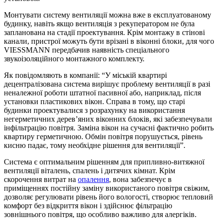
Монтувати систему вентиляції можна вже в експлуатованому
будинку, навіть якщо вентиляція з рекуператором не була
запланована на стадії проектування. Крім монтажу в стінові
канали, пристрої можуть бути врізані в віконні блоки, для чого
VIESSMANN передбачив наявність спеціального
звукоізоляційного монтажного комплекту.
Як повідомляють в компанії: “У міській квартирі
децентралізована система вирішує проблему вентиляції в разі
неналежної роботи штатної пасивної або, наприклад, після
установки пластикових вікон. Справа в тому, що старі
будинки проектувалися з розрахунку на використання
негерметичних дерев’яних віконних блоків, які забезпечували
інфільтрацію повітря. Заміна вікон на сучасні фактично робить
квартиру герметичною. Обмін повітря порушується, рівень
кисню падає, тому необхідне рішення для вентиляції”.
Система є оптимальним рішенням для припливно-витяжної
вентиляції віталень, спалень і дитячих кімнат. Крім
скорочення витрат на
опалення
, вона забезпечує в
приміщеннях постійну заміну використаного повітря свіжим,
дозволяє регулювати рівень його вологості, створює тепловий
комфорт без відкриття вікон і здійснює фільтрацію
зовнішнього повітря, що особливо важливо для алергіків.