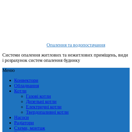
Опалення та водопостачання
Системи опалення житлових та нежитлових приміщень, види
і розрахунок систем опалення будинку
Меню
Конвектори
Обладнання
Котли
Газові котли
Дизельні котли
Електричні котли
Твердопаливні котли
Насоси
Радіатори
Схеми, монтаж