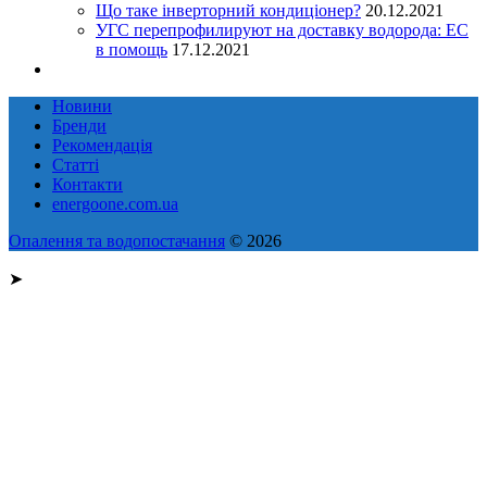
Що таке інверторний кондиціонер?
20.12.2021
УГС перепрофилируют на доставку водорода: EC
в помощь
17.12.2021
Новини
Бренди
Рекомендація
Статті
Контакти
energoone.com.ua
Опалення та водопостачання
© 2026
➤