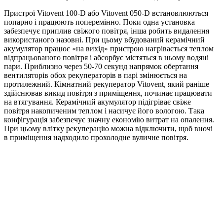
Пристрої Vitovent 100-D або Vitovent 050-D встановлюються
попарно і працюють поперемінно. Поки одна установка
забезпечує приплив свіжого повітря, інша робить видалення
використаного назовні. При цьому вбудований керамічний
акумулятор працює «на вихід» пристрою нагрівається теплом
відпрацьованого повітря і абсорбує містяться в ньому водяні
пари. Приблизно через 50-70 секунд напрямок обертання
вентиляторів обох рекуператорів в парі змінюється на
протилежний. Кімнатний рекуператор Vitovent, який раніше
здійснював викид повітря з приміщення, починає працювати
на втягування. Керамічний акумулятор підігріває свіже
повітря накопиченим теплом і насичує його вологою. Така
конфігурація забезпечує значну економію витрат на опалення.
При цьому влітку рекуперацію можна відключити, щоб вночі
в приміщення надходило прохолодне вуличне повітря.