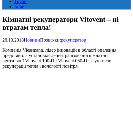
Труби
Інше
Кімнатні рекуператори Vitovent – ні
втратам тепла!
26.10.2018
Новини
Позначки:
рекуператор
Компанія Viessmann, лідер інновацій в області опалення,
представила установки децентралізованої кімнатної
вентиляції Vitovent 100-D і Vitovent 050-D з функцією
рекуперації тепла і вологості повітря.