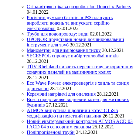
Стіна-вітряк: цікава розробка Joe Doucet x Partners
04.01.2022
Росіянин думкою багатіє: в РФ планують
виробляти водень та випускати серійно
електромобілі
03.01.2022
Труби для водопроводу: види
02.01.2022
UPONOR представив новий розширювальний
інструмент для труб
30.12.2021
Манометри для вимірювання тиску
30.12.2021
SECESPOL спрощує вибір теплообмінників
28.12.2021
TÜV Rheinland вивчить перспективу використання
сонячних панелей на залізничних коліях
28.12.2021
Eco Wave Power: електроенергія з хвиль та сонця
одночасно
28.12.2021
Керамічні нагрівачі для опалення
28.12.2021
Bosch представляє водневий котел для житлових
будинків
27.12.2021
ATMOS випустила піролізний котел C15S з
модифікацією на пелетний пальник
26.12.2021
Новий еквітермальний контролер ATMOS ACD 03
і ACD 04 з сенсорним екраном
25.12.2021
Поліпропіленові труби
24.12.2021