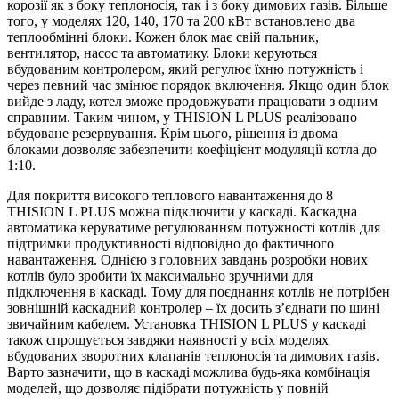
корозії як з боку теплоносія, так і з боку димових газів. Більше
того, у моделях 120, 140, 170 та 200 кВт встановлено два
теплообмінні блоки. Кожен блок має свій пальник,
вентилятор, насос та автоматику. Блоки керуються
вбудованим контролером, який регулює їхню потужність і
через певний час змінює порядок включення. Якщо один блок
вийде з ладу, котел зможе продовжувати працювати з одним
справним. Таким чином, у THISION L PLUS реалізовано
вбудоване резервування. Крім цього, рішення із двома
блоками дозволяє забезпечити коефіцієнт модуляції котла до
1:10.
Для покриття високого теплового навантаження до 8
THISION L PLUS можна підключити у каскаді. Каскадна
автоматика керуватиме регулюванням потужності котлів для
підтримки продуктивності відповідно до фактичного
навантаження. Однією з головних завдань розробки нових
котлів було зробити їх максимально зручними для
підключення в каскаді. Тому для поєднання котлів не потрібен
зовнішній каскадний контролер – їх досить з’єднати по шині
звичайним кабелем. Установка THISION L PLUS у каскаді
також спрощується завдяки наявності у всіх моделях
вбудованих зворотних клапанів теплоносія та димових газів.
Варто зазначити, що в каскаді можлива будь-яка комбінація
моделей, що дозволяє підібрати потужність у повній