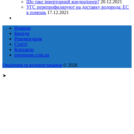
Що таке інверторний кондиціонер?
20.12.2021
УГС перепрофилируют на доставку водорода: EC
в помощь
17.12.2021
Новини
Бренди
Рекомендація
Статті
Контакти
energoone.com.ua
Опалення та водопостачання
© 2026
➤