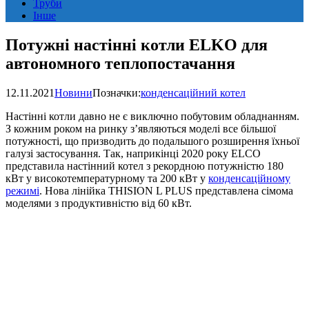
Труби
Інше
Потужні настінні котли ELKO для
автономного теплопостачання
12.11.2021
Новини
Позначки:
конденсаційний котел
Настінні котли давно не є виключно побутовим обладнанням.
З кожним роком на ринку з’являються моделі все більшої
потужності, що призводить до подальшого розширення їхньої
галузі застосування. Так, наприкінці 2020 року ELCO
представила настінний котел з рекордною потужністю 180
кВт у високотемпературному та 200 кВт у
конденсаційному
режимі
. Нова лінійка THISION L PLUS представлена ​​сімома
моделями з продуктивністю від 60 кВт.