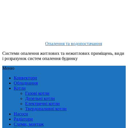
Опалення та водопостачання
Системи опалення житлових та нежитлових приміщень, види
і розрахунок систем опалення будинку
Меню
Конвектори
Обладнання
Котли
Газові котли
Дизельні котли
Електричні котли
Твердопаливні котли
Насоси
Радіатори
Схеми, монтаж