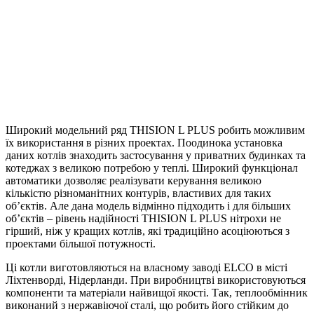
Широкий модельний ряд THISION L PLUS робить можливим
їх використання в різних проектах. Поодинока установка
даних котлів знаходить застосування у приватних будинках та
котеджах з великою потребою у теплі. Широкий функціонал
автоматики дозволяє реалізувати керування великою
кількістю різноманітних контурів, властивих для таких
об’єктів. Але дана модель відмінно підходить і для більших
об’єктів – рівень надійності THISION L PLUS нітрохи не
гірший, ніж у кращих котлів, які традиційно асоціюються з
проектами більшої потужності.
Ці котли виготовляються на власному заводі ELCO в місті
Ліхтенворді, Нідерланди. При виробництві використовуються
компоненти та матеріали найвищої якості. Так, теплообмінник
виконаний з нержавіючої сталі, що робить його стійким до