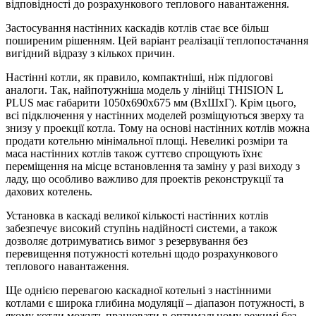
відповідності до розрахункового теплового навантаження.
Застосування настінних каскадів котлів стає все більш
поширеним рішенням. Цей варіант реалізації теплопостачання
вигідний відразу з кількох причин.
Настінні котли, як правило, компактніші, ніж підлогові
аналоги. Так, найпотужніша модель у лінійці THISION L
PLUS має габарити 1050x690x675 мм (ВxШxГ). Крім цього,
всі підключення у настінних моделей розміщуються зверху та
знизу у проекції котла. Тому на основі настінних котлів можна
продати котельню мінімальної площі. Невеликі розміри та
маса настінних котлів також суттєво спрощують їхнє
переміщення на місце встановлення та заміну у разі виходу з
ладу, що особливо важливо для проектів реконструкції та
дахових котелень.
Установка в каскаді великої кількості настінних котлів
забезпечує високий ступінь надійності системи, а також
дозволяє дотримуватись вимог з резервування без
перевищення потужності котельні щодо розрахункового
теплового навантаження.
Ще однією перевагою каскадної котельні з настінними
котлами є широка глибина модуляції – діапазон потужності, в
якому котли можуть працювати в оптимальному режимі без