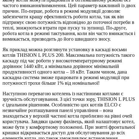
частого вмикання/вимкнення. Цей параметр важливий із двох
причин. По-перше, робота в режимі модуляції дозволяє
забезпечити кращу ефективність роботи котла, так як він
підтримує свою потужність відповідно до поточної потреби в
теплі, знижуються втрати при пуску та зупинці. По-друге,
робота котла в режимі тактування, коли він часто вмикається і
вимикається, призводить до його швидшого зносу.
Як приклад можна розглянути установку в каскаді восьми
котлів THISION L PLUS 200. Максимальна потужність такого
каскаду під час роботи у високотемпературному режимі
дорівнює 1440 кВт, а мінімальна дорівнює мінімальній
продуктивності одного котла – 18 кВт. Таким чином, дана
каскадна система зможе працювати в режимі модуляції при
потужності трохи більше 1% від номінальної!
Наступною перевагою котелень із настінними котлами є
зручність обслуговування. З цієї точки зору, THISION L PLUS
є ідеальним рішенням. Особливістю цих котлів ELCO є
незвичайне розташування панелі управління – вона
знаходиться у верхній частині котла приблизно на рівні очей
користувача. Завдяки цьому фахівець, який налаштовує котел,
може бути у комфортному положенні. При знятті фронтальної
кришки відкривається доступ для обслуговування до всіх
елементів котла, що також уможливлює встановлення