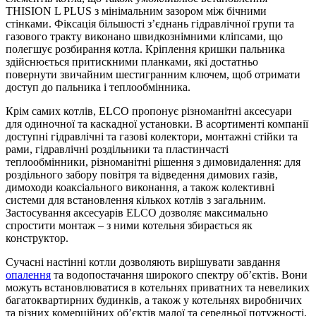
THISION L PLUS з мінімальним зазором між бічними
стінками. Фіксація більшості з’єднань гідравлічної групи та
газового тракту виконано швидкознімними кліпсами, що
полегшує розбирання котла. Кріплення кришки пальника
здійснюється притискними планками, які достатньо
повернути звичайним шестигранним ключем, щоб отримати
доступ до пальника і теплообмінника.
Крім самих котлів, ELCO пропонує різноманітні аксесуари
для одиночної та каскадної установки. В асортименті компанії
доступні гідравлічні та газові колектори, монтажні стійки та
рами, гідравлічні роздільники та пластинчасті
теплообмінники, різноманітні рішення з димовидалення: для
роздільного забору повітря та відведення димових газів,
димоходи коаксіального виконання, а також колективні
системи для встановлення кількох котлів з загальним.
Застосування аксесуарів ELCO дозволяє максимально
спростити монтаж – з ними котельня збирається як
конструктор.
Сучасні настінні котли дозволяють вирішувати завдання
опалення
та водопостачання широкого спектру об’єктів. Вони
можуть встановлюватися в котельнях приватних та невеликих
багатоквартирних будинків, а також у котельнях виробничих
та різних комерційних об’єктів малої та середньої потужності,