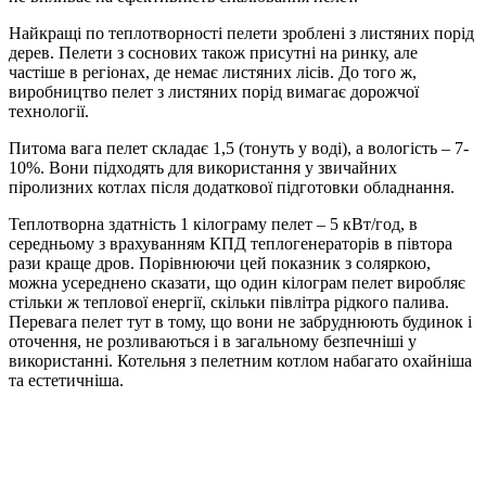
Найкращі по теплотворності пелети зроблені з листяних порід
дерев. Пелети з соснових також присутні на ринку, але
частіше в регіонах, де немає листяних лісів. До того ж,
виробництво пелет з листяних порід вимагає дорожчої
технології.
Питома вага пелет складає 1,5 (тонуть у воді), а вологість – 7-
10%. Вони підходять для використання у звичайних
піролизних котлах після додаткової підготовки обладнання.
Теплотворна здатність 1 кілограму пелет – 5 кВт/год, в
середньому з врахуванням КПД теплогенераторів в півтора
рази краще дров. Порівнюючи цей показник з соляркою,
можна усереднено сказати, що один кілограм пелет виробляє
стільки ж теплової енергії, скільки півлітра рідкого палива.
Перевага пелет тут в тому, що вони не забруднюють будинок і
оточення, не розливаються і в загальному безпечніші у
використанні. Котельня з пелетним котлом набагато охайніша
та естетичніша.