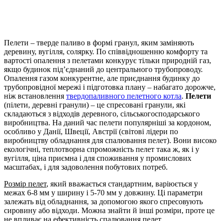
Пелети – тверде паливо в формі гранул, яким заміняють
деревину, вугілля, солярку. По співвідношенню комфорту та
вартості опалення з пелетами конкурує тільки природній газ,
якщо будинок під’єднаний до центрального трубопроводу.
Опалення газом конкурентне, але приєднання будинку до
трубопровідної мережі і підготовка плану – набагато дорожче,
ніж встановлення
твердопаливного пелетного котла
.
Пелети
(пілети, деревні гранули) – це спресовані гранули, які
складаються з відходів деревного, сільськогосподарського
виробництва. На даний час пелети популярніші за кордоном,
особливо у Данії, Швеції, Австрії (світові лідери по
виробництву обладнання для спалювання пелет). Вони високо
екологічні, теплотворна спроможність пелет така ж, як і у
вугілля, ціна приємна і для споживання у промислових
масштабах, і для задоволення побутових потреб.
Розмір пелет
, який вважається стандартним, варіюється у
межах 6-8 мм у ширину і 5-70 мм у довжину. Ці параметри
залежать від обладнання, за допомогою якого спресовують
сировину або відходи. Можна знайти й інші розміри, проте це
не впливає на ефективність спалювання пелет.