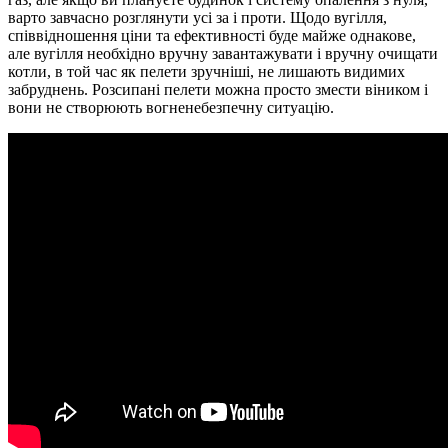
варто завчасно розглянути усі за і проти. Щодо вугілля,
співвідношення ціни та ефективності буде майже однакове,
але вугілля необхідно вручну завантажувати і вручну очищати
котли, в той час як пелети зручніші, не лишають видимих
забруднень. Розсипані пелети можна просто змести віником і
вони не створюють вогненебезпечну ситуацію.