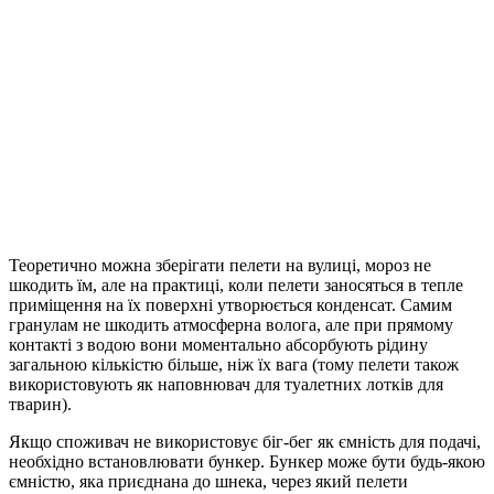
Теоретично можна зберігати пелети на вулиці, мороз не
шкодить їм, але на практиці, коли пелети заносяться в тепле
приміщення на їх поверхні утворюється конденсат. Самим
гранулам не шкодить атмосферна волога, але при прямому
контакті з водою вони моментально абсорбують рідину
загальною кількістю більше, ніж їх вага (тому пелети також
використовують як наповнювач для туалетних лотків для
тварин).
Якщо споживач не використовує біг-бег як ємність для подачі,
необхідно встановлювати бункер. Бункер може бути будь-якою
ємністю, яка приєднана до шнека, через який пелети