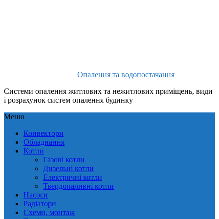
Опалення та водопостачання
Системи опалення житлових та нежитлових приміщень, види
і розрахунок систем опалення будинку
Меню
Конвектори
Обладнання
Котли
Газові котли
Дизельні котли
Електричні котли
Твердопаливні котли
Насоси
Радіатори
Схеми, монтаж