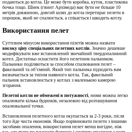
подаються до котла. Це може бути коробка, куток, пластикова
бочка тощо. Шнек (гвинт Архімеда) має бути не більше 10
метрів довжиною, довгий шлях до котла перетирає пелети в
порошок, який не спалюється, а спікається і шкодить котлу.
Використання пелет
Суттєвим мінусом використання пілетів можна назвати
високу ціну спеціальних пелетних котлів
. Значно дешевше
модифікувати вже встановлений звичайний твердопаливний
котел. Достатньо оснастити його пелетним пальником.
Пальники поділяються за способом спалювання пелет –
факельний та об’ємний. Який тип пальника підходить вам
визначається за типом наявного котла. Так, факельний
пальник встановлюється у котлах з маленькою камерою
згорання.
Пелетні котли не обмежені в потужності
, ними можна легко
опалювати кілька будинків, незалежно від розташування
опалювальної точки.
Встановлення пелетного котла окупається за 2-3 роки, після
того йде чиста економія. Якщо порівнювати пелети з іншими
засобами опалення, використання пелет менш вигідне, ніж
газ, але якщо ви плануєте будинок і систему опалення з нуля,