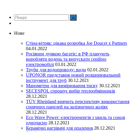
Нове
Стіна-вітряк: цікава розробка Joe Doucet x Partners
04.01.2022
Росіянин думкою багатіє: в РФ планують
виробляти водень та випускати серійно
електромобілі
03.01.2022
Труби для водопроводу: види
02.01.2022
UPONOR представив новий розширювальний
інструмент для труб
30.12.2021
Манометри для вимірювання тиску
30.12.2021
SECESPOL спрощує вибір теплообмінників
28.12.2021
TÜV Rheinland вивчить перспективу використання
сонячних панелей на залізничних коліях
28.12.2021
Eco Wave Power: електроенергія з хвиль та сонця
одночасно
28.12.2021
Керамічні нагрівачі для опалення
28.12.2021