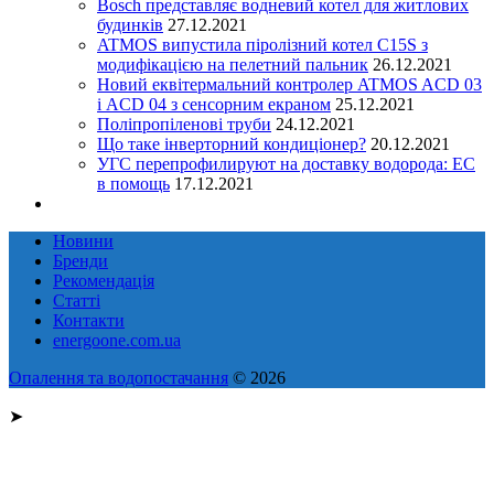
Bosch представляє водневий котел для житлових
будинків
27.12.2021
ATMOS випустила піролізний котел C15S з
модифікацією на пелетний пальник
26.12.2021
Новий еквітермальний контролер ATMOS ACD 03
і ACD 04 з сенсорним екраном
25.12.2021
Поліпропіленові труби
24.12.2021
Що таке інверторний кондиціонер?
20.12.2021
УГС перепрофилируют на доставку водорода: EC
в помощь
17.12.2021
Новини
Бренди
Рекомендація
Статті
Контакти
energoone.com.ua
Опалення та водопостачання
© 2026
➤