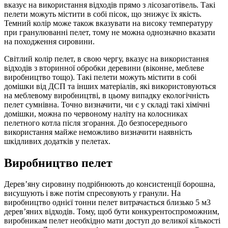
вказує на використання відходів прямо з лісозаготівель. Такі
пелети можуть містити в собі пісок, що знижує їх якість.
Темний колір може також вказувати на високу температуру
при гранулюванні пелет, тому не можна однозначно вказати
на походження сировини.
Світлий колір пелет, в свою чергу, вказує на використання
відходів з вторинної обробки деревини (віконне, меблеве
виробництво тощо). Такі пелети можуть містити в собі
домішки від ДСП та інших матеріалів, які використовуються
на меблевому виробництві, в цьому випадку екологічність
пелет сумнівна. Точно визначити, чи є у складі такі хімічні
домішки, можна по червоному наліту на колосниках
пелетного котла після згорання. До безпосереднього
використання майже неможливо визначити наявність
шкідливих додатків у пелетах.
Виробництво пелет
Дерев’яну сировину подрібнюють до консистенції борошна,
висушують і вже потім спресовують у гранули. На
виробництво однієї тонни пелет витрачається близько 5 м3
дерев’яних відходів. Тому, щоб бути конкурентоспроможним,
виробникам пелет необхідно мати доступ до великої кількості