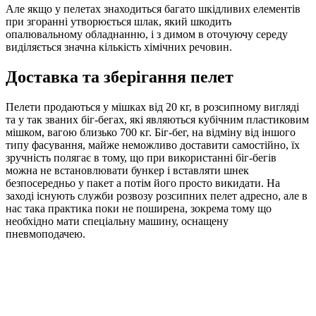
Але якщо у пелетах знаходиться багато шкідливих елементів
при згоранні утворюється шлак, який шкодить
опалювальному обладнанню, і з димом в оточуючу середу
виділяється значна кількість хімічних речовин.
Доставка та зберігання пелет
Пелети продаються у мішках від 20 кг, в розсипному вигляді
та у так званих біг-бегах, які являються кубічним пластиковим
мішком, вагою близько 700 кг. Біг-бег, на відміну від іншого
типу фасування, майже неможливо доставити самостійно, їх
зручність полягає в тому, що при використанні біг-бегів
можна не встановлювати бункер і вставляти шнек
безпосередньо у пакет а потім його просто викидати. На
заході існують служби розвозу розсипних пелет адресно, але в
нас така практика поки не поширена, зокрема тому що
необхідно мати спеціальну машину, оснащену
пневмоподачею.