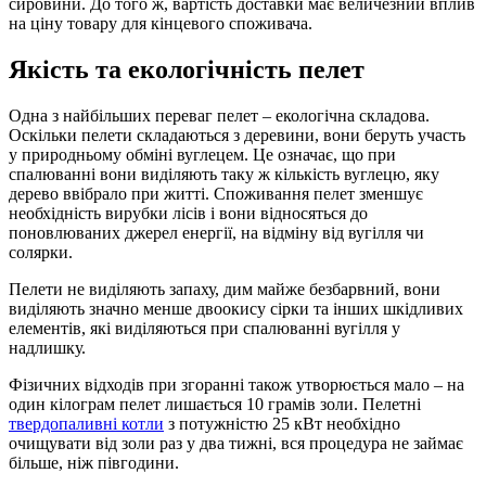
сировини. До того ж, вартість доставки має величезний вплив
на ціну товару для кінцевого споживача.
Якість та екологічність пелет
Одна з найбільших переваг пелет – екологічна складова.
Оскільки пелети складаються з деревини, вони беруть участь
у природньому обміні вуглецем. Це означає, що при
спалюванні вони виділяють таку ж кількість вуглецю, яку
дерево ввібрало при житті. Споживання пелет зменшує
необхідність вирубки лісів і вони відносяться до
поновлюваних джерел енергії, на відміну від вугілля чи
солярки.
Пелети не виділяють запаху, дим майже безбарвний, вони
виділяють значно менше двоокису сірки та інших шкідливих
елементів, які виділяються при спалюванні вугілля у
надлишку.
Фізичних відходів при згоранні також утворюється мало – на
один кілограм пелет лишається 10 грамів золи. Пелетні
твердопаливні котли
з потужністю 25 кВт необхідно
очищувати від золи раз у два тижні, вся процедура не займає
більше, ніж півгодини.