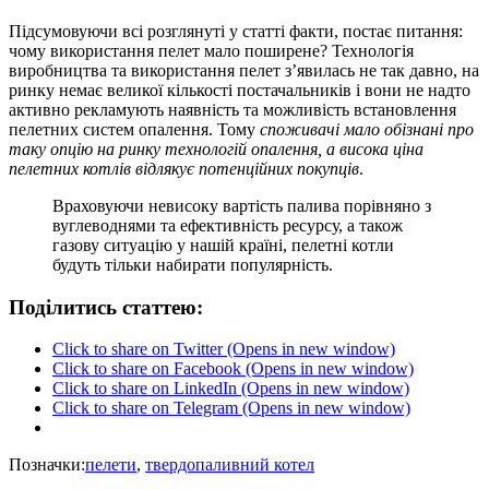
Підсумовуючи всі розглянуті у статті факти, постає питання:
чому використання пелет мало поширене? Технологія
виробництва та використання пелет з’явилась не так давно, на
ринку немає великої кількості постачальників і вони не надто
активно рекламують наявність та можливість встановлення
пелетних систем опалення. Тому
споживачі мало обізнані про
таку опцію на ринку технологій опалення, а висока ціна
пелетних котлів відлякує потенційних покупців
.
Враховуючи невисоку вартість палива порівняно з
вуглеводнями та ефективність ресурсу, а також
газову ситуацію у нашій країні, пелетні котли
будуть тільки набирати популярність.
Поділитись статтею:
Click to share on Twitter (Opens in new window)
Click to share on Facebook (Opens in new window)
Click to share on LinkedIn (Opens in new window)
Click to share on Telegram (Opens in new window)
Позначки:
пелети
,
твердопаливний котел