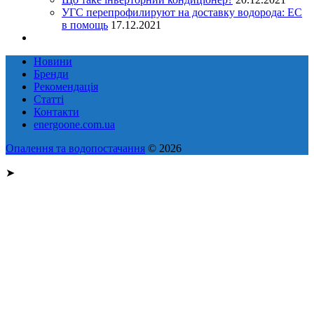
УГС перепрофилируют на доставку водорода: EC
в помощь
17.12.2021
Новини
Бренди
Рекомендація
Статті
Контакти
energoone.com.ua
Опалення та водопостачання
© 2026
➤