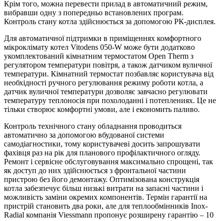
Крім того, можна перевести прилад в автоматичний режим,
вибравши одну з попередньо встановлених програм.
Контроль стану котла здійснюється за допомогою РК-дисплея.
Для автоматичної підтримки в приміщеннях комфортного
мікроклімату котел Vitodens 050-W може бути додатково
укомплектований кімнатним термостатом Open Therm з
регулятором температури повітря, а також датчиком вуличної
температури. Кімнатний термостат позбавляє користувача від
необхідності ручного регулювання режиму роботи котла, а
датчик вуличної температури дозволяє завчасно регулювати
температуру теплоносія при похолоданні і потеплениях. Це не
тільки створює комфортні умови, але і економить паливо.
Контроль технічного стану обладнання проводиться
автоматично за допомогою вбудованої системи
самодіагностики, тому користувачеві досить запрошувати
фахівця раз на рік для планового профілактичного огляду.
Ремонт і сервісне обслуговування максимально спрощені, так
як доступ до них здійснюється з фронтальної частини
пристрою без його демонтажу. Оптимізована конструкція
котла забезпечує більш низькі витрати на запасні частини і
можливість заміни окремих компонентів. Термін гарантії на
пристрій становить два роки, але для теплообмінників Inox-
Radial компанія Viessmann пропонує розширену гарантію – 10