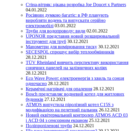
Стіна-вітряк: цікава розробка Joe Doucet x Partners
04.01.2022
Росіянин думкою багатіє: в РФ планують
виробляти водень та випускати серійно
електромобілі
03.01.2022
Труби для водопроводу: види
02.01.2022
UPONOR представив новий розширювальний
інструмент для труб
30.12.2021
Манометри для вимірювання тиску
30.12.2021
SECESPOL спрощує вибір теплообмінників
28.12.2021
TÜV Rheinland вивчить перспективу використання
сонячних панелей на залізничних коліях
28.12.2021
Eco Wave Power: електроенергія з хвиль та сонця
одночасно
28.12.2021
Керамічні нагрівачі для опалення
28.12.2021
Bosch представляє водневий котел для житлових
будинків
27.12.2021
ATMOS випустила піролізний котел C15S з
модифікацією на пелетний пальник
26.12.2021
Новий еквітермальний контролер ATMOS ACD 03
і ACD 04 з сенсорним екраном
25.12.2021
Поліпропіленові труби
24.12.2021
Що таке інверторний кондиціонер?
20.12.2021