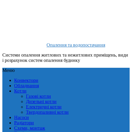
Опалення та водопостачання
Системи опалення житлових та нежитлових приміщень, види
і розрахунок систем опалення будинку
Меню
Конвектори
Обладнання
Котли
Газові котли
Дизельні котли
Електричні котли
Твердопаливні котли
Насоси
Радіатори
Схеми, монтаж