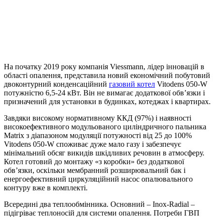
На початку 2019 року компанія Viessmann, лідер інновацій в
області опалення, представила новий економічний побутовий
двоконтурний конденсаційний
газовий котел
Vitodens 050-W
потужністю 6,5-24 кВт. Він не вимагає додаткової обв’язки і
призначений для установки в будинках, котеджах і квартирах.
Завдяки високому нормативному ККД (97%) і наявності
високоефективного модульованого циліндричного пальника
Matrix з діапазоном модуляції потужності від 25 до 100%
Vitodens 050-W споживає дуже мало газу і забезпечує
мінімальний обсяг викидів шкідливих речовин в атмосферу.
Котел готовий до монтажу «з коробки» без додаткової
обв’язки, оскільки мембранний розширювальний бак і
енергоефективний циркуляційний насос опалювального
контуру вже в комплекті.
Всередині два теплообмінника. Основний – Inox-Radial –
підігріває теплоносій для системи опалення. Потреби ГВП