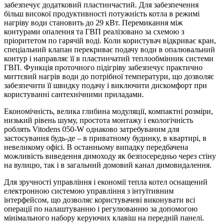
забезпечує додатковий пластинчастий. Для забезпечення
більш високої продуктивності потужність котла в режимі
нагріву води становить до 29 кВт. Перемикання між
контурами опалення та ГВП реалізовано за схемою з
пріоритетом по гарячій воді. Коли користувач відкриває кран,
спеціальний клапан перекриває подачу води в опалювальний
контур і направляє її в пластинчатий теплообмінник системи
ГВП. Функція проточного підігріву забезпечує практично
миттєвий нагрів води до потрібної температури, що дозволяє
забезпечити її швидку подачу і виключити дискомфорт при
користуванні сантехнічними приладами.
Економічність, велика глибина модуляції, компактні розміри,
низький рівень шуму, простота монтажу і екологічність
роблять Vitodens 050-W однаково затребуваним для
застосування будь-де – в приватному будинку, в квартирі, в
невеликому офісі. В останньому випадку передбачена
можливість виведення димоходу як безпосередньо через стіну
на вулицю, так і в загальний домовий канал димовидалення.
Для зручності управління і економії тепла котел оснащений
електронною системою управління з інтуїтивним
інтерфейсом, що дозволяє користувачеві виконувати всі
операції по налаштуванню і регулюванню за допомогою
мінімального набору керуючих клавіш на передній панелі.