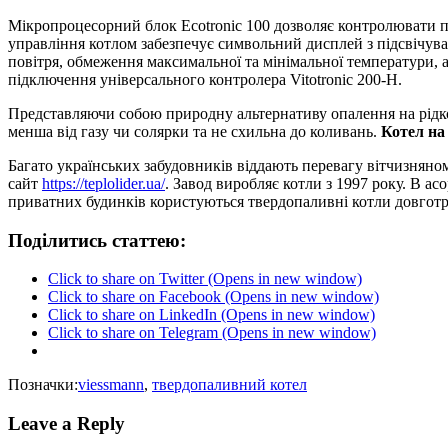
Мікропроцесорний блок Ecotronic 100 дозволяє контролювати про
управління котлом забезпечує символьний дисплей з підсвічува
повітря, обмеження максимальної та мінімальної температури
підключення універсального контролера Vitotronic 200-H.
Представляючи собою природну альтернативу опалення на рідкому
менша від газу чи солярки та не схильна до коливань.
Котел на
Багато українських забудовників віддають перевагу вітчизня
сайт
https://teplolider.ua/
. Завод виробляє котли з 1997 року. В а
приватних будинків користуються твердопаливні котли довготр
Поділитись статтею:
Click to share on Twitter (Opens in new window)
Click to share on Facebook (Opens in new window)
Click to share on LinkedIn (Opens in new window)
Click to share on Telegram (Opens in new window)
Позначки:
viessmann
,
твердопаливний котел
Leave a Reply