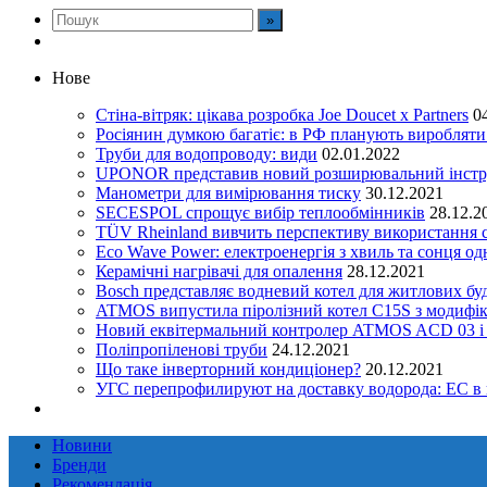
Нове
Стіна-вітряк: цікава розробка Joe Doucet x Partners
0
Росіянин думкою багатіє: в РФ планують виробляти 
Труби для водопроводу: види
02.01.2022
UPONOR представив новий розширювальний інстру
Манометри для вимірювання тиску
30.12.2021
SECESPOL спрощує вибір теплообмінників
28.12.2
TÜV Rheinland вивчить перспективу використання с
Eco Wave Power: електроенергія з хвиль та сонця о
Керамічні нагрівачі для опалення
28.12.2021
Bosch представляє водневий котел для житлових бу
ATMOS випустила піролізний котел C15S з модифік
Новий еквітермальний контролер ATMOS ACD 03 і
Поліпропіленові труби
24.12.2021
Що таке інверторний кондиціонер?
20.12.2021
УГС перепрофилируют на доставку водорода: EC в
Новини
Бренди
Рекомендація