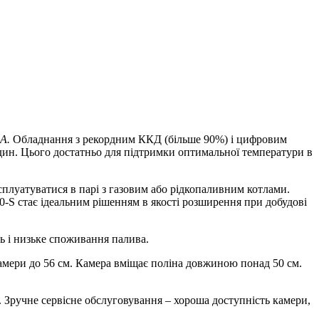
A.
Обладнання з рекордним ККД (більше 90%) і цифровим
один. Цього достатньо для підтримки оптимальної температури в
плуатуватися в парі з газовим або рідкопаливним котлами.
00-S стає ідеальним рішенням в якості розширення при добудові
ть і низьке споживання палива.
амери до 56 см. Камера вміщає поліна довжиною понад 50 см.
 Зручне сервісне обслуговування – хороша доступність камери,