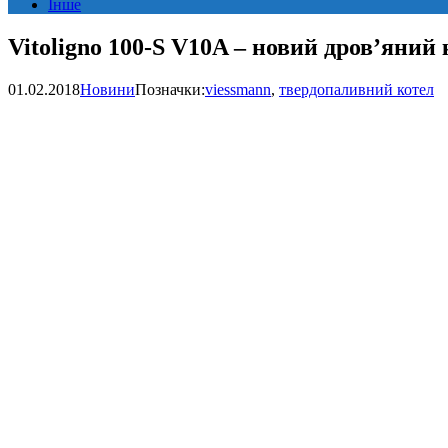
Інше
Vitoligno 100-S V10A – новий дров’яний
01.02.2018
Новини
Позначки:
viessmann
,
твердопаливний котел