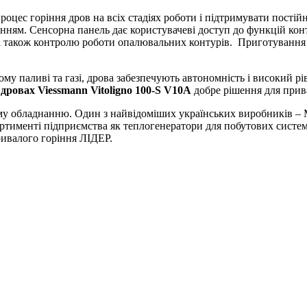
цес горіння дров на всіх стадіях роботи і підтримувати постійн
нням. Сенсорна панель дає користувачеві доступ до функцій кон
, а також контролю роботи опалювальних контурів. Приготуванн
 паливі та газі, дрова забезпечують автономність і високий ріве
 дровах Viessmann Vitoligno 100-S V10A
добре рішення для прива
ному обладнанню. Один з найвідоміших українських виробників –
сортименті підприємства як теплогенератори для побутових систе
ивалого горіння ЛІДЕР.