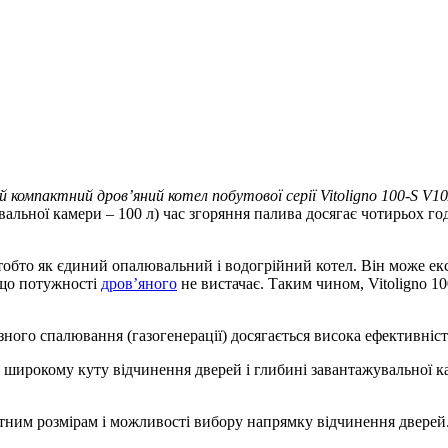
й компактний дров’яний котел побутової серії Vitoligno 100-S V10
альної камери – 100 л) час згоряння палива досягає чотирьох г
тобто як єдиний опалювальний і водогрійний котел. Він може екс
якщо потужності
дров’яного
не вистачає. Таким чином, Vitoligno 1
ізного спалювання (газогенерації) досягається висока ефективніс
 широкому куту відчинення дверей і глибині завантажувальної к
тним розмірам і можливості вибору напрямку відчинення дверей.