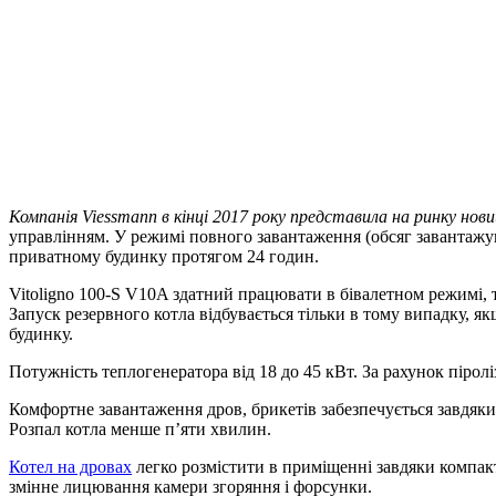
Компанія Viessmann в кінці 2017 року представила на ринку нови
управлінням. У режимі повного завантаження (обсяг завантажув
приватному будинку протягом 24 годин.
Vitoligno 100-S V10A здатний працювати в бівалетном режимі, 
Запуск резервного котла відбувається тільки в тому випадку, 
будинку.
Потужність теплогенератора від 18 до 45 кВт. За рахунок пірол
Комфортне завантаження дров, брикетів забезпечується завдяки
Розпал котла менше п’яти хвилин.
Котел на дровах
легко розмістити в приміщенні завдяки компак
змінне лицювання камери згоряння і форсунки.