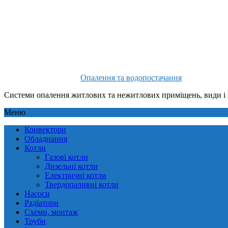
Опалення та водопостачання
Системи опалення житлових та нежитлових приміщень, види і 
Меню
Конвектори
Обладнання
Котли
Газові котли
Дизельні котли
Електричні котли
Твердопаливні котли
Насоси
Радіатори
Схеми, монтаж
Труби