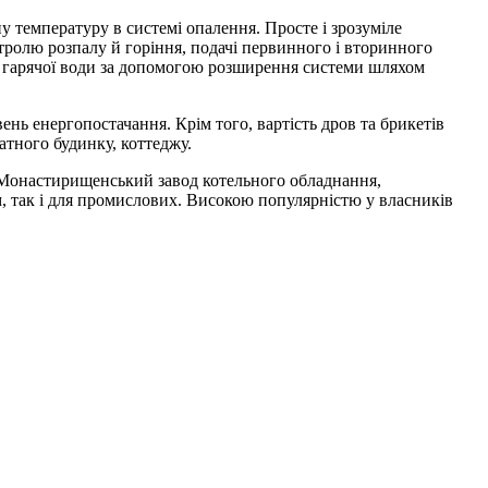
у температуру в системі опалення. Просте і зрозуміле
тролю розпалу й горіння, подачі первинного і вторинного
я гарячої води за допомогою розширення системи шляхом
нь енергопостачання. Крім того, вартість дров та брикетів
тного будинку, коттеджу.
 Монастирищенський завод котельного обладнання,
м, так і для промислових. Високою популярністю у власників