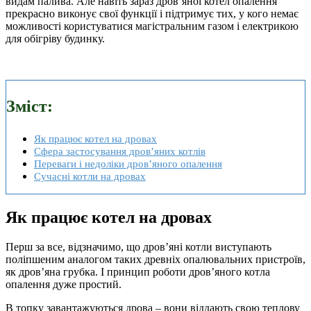
видам палива. Але навіть зараз дров’яної котел опалення
прекрасно виконує свої функції і підтримує тих, у кого немає
можливості користуватися магістральним газом і електрикою
для обігріву будинку.
Зміст:
Як працює котел на дровах
Сфера застосування дров’яних котлів
Переваги і недоліки дров’яного опалення
Сучасні котли на дровах
Як працює котел на дровах
Перш за все, відзначимо, що дров’яні котли виступають
поліпшеним аналогом таких древніх опалювальних пристроїв,
як дров’яна грубка. І принцип роботи дров’яного котла
опалення дуже простий.
В топку завантажуються дрова – вони віддають свою теплову