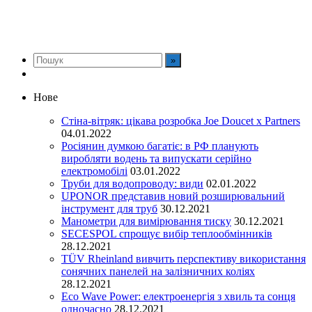
Нове
Стіна-вітряк: цікава розробка Joe Doucet x Partners
04.01.2022
Росіянин думкою багатіє: в РФ планують
виробляти водень та випускати серійно
електромобілі
03.01.2022
Труби для водопроводу: види
02.01.2022
UPONOR представив новий розширювальний
інструмент для труб
30.12.2021
Манометри для вимірювання тиску
30.12.2021
SECESPOL спрощує вибір теплообмінників
28.12.2021
TÜV Rheinland вивчить перспективу використання
сонячних панелей на залізничних коліях
28.12.2021
Eco Wave Power: електроенергія з хвиль та сонця
одночасно
28.12.2021