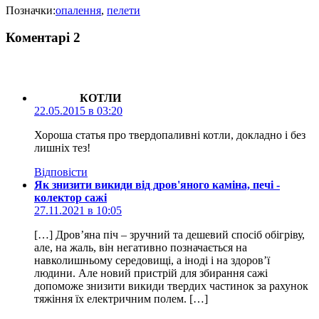
Позначки:
опалення
,
пелети
Коментарі
2
КОТЛИ
22.05.2015 в 03:20
Хороша статья про твердопаливні котли, докладно і без
лишніх тез!
Відповіcти
Як знизити викиди від дров'яного каміна, печі -
колектор сажі
27.11.2021 в 10:05
[…] Дров’яна піч – зручний та дешевий спосіб обігріву,
але, на жаль, він негативно позначається на
навколишньому середовищі, а іноді і на здоров’ї
людини. Але новий пристрій для збирання сажі
допоможе знизити викиди твердих частинок за рахунок
тяжіння їх електричним полем. […]