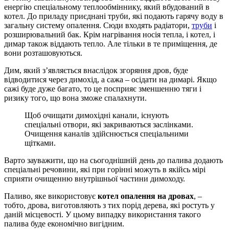
енергію спеціальному теплообміннику, який вбудований в
котел. До приладу приєднані труби, які подають гарячу воду в
загальну систему опалення. Сюди входять радіатори,
труби
і
розширювальний бак. Крім нагрівання носія тепла, і котел, і
димар також віддають тепло. Але тільки в те приміщення, де
вони розташовуються.
Дим, який з’являється внаслідок згоряння дров, буде
відводитися через димохід, а сажа – осідати на димарі. Якщо
сажі буде дуже багато, то це посприяє зменшенню тяги і
ризику того, що вона зможе спалахнути.
Щоб очищати димохідні канали, існують
спеціальні отвори, які закриваються заслінками.
Очищення каналів здійснюється спеціальними
щітками.
Варто зауважити, що на сьогоднішній день до палива додають
спеціальні речовини, які при горінні можуть в якійсь мірі
сприяти очищенню внутрішньої частини димоходу.
Паливо, яке використовує
котел опалення на дровах
, –
тобто, дрова, виготовляють з тих порід дерева, які ростуть у
даній місцевості. У цьому випадку використання такого
палива буде економічно вигідним.