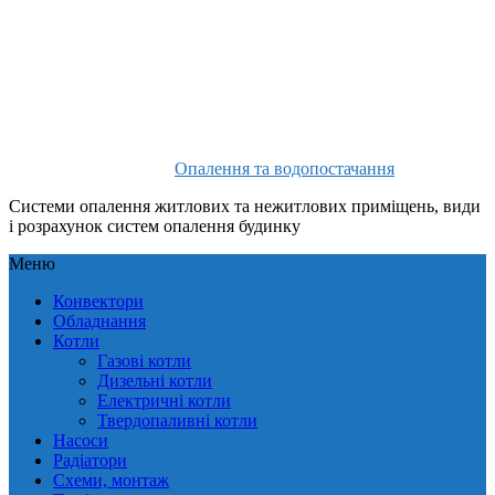
Опалення та водопостачання
Системи опалення житлових та нежитлових приміщень, види
і розрахунок систем опалення будинку
Меню
Конвектори
Обладнання
Котли
Газові котли
Дизельні котли
Електричні котли
Твердопаливні котли
Насоси
Радіатори
Схеми, монтаж