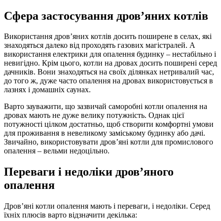
Сфера застосування дров’яних котлів
Використання дров’яних котлів досить поширене в селах, які
знаходяться далеко від проходять газових магістралей. А
використання електрики для опалення будинку – нестабільно і
невигідно. Крім цього, котли на дровах досить поширені серед
дачників. Вони знаходяться на своїх ділянках нетривалий час,
до того ж, дуже часто опалення на дровах використовується в
лазнях і домашніх саунах.
Варто зауважити, що зазвичай саморобні котли опалення на
дровах мають не дуже велику потужність. Однак цієї
потужності цілком достатньо, щоб створити комфортні умови
для проживання в невеликому заміському будинку або дачі.
Звичайно, використовувати дров’яні котли для промислового
опалення – вельми недоцільно.
Переваги і недоліки дров’яного
опалення
Дров’яні котли опалення мають і переваги, і недоліки. Серед
їхніх плюсів варто відзначити декілька: