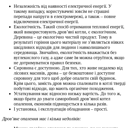
Незалежність від наявності електричної енергії. У
такому випадку, користувачеві зовсім не страшні
перепади напруги в електромережі, а також – повне
відключення електричної енергії.
Екологічність. Такий спосіб отримання теплової енергії,
який використовують дров’яні котли, є екологічним.
Деревина – це екологічно чистий продукт. Тому в
результаті горіння цього матеріалу не з’являється ніяких
шкідливих відходів для людини і навколишнього
середовища. Звичайно, екологічність вважається без
вуглекислого газу, а адже саме їм можна отруїтися, якщо
не дотримуватися правил безпеки.
Сировина є доступною. Для тих, хто живе недалеко від
лісових масивів, дрова – це безкоштовне і доступне
сировину для того щоб добре опалити свій будинок.
Крім цього, замість дров можна спалювати в котлі тверді
побутові відходи, що мають органічне походження.
Устаткування має відносно низьку вартість. До того ж,
якщо брати до уваги саморобний дров’яної котел
опалення, економія підвищується в кілька разів.
І установка, і експлуатація обладнання – прості.
Дров’яне опалення має і кілька недоліків: