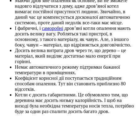
Маючи дров’яне опалення як основне, ви не зможете
надовго відлучатися з дому, адже дров’яної котел
вимагає постійної присутності людини. Звичайно, в
даний час це компенсується досконалої автоматичною
системою, проте даний недолік все-таки має місце.
І фабричні, і
саморобні
дров’яні котли опалення мають
досить велику вагу. Робляться такі пристрої, в
основному, з такого матеріалу, як чавун. Але, з іншого
боку, чавун – матеріал, що відрізняється довговічністю.
Досить велика витрата дров через те, що дерево – це
матеріал, який виділяє достатньо мало енергії при
горінні.
Немає автоматичного режиму підтримки бажаної
температури в приміщеннях.
Коефіцієнт корисної дії поступається традиційним
способам опалення. Тут він становить приблизно 80
відсотків.
Котли є досить габаритними. Це обумовлено тим, що
деревина має досить низьку калорійність. І щоб на
виході була необхідна температура носія тепла, потрібно
буде за один раз спалити досить багато дров.