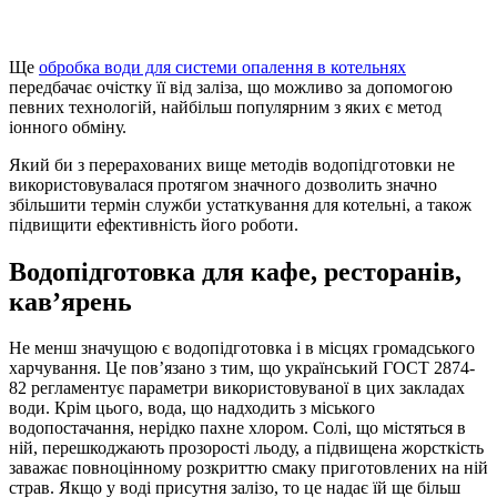
Ще
обробка води для системи опалення в котельнях
передбачає очіcтку її від заліза, що можливо за допомогою
певних технологій, найбільш популярним з яких є метод
іонного обміну.
Який би з перерахованих вище методів водопідготовки не
використовувалася протягом значного дозволить значно
збільшити термін служби устаткування для котельні, а також
підвищити ефективність його роботи.
Водопідготовка для кафе, ресторанів,
кав’ярень
Не менш значущою є водопідготовка і в місцях громадського
харчування. Це пов’язано з тим, що український ГОСТ 2874-
82 регламентує параметри використовуваної в цих закладах
води. Крім цього, вода, що надходить з міського
водопостачання, нерідко пахне хлором. Солі, що містяться в
ній, перешкоджають прозорості льоду, а підвищена жорсткість
заважає повноцінному розкриттю смаку приготовлених на ній
страв. Якщо у воді присутня залізо, то це надає їй ще більш