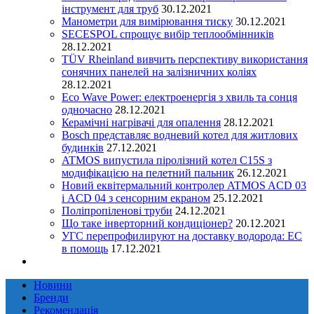
інструмент для труб
30.12.2021
Манометри для вимірювання тиску
30.12.2021
SECESPOL спрощує вибір теплообмінників
28.12.2021
TÜV Rheinland вивчить перспективу використання
сонячних панелей на залізничних коліях
28.12.2021
Eco Wave Power: електроенергія з хвиль та сонця
одночасно
28.12.2021
Керамічні нагрівачі для опалення
28.12.2021
Bosch представляє водневий котел для житлових
будинків
27.12.2021
ATMOS випустила піролізний котел C15S з
модифікацією на пелетний пальник
26.12.2021
Новий еквітермальний контролер ATMOS ACD 03
і ACD 04 з сенсорним екраном
25.12.2021
Поліпропіленові труби
24.12.2021
Що таке інверторний кондиціонер?
20.12.2021
УГС перепрофилируют на доставку водорода: EC
в помощь
17.12.2021
Новини
Бренди
Рекомендація