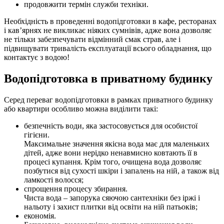
продовжити термін служби техніки.
Необхідність в проведенні водопідготовки в кафе, ресторанах
і кав’ярнях не викликає ніяких сумнівів, адже вона дозволяє
не тільки забезпечувати відмінний смак страв, але і
підвищувати тривалість експлуатації всього обладнання, що
контактує з водою!
Водопідготовка в приватному будинку
Серед переваг водопідготовки в рамках приватного будинку
або квартири особливо можна виділити такі:
безпечність води, яка застосовується для особистої
гігієни.
Максимальне значення якісна вода має для маленьких
дітей, адже вони нерідко ненавмисно ковтають її в
процесі купання. Крім того, очищена вода дозволяє
позбутися від сухості шкіри і запалень на ній, а також від
ламкості волосся;
спрощення процесу збирання.
Чиста вода – запорука сяючою сантехніки без іржі і
нальоту і захист плитки від освіти на ній патьоків;
економія.