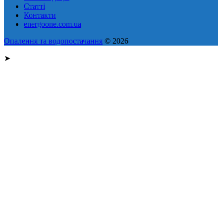
Статті
Контакти
energoone.com.ua
Опалення та водопостачання
© 2026
➤