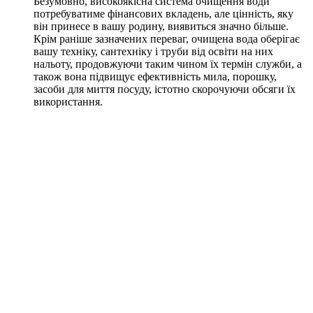
Безумовно, високоякісна система очищення води
потребуватиме фінансових вкладень, але цінність, яку
він принесе в вашу родину, виявиться значно більше.
Крім раніше зазначених переваг, очищена вода оберігає
вашу техніку, сантехніку і труби від освіти на них
нальоту, продовжуючи таким чином їх термін служби, а
також вона підвищує ефективність мила, порошку,
засоби для миття посуду, істотно скорочуючи обсяги їх
використання.