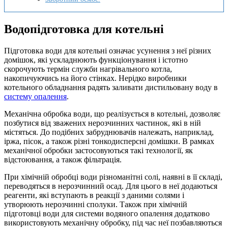
Водопідготовка для котельні
Підготовка води для котельні означає усунення з неї різних
домішок, які ускладнюють функціонування і істотно
скорочують термін служби нагрівального котла,
накопичуючись на його стінках. Нерідко виробники
котельного обладнання радять заливати дистильовану воду в
систему опалення
.
Механічна обробка води, що реалізується в котельні, дозволяє
позбутися від зважених нерозчинних частинок, які в ній
містяться. До подібних забруднювачів належать, наприклад,
іржа, пісок, а також різні тонкодисперсні домішки. В рамках
механічної обробки застосовуються такі технології, як
відстоювання, а також фільтрація.
При хімічній обробці води різноманітні солі, наявні в її складі,
переводяться в нерозчинний осад. Для цього в неї додаються
реагенти, які вступають в реакції з даними солями і
утворюють нерозчинні сполуки. Також при хімічній
підготовці води для системи водяного опалення додатково
використовують механічну обробку, під час неї позбавляються