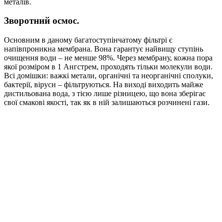
металів.
Зворотний осмос.
Основним в даному багатоступінчатому фільтрі є
напівпроникна мембрана. Вона гарантує найвищу ступінь
очищення води – не менше 98%. Через мембрану, кожна пора
якої розміром в 1 Ангстрем, проходять тільки молекули води.
Всі домішки: важкі метали, органічні та неорганічні сполуки,
бактерії, віруси – фільтруються. На виході виходить майже
дистильована вода, з тією лише різницею, що вона зберігає
свої смакові якості, так як в ній залишаються розчинені гази.