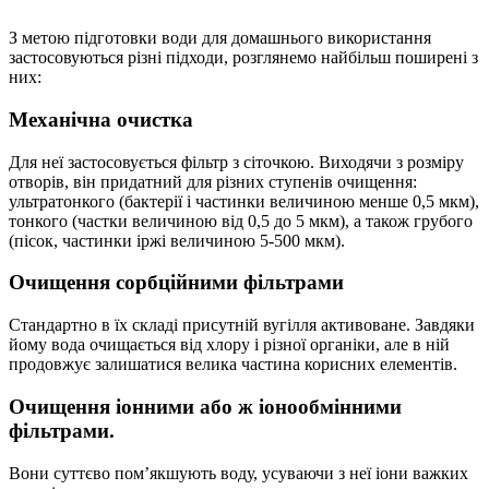
З метою підготовки води для домашнього використання
застосовуються різні підходи, розглянемо найбільш поширені з
них:
Механічна очистка
Для неї застосовується фільтр з сіточкою. Виходячи з розміру
отворів, він придатний для різних ступенів очищення:
ультратонкого (бактерії і частинки величиною менше 0,5 мкм),
тонкого (частки величиною від 0,5 до 5 мкм), а також грубого
(пісок, частинки іржі величиною 5-500 мкм).
Очищення сорбційними фільтрами
Стандартно в їх складі присутній вугілля активоване. Завдяки
йому вода очищається від хлору і різної органіки, але в ній
продовжує залишатися велика частина корисних елементів.
Очищення іонними або ж іонообмінними
фільтрами.
Вони суттєво пом’якшують воду, усуваючи з неї іони важких