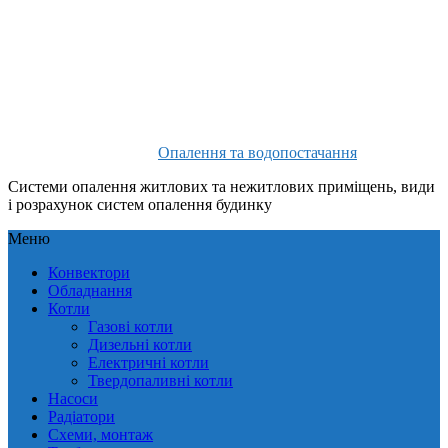
Опалення та водопостачання
Системи опалення житлових та нежитлових приміщень, види
і розрахунок систем опалення будинку
Меню
Конвектори
Обладнання
Котли
Газові котли
Дизельні котли
Електричні котли
Твердопаливні котли
Насоси
Радіатори
Схеми, монтаж