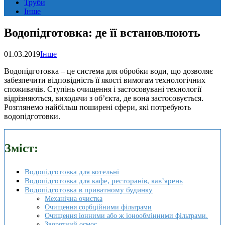
Труби
Інше
Водопідготовка: де її встановлюють
01.03.2019
Інше
Водопідготовка – це система для обробки води, що дозволяє
забезпечити відповідність її якості вимогам технологічних
споживачів.
Ступінь очищення і застосовувані технології
відрізняються, виходячи з об’єкта, де вона застосовується.
Розглянемо найбільш поширені сфери, які потребують
водопідготовки.
Зміст:
Водопідготовка для котельні
Водопідготовка для кафе, ресторанів, кав’ярень
Водопідготовка в приватному будинку
Механічна очистка
Очищення сорбційними фільтрами
Очищення іонними або ж іонообмінними фільтрами.
Зворотний осмос.