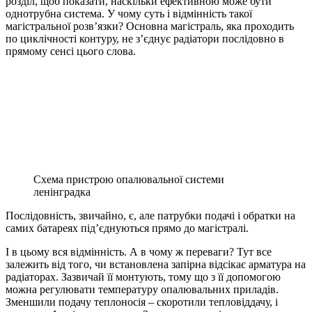
розділ, щоб показати, наскільки ефективною може бути
однотрубна система. У чому суть і відмінність такої
магістральної розв’язки? Основна магістраль, яка проходить
по циклічності контуру, не з’єднує радіатори послідовно в
прямому сенсі цього слова.
Схема пристрою опалювальної системи
ленінградка
Послідовність, звичайно, є, але патрубки подачі і обратки на
самих батареях під’єднуються прямо до магістралі.
І в цьому вся відмінність. А в чому ж переваги? Тут все
залежить від того, чи встановлена запірна відсікає арматура на
радіаторах. Зазвичай її монтують, тому що з її допомогою
можна регулювати температуру опалювальних приладів.
Зменшили подачу теплоносія – скоротили тепловіддачу, і