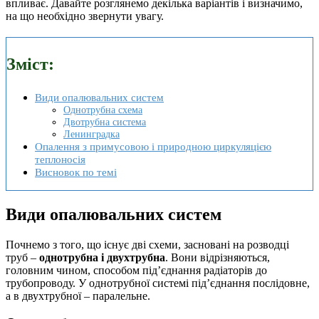
впливає. Давайте розглянемо декілька варіантів і визначимо,
на що необхідно звернути увагу.
Зміст:
Види опалювальних систем
Однотрубна схема
Двотрубна система
Ленинградка
Опалення з примусовою і природною циркуляцією
теплоносія
Висновок по темі
Види опалювальних систем
Почнемо з того, що існує дві схеми, засновані на розводці
труб –
однотрубна і двухтрубна
. Вони відрізняються,
головним чином, способом під’єднання радіаторів до
трубопроводу. У однотрубної системі під’єднання послідовне,
а в двухтрубної – паралельне.