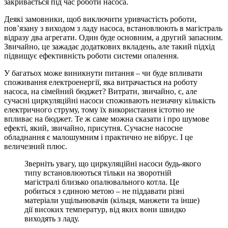
закривається під час роботи насоса.
Деякі замовники, щоб виключити уривчастість роботи,
пов’язану з виходом з ладу насоса, встановлюють в магістраль
відразу два агрегати. Один буде основним, а другий запасним.
Звичайно, це зажадає додаткових вкладень, але такий підхід
підвищує ефективність роботи системи опалення.
У багатьох може виникнути питання – чи буде впливати
споживання електроенергії, яка витрачається на роботу
насоса, на сімейний бюджет? Витрати, звичайно, є, але
сучасні циркуляційні насоси споживають незначну кількість
електричного струму, тому їх використання істотно не
впливає на бюджет. Те ж саме можна сказати і про шумове
ефекті, який, звичайно, присутня. Сучасне насосне
обладнання є малошумним і практично не вібрує. І це
величезний плюс.
Зверніть увагу, що циркуляційні насоси будь-якого
типу встановлюються тільки на зворотній
магістралі близько опалювального котла. Це
робиться з єдиною метою – не піддавати різні
матеріали ущільнювачів (кільця, манжети та інше)
дії високих температур, від яких вони швидко
виходять з ладу.