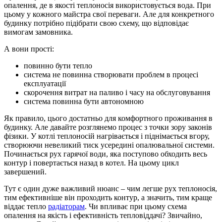
опалення, де в якості теплоносія використовується вода. При
цьому у кожного майстра свої переваги. Але для конкретного
будинку потрібно підібрати свою схему, що відповідає
вимогам замовника.
А вони прості:
повинно бути тепло
система не повинна створювати проблем в процесі
експлуатації
скорочення витрат на паливо і часу на обслуговування
система повинна бути автономною
Як правило, цього достатньо для комфортного проживання в
будинку. Але давайте розглянемо процес з точки зору законів
фізики. У котлі теплоносій нагрівається і піднімається вгору,
створюючи невеликий тиск усередині опалювальної системи.
Починається рух гарячої води, яка поступово обходить весь
контур і повертається назад в котел. На цьому цикл
завершений.
Тут є один дуже важливий нюанс – чим легше рух теплоносія,
тим ефективніше він проходить контур, а значить, тим краще
віддає тепло
радіаторам
. Чи впливає при цьому схема
опалення на якість і ефективність тепловіддачі? Звичайно,