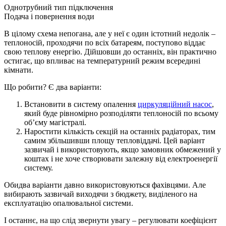
Однотрубний тип підключення
Подача і повернення води
В цілому схема непогана, але у неї є один істотний недолік –
теплоносій, проходячи по всіх батареям, поступово віддає
свою теплову енергію. Дійшовши до останніх, він практично
остигає, що впливає на температурний режим всередині
кімнати.
Що робити? Є два варіанти:
Встановити в систему опалення
циркуляційний насос
,
який буде рівномірно розподіляти теплоносій по всьому
об’єму магістралі.
Наростити кількість секцій на останніх радіаторах, тим
самим збільшивши площу тепловіддачі. Цей варіант
зазвичай і використовують, якщо замовник обмежений у
коштах і не хоче створювати залежну від електроенергії
систему.
Обидва варіанти давно використовуються фахівцями. Але
вибирають зазвичай виходячи з бюджету, виділеного на
експлуатацію опалювальної системи.
І останнє, на що слід звернути увагу – регулювати коефіцієнт