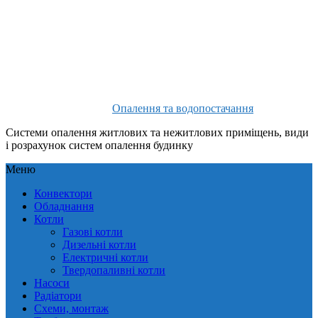
Опалення та водопостачання
Системи опалення житлових та нежитлових приміщень, види
і розрахунок систем опалення будинку
Меню
Конвектори
Обладнання
Котли
Газові котли
Дизельні котли
Електричні котли
Твердопаливні котли
Насоси
Радіатори
Схеми, монтаж