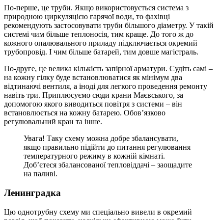
По-перше, це труби. Якщо використовується система з
природною циркуляцією гарячої води, то фахівці
рекомендують застосовувати труби більшого діаметру. У такій
системі чим більше теплоносія, тим краще. До того ж до
кожного опалювального приладу підключається окремий
трубопровід. І чим більше батарей, тим довше магістраль.
По-друге, це велика кількість запірної арматури. Судіть самі –
на кожну гілку буде встановлюватися як мінімум два
відтинаючі вентиля, а іноді для легкого проведення ремонту
навіть три. Приплюсуємо сюди крани Маєвського, за
допомогою якого виводиться повітря з системи – він
встановлюється на кожну батарею. Обов’язково
регулювальний кран та інше.
Увага! Таку схему можна добре збалансувати,
якщо правильно підійти до питання регулювання
температурного режиму в кожній кімнаті.
Доб’єтеся збалансованої тепловіддачі – заощадите
на паливі.
Ленинградка
Цю однотрубну схему ми спеціально вивели в окремий