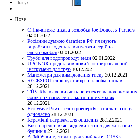
Нове
Стіна-вітряк: цікава розробка Joe Doucet x Partners
04.01.2022
Росіянин думкою багатіє: в РФ планують
виробляти водень та випускати серійно
електромобілі
03.01.2022
Труби для водопроводу: види
02.01.2022
UPONOR представив новий розширювальний
інструмент для труб
30.12.2021
Манометри для вимірювання тиску
30.12.2021
SECESPOL спрощує вибір теплообмінників
28.12.2021
TÜV Rheinland вивчить перспективу використання
сонячних панелей на залізничних коліях
28.12.2021
Eco Wave Power: електроенергія з хвиль та сонця
одночасно
28.12.2021
Керамічні нагрівачі для опалення
28.12.2021
Bosch представляє водневий котел для житлових
будинків
27.12.2021
ATMOS випустила піролізний котел C15S з