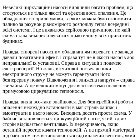
Невеликі циркуляційні насоси вирішили багато проблем, що
стосуються не тільки якості та ефективності опалення. Це
обладнання створило умови, за яких можна було економити
паливо за рахунок рівномірного розподілу тепла всередині
всієї системи. І це виявилося серйозною причиною, по якій
схема стала використовуватися практично у всіх приватних
будинках.
Правда, створені насосним обладнанням переваги не завжди
давали позитивний ефект. І справа тут не в якості насосів або
неправильної їх установці. Справа в ситуації з подачею
електроенергії. На жаль, вітчизняні постачальники
електричного струму не можуть гарантувати його
безперервну подачу. Відключення і знижена напруга – справа
звичайна. А це великий мінус для всієї системи опалення з
примусовою циркуляцією теплоносія.
Правда, вихід все-таки знайшовся. Для безперебійної роботи
опалення необхідно встановити в магістраль байпас і
вмонтувати в нього насос. Виходить досить проста схема. У
байпас встановлюється циркуляційний насос, який з двох
сторін відсікається вентилями. Їх перекривають, якщо
останній перестає качати теплоносій. А на прямий магістралі
під байпасом теж встановлюється відтинаючий вентиль, який