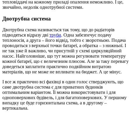
тепловіддачі на кожному приладі опалення неможливо. І це,
звичайно, недолік однотрубної системи.
Двотрубна система
Двотрубна схема називається так тому, що до радіаторів
підводяться відразу дві
труби
. Одна забезпечує подачу
теплоносія, а друга – його відвід, тобто є зворотньою. Подача
проводиться з верхньої точки батареї, а обратка – з нижньої. І
не так уже й важливо, чи присутній у схемі циркуляційний
насос. Найголовніше, що тут можна регулювати температуру
кожної батареї, що є величезним плюсом. Але за таку перевагу
доведеться заплатити практично подвійним витратою
матеріалів, що не може не впливати на бюджет. А це мінус.
І все ж практично всі фахівці в один голос стверджують, що
саме двотрубна система є для приватних будинків
оптимальним варіантом. Її можна використовувати і для
одноповерхових будівель, і для багатоповерхових. У першому
випадку це буде горизонтальна схема, а в другому –
вертикальна.