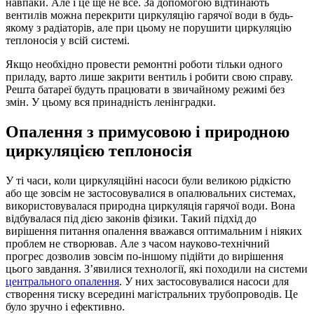
навпаки. Але і це ще не все. За допомогою відтинають
вентилів можна перекрити циркуляцію гарячої води в будь-
якому з радіаторів, але при цьому не порушити циркуляцію
теплоносія у всій системі.
Якщо необхідно провести ремонтні роботи тільки одного
приладу, варто лише закрити вентиль і робити свою справу.
Решта батареї будуть працювати в звичайному режимі без
змін. У цьому вся принадність ленінградки.
Опалення з примусовою і природною
циркуляцією теплоносія
У ті часи, коли циркуляційні насоси були великою рідкістю
або ще зовсім не застосовувалися в опалювальних системах,
використовувалася природна циркуляція гарячої води. Вона
відбувалася під дією законів фізики. Такий підхід до
вирішення питання опалення вважався оптимальним і ніяких
проблем не створював. Але з часом науково-технічний
прогрес дозволив зовсім по-іншому підійти до вирішення
цього завдання. З’явилися технології, які походили на системи
центрального опалення
. У них застосовувалися насоси для
створення тиску всередині магістральних трубопроводів. Це
було зручно і ефективно.