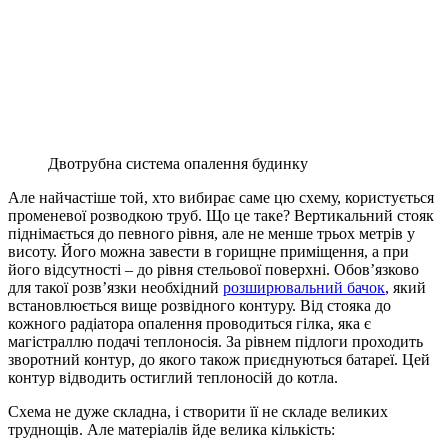
Двотрубна система опалення будинку
Але найчастіше той, хто вибирає саме цю схему, користується
променевої розводкою труб. Що це таке? Вертикальний стояк
піднімається до певного рівня, але не менше трьох метрів у
висоту. Його можна завести в горищне приміщення, а при
його відсутності – до рівня стельової поверхні. Обов’язково
для такої розв’язки необхідний
розширювальний бачок
, який
встановлюється вище розвідного контуру. Від стояка до
кожного радіатора опалення проводиться гілка, яка є
магістраллю подачі теплоносія. За рівнем підлоги проходить
зворотний контур, до якого також приєднуються батареї. Цей
контур відводить остиглий теплоносій до котла.
Схема не дуже складна, і створити її не складе великих
труднощів. Але матеріалів йде велика кількість: