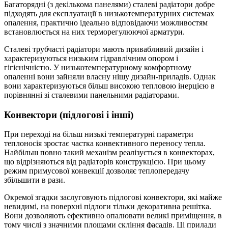
Багаторядні (з декількома панелями) сталеві радіатори добре
підходять для експлуатації в низькотемпературних системах
опалення, практично ідеально відповідаючи можливостям
встановлюється на них терморегулюючої арматури.
Сталеві трубчасті радіатори мають привабливий дизайн і
характеризуються низьким гідравлічним опором і
гігієнічністю. У низькотемпературному комфортному
опаленні вони зайняли власну нішу дизайн-приладів. Однак
вони характеризуються більш високою тепловою інерцією в
порівнянні зі сталевими панельними радіаторами.
Конвектори (підлогові і інші)
При переході на більш низькі температурні параметри
теплоносія зростає частка конвективного переносу тепла.
Найбільш повно такий механізм реалізується в конвекторах,
що відрізняються від радіаторів конструкцією. При цьому
режим примусової конвекції дозволяє теплопередачу
збільшити в рази.
Окремої згадки заслуговують підлогові конвектори, які майже
невидимі, на поверхні підлоги тільки декоративна решітка.
Вони дозволяють ефективно опалювати великі приміщення, в
тому числі з значними площами скління фасадів. Ці прилади