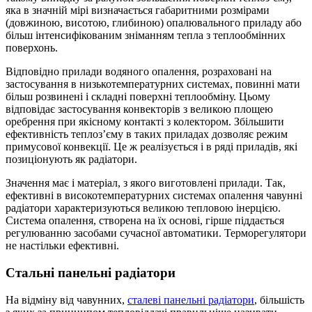
яка в значній мірі визначається габаритними розмірами
(довжиною, висотою, глибиною) опалювального приладу або
більш інтенсифікованим зніманням тепла з теплообмінних
поверхонь.
Відповідно прилади водяного опалення, розраховані на
застосування в низькотемпературних системах, повинні мати
більш розвинені і складні поверхні теплообміну. Цьому
відповідає застосування конвекторів з великою площею
оребрення при якісному контакті з колектором. Збільшити
ефективність теплоз’єму в таких приладах дозволяє режим
примусової конвекції. Це ж реалізується і в ряді приладів, які
позиціонують як радіатори.
Значення має і матеріал, з якого виготовлені прилади. Так,
ефективні в високотемпературних системах опалення чавунні
радіатори характеризуються великою тепловою інерцією.
Система опалення, створена на їх основі, гірше піддається
регулюванню засобами сучасної автоматики. Терморегулятори
не настільки ефективні.
Стальні панельні радіатори
На відміну від чавунних,
сталеві панельні радіатори
, більшість