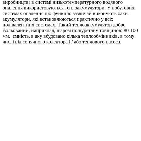
виробництв) в системі низькотемпературного водяного
опалення використовуються теплоакумулятори. У побутових
системах опалення цю функцію зазвичай виконують баки-
акумулятори, які встановлюються практично у всіх
полівалентних системах. Такий теплоаккумулятор добре
ізольований, наприклад, шаром поліуретану товщиною 80-100
мм. ємність, в яку вбудовано кілька теплообмінників, в тому
числі від сонячного колектора і / або теплового насоса.