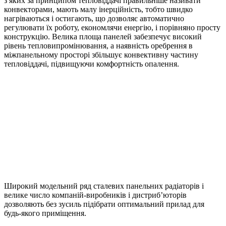
з яких за принципом тепловіддачі правильніше називати
конвекторами, мають малу інерційність, тобто швидко
нагріваються і остигають, що дозволяє автоматично
регулювати їх роботу, економлячи енергію, і порівняно просту
конструкцію. Велика площа панелей забезпечує високий
рівень тепловипромінювання, а наявність оребрення в
міжпанельному просторі збільшує конвективну частину
тепловіддачі, підвищуючи комфортність опалення.
Широкий модельний ряд сталевих панельних радіаторів і
велике число компаній-виробників і дистриб’юторів
дозволяють без зусиль підібрати оптимальний прилад для
будь-якого приміщення.