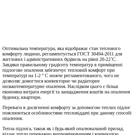
Оптимальна температура, яка відображає стан теплового
комфорту людини, регламентується ГОСТ 30494-2011 для
житлових і адміністративних будівель на рівні 20-22˚С.
Завдяки правильному градієнту температур в приміщенні
підлогове опалення забезпечує тепловий комфорт при
температурі на 1-2 ° С нижче регламентованого, чого не
дозволяє домогтися конвекторне чи радіаторне
низькотемпературне опалення. Наслідком цього є більш
економна витрата енергії та заощадження коштів на опалення
будинку, квартири.
Переваги в досягненні комфорту за допомогою теплих підлог
пояснюються особливостями тепловіддачі при даному способі
опалення.
Тепла підлога, також як і будь-який опалювальний прилад,
віддає тепло переважно випромінюванням і конвекцією.