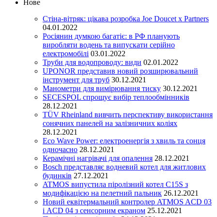
Нове
Стіна-вітряк: цікава розробка Joe Doucet x Partners
04.01.2022
Росіянин думкою багатіє: в РФ планують
виробляти водень та випускати серійно
електромобілі
03.01.2022
Труби для водопроводу: види
02.01.2022
UPONOR представив новий розширювальний
інструмент для труб
30.12.2021
Манометри для вимірювання тиску
30.12.2021
SECESPOL спрощує вибір теплообмінників
28.12.2021
TÜV Rheinland вивчить перспективу використання
сонячних панелей на залізничних коліях
28.12.2021
Eco Wave Power: електроенергія з хвиль та сонця
одночасно
28.12.2021
Керамічні нагрівачі для опалення
28.12.2021
Bosch представляє водневий котел для житлових
будинків
27.12.2021
ATMOS випустила піролізний котел C15S з
модифікацією на пелетний пальник
26.12.2021
Новий еквітермальний контролер ATMOS ACD 03
і ACD 04 з сенсорним екраном
25.12.2021