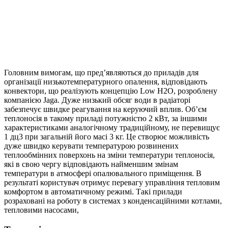
Головним вимогам, що пред’являються до приладів для
організації низькотемпературного опалення, відповідають
конвектори, що реалізують концепцію Low H2O, розроблену
компанією Jaga. Дуже низький обсяг води в радіаторі
забезпечує швидке реагування на керуючий вплив. Об’єм
теплоносія в такому приладі потужністю 2 кВт, за іншими
характеристиками аналогічному традиційному, не перевищує
1 дц3 при загальній його масі 3 кг. Це створює можливість
дуже швидко керувати температурою розвинених
теплообмінних поверхонь на зміни температури теплоносія,
які в свою чергу відповідають найменшим змінам
температури в атмосфері опалювального приміщення. В
результаті користувач отримує перевагу управління тепловим
комфортом в автоматичному режимі. Такі прилади
розраховані на роботу в системах з конденсаційними котлами,
тепловими насосами,