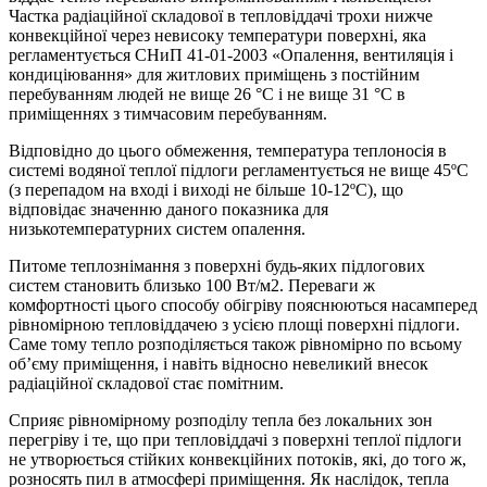
Частка радіаційної складової в тепловіддачі трохи нижче
конвекційної через невисоку температури поверхні, яка
регламентується СНиП 41-01-2003 «Опалення, вентиляція і
кондиціювання» для житлових приміщень з постійним
перебуванням людей не вище 26 °С і не вище 31 °С в
приміщеннях з тимчасовим перебуванням.
Відповідно до цього обмеження, температура теплоносія в
системі водяної теплої підлоги регламентується не вище 45ºC
(з перепадом на вході і виході не більше 10-12ºC), що
відповідає значенню даного показника для
низькотемпературних систем опалення.
Питоме теплознімання з поверхні будь-яких підлогових
систем становить близько 100 Вт/м2. Переваги ж
комфортності цього способу обігріву пояснюються насамперед
рівномірною тепловіддачею з усією площі поверхні підлоги.
Саме тому тепло розподіляється також рівномірно по всьому
об’єму приміщення, і навіть відносно невеликий внесок
радіаційної складової стає помітним.
Сприяє рівномірному розподілу тепла без локальних зон
перегріву і те, що при тепловіддачі з поверхні теплої підлоги
не утворюється стійких конвекційних потоків, які, до того ж,
розносять пил в атмосфері приміщення. Як наслідок, тепла