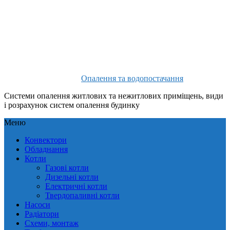
Опалення та водопостачання
Системи опалення житлових та нежитлових приміщень, види
і розрахунок систем опалення будинку
Меню
Конвектори
Обладнання
Котли
Газові котли
Дизельні котли
Електричні котли
Твердопаливні котли
Насоси
Радіатори
Схеми, монтаж