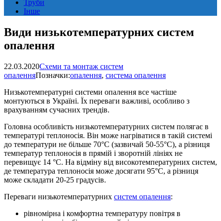
Труби
Інше
Види низькотемпературних систем
опалення
22.03.2020
Схеми та монтаж систем
опалення
Позначки:
опалення
,
система опалення
Низькотемпературні системи опалення все частіше
монтуються в Україні. Їх переваги важливі, особливо з
врахуванням сучасних трендів.
Головна особливість низькотемпературних систем полягає в
температурі теплоносія. Він може нагріватися в такій системі
до температури не більше 70°С (зазвичай 50-55°С), а різниця
температур теплоносія в прямій і зворотній лініях не
перевищує 14 °С. На відміну від високотемпературних систем,
де температура теплоносія може досягати 95°С, а різниця
може складати 20-25 градусів.
Переваги низькотемпературних
систем опалення
:
рівномірна і комфортна температуру повітря в