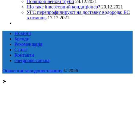
Поліпропіленові труби
24.12.2021
Що таке інверторний кондиціонер?
20.12.2021
УГС перепрофилируют на доставку водорода: EC
в помощь
17.12.2021
Новини
Бренди
Рекомендація
Статті
Контакти
energoone.com.ua
Опалення та водопостачання
© 2026
➤