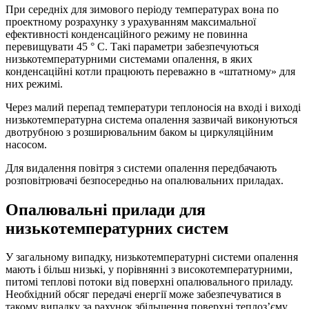
При середніх для зимового періоду температурах вона по
проектному розрахунку з урахуванням максимальної
ефективності конденсаційного режиму не повинна
перевищувати 45 ° С. Такі параметри забезпечуються
низькотемпературними системами опалення, в яких
конденсаційні котли працюють переважно в «штатному» для
них режимі.
Через малий перепад температури теплоносія на вході і виході
низькотемпературна система опалення зазвичай виконуються
двотрубною з розширювальним баком ы циркуляційним
насосом.
Для видалення повітря з системи опалення передбачають
розповітрювачі безпосередньо на опалювальних приладах.
Опалювальні прилади для
низькотемпературних систем
У загальному випадку, низькотемпературні системи опалення
мають і більш низькі, у порівнянні з високотемпературними,
питомі теплові потоки від поверхні опалювального приладу.
Необхідний обсяг передачі енергії може забезпечуватися в
такому випадку за рахунок збільшення поверхні теплоз’єму,