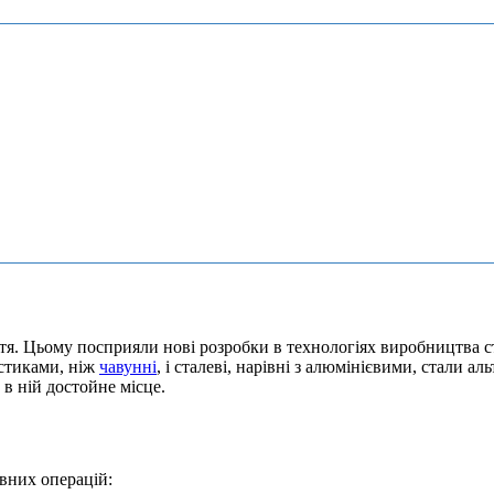
іття. Цьому посприяли нові розробки в технологіях виробництва
истиками, ніж
чавунні
, і сталеві, нарівні з алюмінієвими, стали а
в ній достойне місце.
вних операцій: