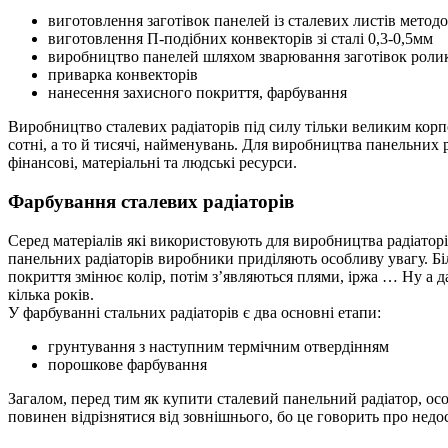
виготовлення заготівок панелей із сталевих листів мето
виготовлення П-подібних конвекторів зі сталі 0,3-0,5мм
виробництво панелей шляхом зварювання заготівок роли
приварка конвекторів
нанесення захисного покриття, фарбування
Виробництво сталевих радіаторів під силу тільки великим к
сотні, а то й тисячі, найменувань. Для виробництва панельних ра
фінансові, матеріальні та людські ресурси.
Фарбування сталевих радіаторів
Серед матеріалів які використовують для виробництва радіаторі
панельних радіаторів виробники приділяють особливу увагу. Б
покриття змінює колір, потім з’являються плями, іржа … Ну а да
кілька років.
У фарбуванні стальних радіаторів є два основні етапи:
грунтування з наступним термічним отвердінням
порошкове фарбування
Загалом, перед тим як купити сталевий панельний радіатор, ос
повинен відрізнятися від зовнішнього, бо це говорить про недо