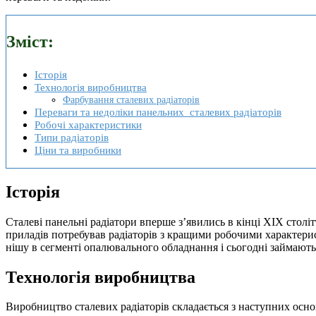
Зміст:
Історія
Технологія виробництва
Фарбування сталевих радіаторів
Переваги та недоліки панельних сталевих радіаторів
Робочі характеристики
Типи радіаторів
Ціни та виробники
Історія
Сталеві панельні радіатори вперше з’явились в кінці XIX стол
приладів потребував радіаторів з кращими робочими характер
нішу в сегменті опалювального обладнання і сьогодні займають 
Технологія виробництва
Виробництво сталевих радіаторів складається з наступних осно