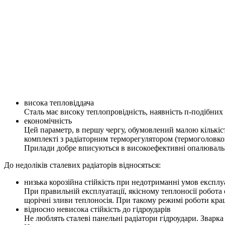
висока тепловіддача
Сталь має високу теплопровідність, наявність п-подібних
економічність
Цей параметр, в першу чергу, обумовлений малою кількіст
комплекті з радіаторним терморегулятором (термоголовко
Прилади добре вписуються в високоефективні опалювальн
До недоліків сталевих радіаторів відносяться:
низька корозійна стійкість при недотриманні умов експлу
При правильній експлуатації, якісному теплоносії робота 
щорічні зливи теплоносія. При такому режимі роботи кра
відносно невисока стійкість до гідроударів
Не люблять сталеві панельні радіатори гідроудари. Зварка