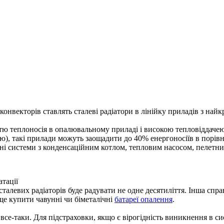
 конвекторів ставлять сталеві радіатори в лінійку приладів з н
ю теплоносія в опалювальному приладі і високою тепловіддачею.
ю), такі прилади можуть заощадити до 40% енергоносіїв в порів
і системи з конденсаційним котлом, тепловим насосом, пелетни
атації
сталевих радіаторів буде радувати не одне десятиліття. Інша спр
ще купити чавунні чи біметалічні
батареї опалення
.
 все-таки. Для підстраховки, якщо є вірогідність виникнення в си