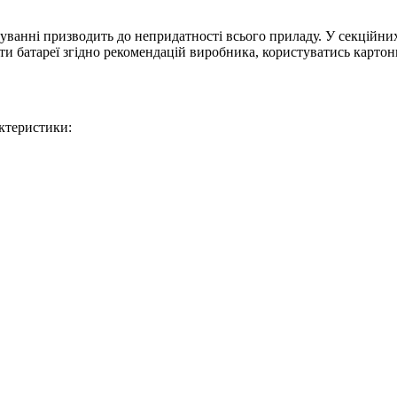
уванні призводить до непридатності всього приладу. У секційних
и батареї згідно рекомендацій виробника, користуватись карто
актеристики: