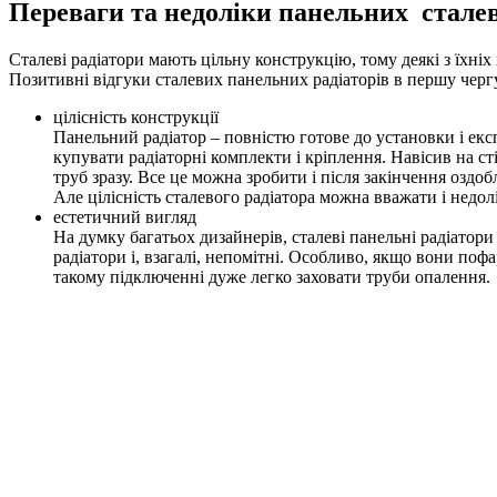
Переваги та недоліки панельних сталев
Сталеві радіатори мають цільну конструкцію, тому деякі з їхніх 
Позитивні відгуки сталевих панельних радіаторів в першу чер
цілісність конструкції
Панельний радіатор – повністю готове до установки і екс
купувати радіаторні комплекти і кріплення. Навісив на с
труб зразу. Все це можна зробити і після закінчення оздо
Але цілісність сталевого радіатора можна вважати і недо
естетичний вигляд
На думку багатьох дизайнерів, сталеві панельні радіатор
радіатори і, взагалі, непомітні. Особливо, якщо вони по
такому підключенні дуже легко заховати труби опалення.