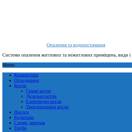
Опалення та водопостачання
Системи опалення житлових та нежитлових приміщень, види і 
Меню
Конвектори
Обладнання
Котли
Газові котли
Дизельні котли
Електричні котли
Твердопаливні котли
Насоси
Радіатори
Схеми, монтаж
Труби