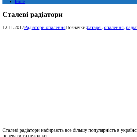
Інше
Сталеві радіатори
12.11.2017
Радіатори опалення
Позначки:
батареї
,
опалення
,
раді
Сталеві радіатори набирають все більшу популярність в українс
переваги та недоліки.