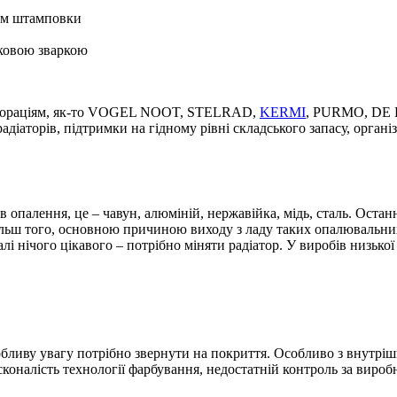
дом штамповки
ковою зваркою
орпораціям, як-то VOGEL NOOT, STELRAD,
KERMI
, PURMO, DE 
діаторів, підтримки на гідному рівні складського запасу, організ
в опалення, це – чавун, алюміній, нержавійка, мідь, сталь. Оста
ільш того, основною причиною виходу з ладу таких опалювальних
лі нічого цікавого – потрібно міняти радіатор. У виробів низько
обливу увагу потрібно звернути на покриття. Особливо з внутрі
сконалість технології фарбування, недостатній контроль за виро