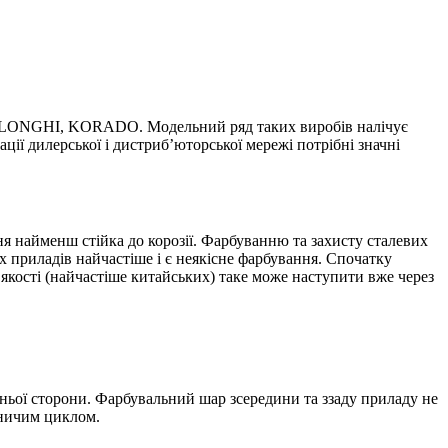
LONGHI, KORADO. Модельний ряд таких виробів налічує
ації дилерської і дистриб’юторської мережі потрібні значні
ння найменш стійка до корозії. Фарбуванню та захисту сталевих
 приладів найчастіше і є неякісне фарбування. Спочатку
ї якості (найчастіше китайських) таке може наступити вже через
шньої сторони. Фарбувальний шар зсередини та ззаду приладу не
бничим циклом.