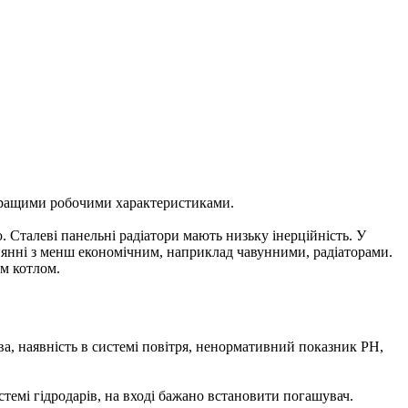
айкращими робочими характеристиками.
 Сталеві панельні радіатори мають низьку інерційність. У
нянні з менш економічним, наприклад чавунними, радіаторами.
м котлом.
ава, наявність в системі повітря, ненормативний показник PH,
стемі гідродарів, на вході бажано встановити погашувач.