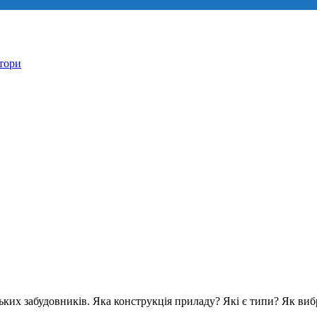
атори
ьких забудовників. Яка конструкція приладу? Які є типи? Як виб