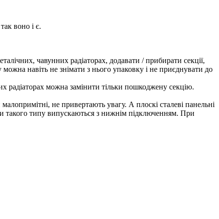
так воно і є.
еталічних, чавунних радіаторах, додавати / прибирати секції,
 можна навіть не знімати з нього упаковку і не приєднувати до
йних радіаторах можна замінити тільки пошкоджену секцію.
малопримітні, не привертають увагу. А плоскі сталеві панельні
ади такого типу випускаються з нижнім підключенням. При