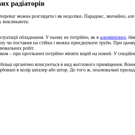
их радіаторів
переваг можна розглядати і як недоліки. Парадокс, звичайно, але 
гу викликають:
плуатації обладнання. У ньому не потрібно, як в
алюмінієвих,
бім
тіну чи поставив на стійки і можна приєднувати труби. При цьому
блювальних робіт.
ліком – при протіканні потрібно міняти виріб на новий. У секці
и більш органічно вписуються в вид житлового приміщення. Вони 
фарбовані в колір шпалер або штор. До того ж, опалювальні прил