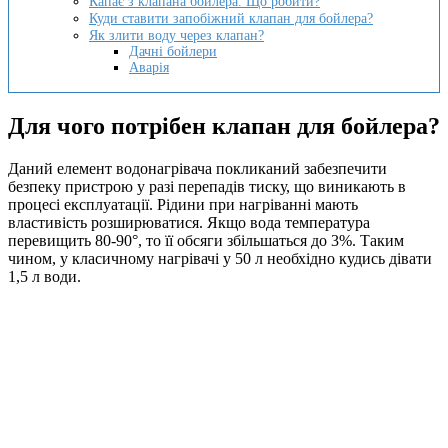
Капає з клапана бойлера. Що робити?
Куди ставити запобіжний клапан для бойлера?
Як злити воду через клапан?
Дачні бойлери
Аварія
Для чого потрібен клапан для бойлера?
Даний елемент водонагрівача покликаний забезпечити
безпеку пристрою у разі перепадів тиску, що виникають в
процесі експлуатації. Рідини при нагріванні мають
властивість розширюватися. Якщо вода температура
перевищить 80-90°, то її обсяги збільшаться до 3%. Таким
чином, у класичному нагрівачі у 50 л необхідно кудись дівати
1,5 л води.