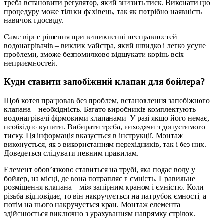
треба встановити регулятор, який знизить тиск. Виконати цю
процедуру може тільки фахівець, так як потрібно наявність
навичок і досвіду.
Саме вірне рішення при виникненні несправностей
водонагрівачів – виклик майстра, який швидко і легко усуне
проблеми, зможе безпомилково відшукати корінь всіх
неприємностей.
Куди ставити запобіжний клапан для бойлера?
Щоб котел працював без проблем, встановлення запобіжного
клапана – необхідність. Багато виробників комплектують
водонагрівачі фірмовими клапанами. У разі якщо його немає,
необхідно купити. Вибирати треба, виходячи з допустимого
тиску. Ця інформація вказується в інструкції. Монтаж
виконується, як з використанням перехідників, так і без них.
Доведеться слідувати певним правилам.
Елемент обов’язково ставиться на трубі, яка подає воду у
бойлер, на місці, де вона потрапляє в ємність. Правильне
розміщення клапана – між запірним краном і ємністю. Коли
різьба відповідає, то він накручується на патрубок ємності, а
потім на нього накручується кран. Монтаж елемента
здійснюється виключно з урахуванням напрямку стрілок.