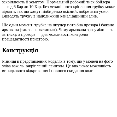
закріплюють її хомутом. Нормальний робочий тиск бойлера
— від 6 Бар до 10 Бар. Без механічного кріплення трубку може
зірвати, так що хомут підбираємо якісний, добре затягуємо.
Виводять трубку в найближчий каналізаційний злив.
Ще один момент: трубка на штуцер потрібна прозора і бажано
армована (так звана «ялинка»). Чому армована зрозуміло — з-
за тиску, а прозора — для можливості контролю
працездатності пристрою.
Конструкція
Різниця в представлених моделях в тому, що у моделі на фото
зліва важіль, закріплений гвинтом. Це виключає можливість
випадкового відкривання і повного скидання води.