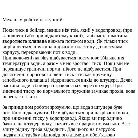
Механізм роботи наступний:
Поки тиск в бойлері менше ніж той, який у водопроводі (при
заповненні або при відкритому крані), тарілчаста пластина
зворотного клапана
віджата потоком води. Як тільки тиск
вирівнюється, пружина підтискає пластину до виступам
корпусу, перекриваючи потік води.
При включені нагріву відбувається поступове збільшення
температури води, а разом з нею зростає і тиск. Поки він не
перевищує граничні норми, нічого не відбувається. При
досягненні порогового рівня тиск стискає пружину
запобіжного клапана і відкривається вихід до штуцера. Деяка
частина води з бойлера стравлюється через штуцер. При
зниженні тиску до нормального пружина замикає прохід, вода
перестає стікати.
За принципом роботи зрозуміло, що вода з штуцера буде
постійно підкапувати. Це відбувається при нагріванні води,
при зниженні тиску у водопроводі. Якщо ви періодично
бачите на штуцері воду, значить все працює нормально. Але
злиту рідину треба відводити. Для цього на патрубок
надягають трубку відповідного діаметру, обов’язково