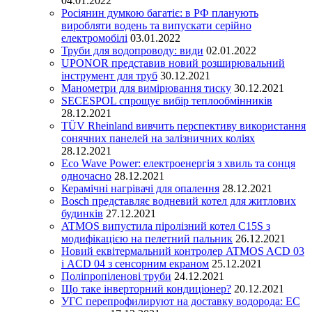
04.01.2022
Росіянин думкою багатіє: в РФ планують
виробляти водень та випускати серійно
електромобілі
03.01.2022
Труби для водопроводу: види
02.01.2022
UPONOR представив новий розширювальний
інструмент для труб
30.12.2021
Манометри для вимірювання тиску
30.12.2021
SECESPOL спрощує вибір теплообмінників
28.12.2021
TÜV Rheinland вивчить перспективу використання
сонячних панелей на залізничних коліях
28.12.2021
Eco Wave Power: електроенергія з хвиль та сонця
одночасно
28.12.2021
Керамічні нагрівачі для опалення
28.12.2021
Bosch представляє водневий котел для житлових
будинків
27.12.2021
ATMOS випустила піролізний котел C15S з
модифікацією на пелетний пальник
26.12.2021
Новий еквітермальний контролер ATMOS ACD 03
і ACD 04 з сенсорним екраном
25.12.2021
Поліпропіленові труби
24.12.2021
Що таке інверторний кондиціонер?
20.12.2021
УГС перепрофилируют на доставку водорода: EC