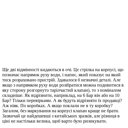
Ще дві відмінності кидаються в очі. Це стрілка на корпусі, що
позначає напрямок руху води, і напис, який показує на який
тиск розраховано пристрій. Здавалося б незначні деталі. Але
якщо з напрямком руху води розібратися можна подивитися в
яку сторону розгорнуто тарілчастий клапан), то з номіналом
складніше. Як відрізнити, наприклад, на 6 Бар він або на 10
Бар? Тільки перевірками. А як будуть відрізняти їх продавці?
Аж ніяк. По коробках. А якщо поклали не в ту коробку?
Загалом, без маркування на корпусі клапан краще не брати.
Зазвичай це найдешевші з китайських зразків, але різниця в
ціні не настільки велика, щоб варто було ризикувати.