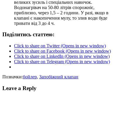
великих зусиль і спеціальних навичок.
Водонагрівач на 50-80 літрів спорожніє,
приблизно, через 1,5 – 2 години. У разі, якщо в
клапані є накопичення мулу, то злив води буде
тривати від 3 до 4 ч.
Поділитись статтею:
Click to share on Twitter (Opens in new window)
Click to share on Facebook (Opens in new window)
Click to share on LinkedIn (Opens in new window)
Click to share on Telegram (Opens in new window)
Позначки:
бойлер
,
Запобіжний клапан
Leave a Reply