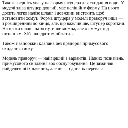
Також зверніть увагу на форму штуцера для скидання води. У
моделі зліва штуцер довгий, має нелінійну форму. На нього
досить легко налізе шланг і довжини вистачить щоб
встановити хомут. Форма штуцера у моделі праворуч інша —
з розширенням до кінця, але, що важливіше, штуцер короткий.
На нього шланг натягнути ще можна, але от хомут під
питанням. Хіба що дротом обжати…
Також є запобіжні клапана без прапорця примусового
скидання тиску
Модель праворуч — найгірший з варіантів. Ніяких позначень,
примусового скидання або обслуговування. Це зазвичай
найдешевші їх наявних, але це — єдина їх перевага.