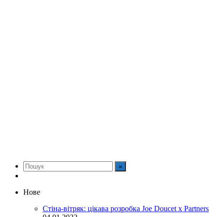
Нове
Стіна-вітряк: цікава розробка Joe Doucet x Partners