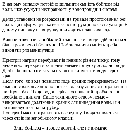
В даному випадку потрібно звільнити ємність бойлера від
води, щоб усунути несправності у водопровідній системі.
Деякі установки не розраховані на тривале простоювання без
води. Ця інформація вказується в інструкції по експлуатації. В
даному випадку на виручку приходить пляшкова вода.
Використовуючи запобіжний клапан, злив води здійснюється
більш розмірено і безпечно. Щоб звільнити ємність треба
виконати ряд маніпуляцій.
Пристрій нагріву перебуває під певним рівнем тиску, тому
необхідно перекрити запірний елемент впуску холодної води.
Далі слід постаратися максимально випустити воду через
кран.
Після того, як вода повністю піде, краник перекривається. На
клапані є важіль. Злив почнеться відразу ж після потрапляння
повітря в бак. Якщо водонагрівач оснащений пробкою – її
необхідно вийняти. Якщо технічного отвору немає –
відкривається додатковий краник для виведення води. Він
розташовується на патрубку.
Повітряні маси потрапляють всередину, і вода зливається
через отвір на запобіжному клапані.
Злив бойлера – процес довгий, але не вимагає