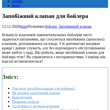
Труби
Інше
Запобіжний клапан для бойлера
12.12.2020
Інше
Позначки:
бойлер
,
Запобіжний клапан
Більшість власників накопичувальних бойлерів часто
задаються питаннями, що стосуються запобіжних (захисних)
клапанів, розташованих на вході. З їх допомогою нагрівач
краще і довше служить, але без відповідного обслуговування
може вийти з ладу. Що робити, якщо запобіжний клапан для
бойлера тече? Як справлятися з несправностями. І навіщо він
взагалі встановлюється?
Зміст:
Для чого потрібен клапан для бойлера?
Як працює запобіжний клапан
Конструкція
Принцип роботи
Особливості функціонування