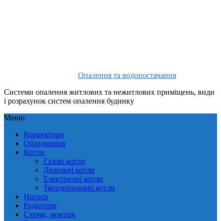
Опалення та водопостачання
Системи опалення житлових та нежитлових приміщень, види
і розрахунок систем опалення будинку
Меню
Конвектори
Обладнання
Котли
Газові котли
Дизельні котли
Електричні котли
Твердопаливні котли
Насоси
Радіатори
Схеми, монтаж