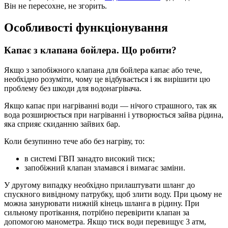
Він не пересохне, не згорить.
Особливості функціонування
Капає з клапана бойлера. Що робити?
Якщо з запобіжного клапана для бойлера капає або тече,
необхідно розуміти, чому це відбувається і як вирішити цю
проблему без шкоди для водонагрівача.
Якщо капає при нагріванні води — нічого страшного, так як
вода розширюється при нагріванні і утворюється зайва рідина,
яка сприяє скиданню зайвих бар.
Коли безупинно тече або без нагріву, то:
в системі ГВП занадто високий тиск;
запобіжний клапан зламався і вимагає заміни.
У другому випадку необхідно прилаштувати шланг до
спускного вивідному патрубку, щоб злити воду. При цьому не
можна занурювати нижній кінець шланга в рідину. При
сильному протікання, потрібно перевірити клапан за
допомогою манометра. Якщо тиск води перевищує 3 атм,