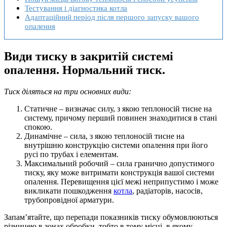
Тестування і діагностика котла
Адаптаційний період після першого запуску вашого
опалення
Види тиску в закритій системі
опалення. Нормальний тиск.
Тиск діляться на три основних види:
Статичне – визначає силу, з якою теплоносій тисне на
систему, причому перший повинен знаходитися в стані
спокою.
Динамічне – сила, з якою теплоносій тисне на
внутрішню конструкцію системи опалення при його
русі по трубах і елементам.
Максимальний робочий – сила гранично допустимого
тиску, яку може витримати конструкція вашої системи
опалення. Перевищення цієї межі неприпустимо і може
викликати пошкодження
котла
, радіаторів, насосів,
трубопровідної арматури.
Запам’ятайте, що перепади показників тиску обумовлюються
різницею в зонах обробки, тобто в тому місці, в якому