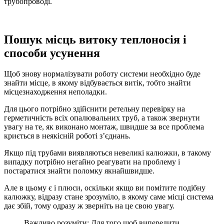
трубопроводі.
Пошук місць витоку теплоносія і
способи усунення
Щоб знову нормалізувати роботу системи необхідно буде
знайти місце, в якому відбувається витік, тобто знайти
місцезнаходження неполадки.
Для цього потрібно здійснити ретельну перевірку на
герметичність всіх опалювальних труб, а також звернути
увагу на те, як виконано монтаж, швидше за все проблема
криється в неякісній роботі з’єднань.
Якщо під трубами виявляються невеликі калюжки, в такому
випадку потрібно негайно реагувати на проблему і
постаратися знайти поломку якнайшвидше.
Але в цьому є і плюси, оскільки якщо ви помітите подібну
калюжку, відразу стане зрозуміло, в якому саме місці система
дає збій, тому одразу ж зверніть на це свою увагу.
Важливо розуміти: Для того щоб випередити