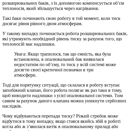
розширювальних баків, з їх допомогою компенсується об’єм
теплоносія, який збільшується через нагрівання.
Такі баки починають свою роботу в той момент, коли тиск
досягає рівня рівного двом атмосферам.
У такому випадку починається робота розширювальних баків,
які утримують необхідний рівень тиску за рахунок того, що
теплоносій має надлишки.
Увага: Якщо трапилося, так що ємність, яка була
встановлена, в опалювальний бак виявилася
недостатнім по об’єму, то тиск у всій системі може
досягти своєї критичної позначки в три
атмосфери.
Тоді для порятунку ситуації, що склалася в роботу вступає
запобіжний клапан, його робота полягає як раз таки в тому,
щоб виводити надлишки з усієї опалювальної системи. Тим
самим за рахунок даного клапана можна уникнути серйозних
наслідків.
Чому відбуваються перепади тиску? Різкий стрибок може
відбутися в тому випадку, якщо стався якийсь збій в роботі
котла або ж з’явилася витік в опалювальному приладі або