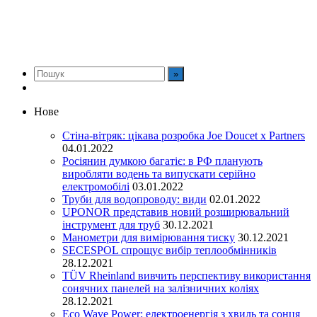
Нове
Стіна-вітряк: цікава розробка Joe Doucet x Partners
04.01.2022
Росіянин думкою багатіє: в РФ планують
виробляти водень та випускати серійно
електромобілі
03.01.2022
Труби для водопроводу: види
02.01.2022
UPONOR представив новий розширювальний
інструмент для труб
30.12.2021
Манометри для вимірювання тиску
30.12.2021
SECESPOL спрощує вибір теплообмінників
28.12.2021
TÜV Rheinland вивчить перспективу використання
сонячних панелей на залізничних коліях
28.12.2021
Eco Wave Power: електроенергія з хвиль та сонця