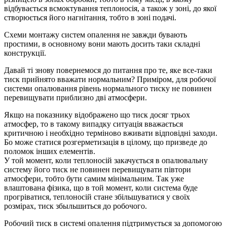
відбувається всмоктування теплоносія, а також у зоні, до якої
створюється його нагнітання, тобто в зоні подачі.
Схеми монтажу систем опалення не завжди бувають
простими, в основному вони мають досить таки складні
конструкції.
Давай ті знову повернемося до питання про те, яке все-таки
тиск прийнято вважати нормальним? Приміром, для робочої
системи опалювання рівень нормального тиску не повинен
перевищувати приблизно дві атмосфери.
Якщо на показнику відображено що тиск досяг трьох
атмосфер, то в такому випадку ситуація вважається
критичною і необхідно терміново вживати відповідні заходи.
Бо може статися розгерметизація в цілому, що призведе до
поломок інших елементів.
У той момент, коли теплоносій закачується в опалювальну
систему його тиск не повинен перевищувати півтори
атмосфери, тобто бути самим мінімальним. Так уже
влаштована фізика, що в той момент, коли система буде
прогріватися, теплоносій стане збільшуватися у своїх
розмірах, тиск збыльшиться до робочого.
Робочий тиск в системі опалення підтримується за допомогою