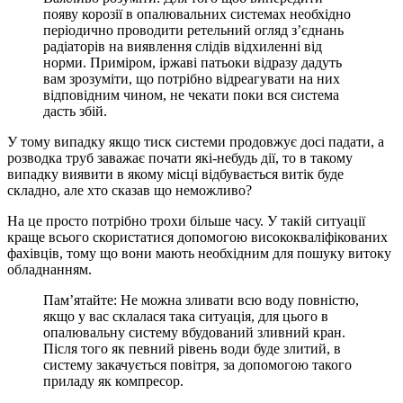
появу корозії в опалювальних системах необхідно
періодично проводити ретельний огляд з’єднань
радіаторів на виявлення слідів відхиленні від
норми. Приміром, іржаві патьоки відразу дадуть
вам зрозуміти, що потрібно відреагувати на них
відповідним чином, не чекати поки вся система
дасть збій.
У тому випадку якщо тиск системи продовжує досі падати, а
розводка труб заважає почати які-небудь дії, то в такому
випадку виявити в якому місці відбувається витік буде
складно, але хто сказав що неможливо?
На це просто потрібно трохи більше часу. У такій ситуації
краще всього скористатися допомогою висококваліфікованих
фахівців, тому що вони мають необхідним для пошуку витоку
обладнанням.
Пам’ятайте: Не можна зливати всю воду повністю,
якщо у вас склалася така ситуація, для цього в
опалювальну систему вбудований зливний кран.
Після того як певний рівень води буде злитий, в
систему закачується повітря, за допомогою такого
приладу як компресор.