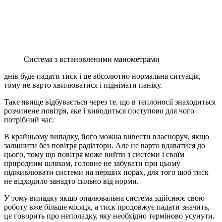
Система з встановленими манометрами
днів буде падати тиск і це абсолютно нормальна ситуація,
тому не варто хвилюватися і піднімати паніку.
Таке явище відбувається через те, що в теплоносії знаходиться
розчинене повітря, яке і виводиться поступово для чого
потрібний час.
В крайньому випадку, його можна вивести власноруч, якщо
залишити без повітря радіатори. Але не варто вдаватися до
цього, тому що повітря може вийти з системи і своїм
природним шляхом, головне не забувати при цьому
підживлювати системи на перших порах, для того щоб тиск
не відходило занадто сильно від норми.
У тому випадку якщо опалювальна система здійснює свою
роботу вже більше місяця, а тиск продовжує падати значить,
це говорить про неполадку, яку необхідно терміново усунути,