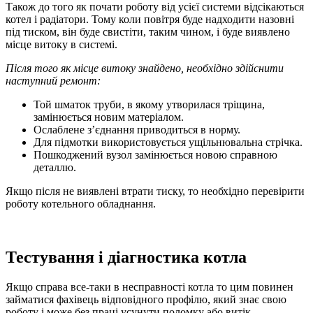
Також до того як почати роботу від усієї системи відсікаються
котел і радіатори. Тому коли повітря буде надходити назовні
під тиском, він буде свистіти, таким чином, і буде виявлено
місце витоку в системі.
Після того як місце витоку знайдено, необхідно здійснити
наступний ремонт:
Той шматок труби, в якому утворилася тріщина,
замінюється новим матеріалом.
Ослаблене з’єднання приводиться в норму.
Для підмотки використовується ущільнювальна стрічка.
Пошкоджений вузол замінюється новою справною
деталлю.
Якщо після не виявлені втрати тиску, то необхідно перевірити
роботу котельного обладнання.
Тестування і діагностика котла
Якщо справа все-таки в несправності котла то цим повинен
займатися фахівець відповідного профілю, який знає свою
роботу і може без праці усунути поломку або витік.