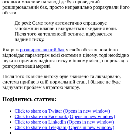
оскільки можливе на заводі де був проведений
розширювальний бак, просто неправильно розрахували його
обсяги.
До речі: Саме тому автоматично спрацьовує
запобіжний клапан і відбувається скидання води.
Після того як теплоносій остигає, відбувається
падіння тиску.
Якщо ж
розширювальний бак
у своїх обсягах повністю
відповідає параметрам всієї системи в цілому, тоді необхідно
шукати причину падіння тиску в іншому місці, наприклад в
розгерметизації мережі.
Після того як місце витоку буде знайдено та ліквідовано,
система прийде в свій нормальний стан, і більше не буде
відчувати проблем з втратою напору.
Поділитись статтею:
Click to share on Twitter (Opens in new window)
Click to share on Facebook (Opens in new window)
Click to share on LinkedIn (Opens in new window)
Click to share on Telegram (Opens in new window)