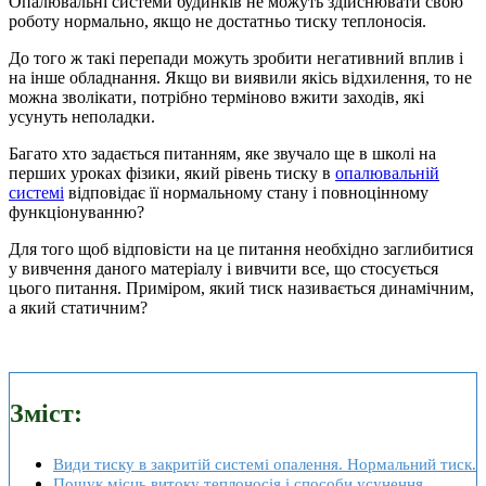
Опалювальні системи будинків не можуть здійснювати свою
роботу нормально, якщо не достатньо тиску теплоносія.
До того ж такі перепади можуть зробити негативний вплив і
на інше обладнання. Якщо ви виявили якісь відхилення, то не
можна зволікати, потрібно терміново вжити заходів, які
усунуть неполадки.
Багато хто задається питанням, яке звучало ще в школі на
перших уроках фізики, який рівень тиску в
опалювальній
системі
відповідає її нормальному стану і повноцінному
функціонуванню?
Для того щоб відповісти на це питання необхідно заглибитися
у вивчення даного матеріалу і вивчити все, що стосується
цього питання. Приміром, який тиск називається динамічним,
а який статичним?
Зміст:
Види тиску в закритій системі опалення. Нормальний тиск.
Пошук місць витоку теплоносія і способи усунення