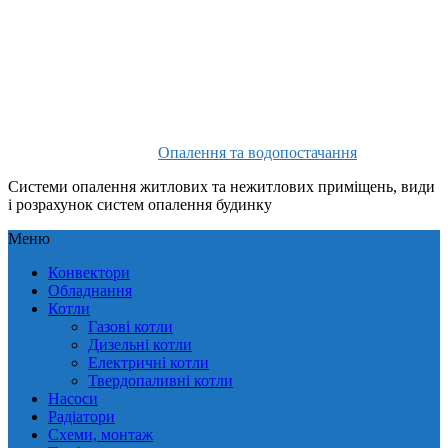
Опалення та водопостачання
Системи опалення житлових та нежитлових приміщень, види
і розрахунок систем опалення будинку
Меню
Конвектори
Обладнання
Котли
Газові котли
Дизельні котли
Електричні котли
Твердопаливні котли
Насоси
Радіатори
Схеми, монтаж