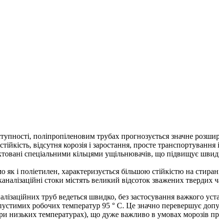
ступності, поліпропіленовим трубах прогнозується значне розшире
ійкість, відсутня корозія і заростання, просте транспортування 
товані спеціальними кільцями ущільнювачів, що підвищує швидкіс
мо як і поліетилен, характеризується більшою стійкістю на стира
каналізаційні стоки містять великий відсоток зважених твердих 
алізаційних труб ведеться швидко, без застосування важкого ус
пустимих робочих температур 95 ° С. Це значно перевершує допу
и низьких температурах), що дуже важливо в умовах морозів при