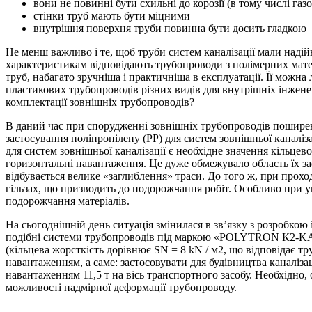
вони не повинні бути схильні до корозії (в тому числі газов
стінки труб мають бути міцними
внутрішня поверхня труби повинна бути досить гладкою
Не менш важливо і те, щоб труби систем каналізації мали наді
характеристикам відповідають трубопроводи з полімерних матері
труб, набагато зручніша і практичніша в експлуатації. Її можна
пластикових трубопроводів різних видів для внутрішніх інжене
комплектації зовнішніх трубопроводів?
В даний час при спорудженні зовнішніх трубопроводів поширене
застосування поліпропілену (РР) для систем зовнішньої каналіз
для систем зовнішньої каналізації є необхідне значення кільце
горизонтальні навантаження. Це дуже обмежувало область їх за
відбувається велике «заглиблення» траси. До того ж, при прохо
гільзах, що призводить до подорожчання робіт. Особливо при 
подорожчання матеріалів.
На сьогоднішній день ситуація змінилася в зв’язку з розробко
подібні системи трубопроводів під маркою «POLYTRON К2-KAN».
(кільцева жорсткість дорівнює SN = 8 kN / м2, що відповідає т
навантаженням, а саме: застосовувати для будівництва каналіза
навантаженням 11,5 т на вісь транспортного засобу. Необхідно
можливості надмірної деформації трубопроводу.