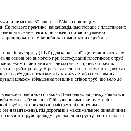
служили не менше 50 років. Найбільш повно цим
. Як показує практика, каналізація, змонтована з пластикових
огоднішній день є багато інформації по застосуванню
ть запропонувати нам виробники пластикових труб для
 полівінілхлориду (ПВХ) для каналізації. До останнього часу
, так як основною вимогою при застосуванні пластикових труб
 з металевими і бетонними – нездатність сприймати великі
є ухил трубопроводу. В результаті чого на протяжних ділянках
янки, необхідно прокладати їх у кожухах або спеціальних
ішували шляхом збільшення товщини стінок труб, що вело до
фільованою подвійною стінкою. Нещодавно на ринку з’явилися
уби можна забезпечити її більшу периметричну міцність
енові труби для прокладки в місцях з підвищеним
ках без навантажень), під дорогами з максимальною динамічним
 по обсипці трубопроводу і ущільнення грунту, щоб запобігти