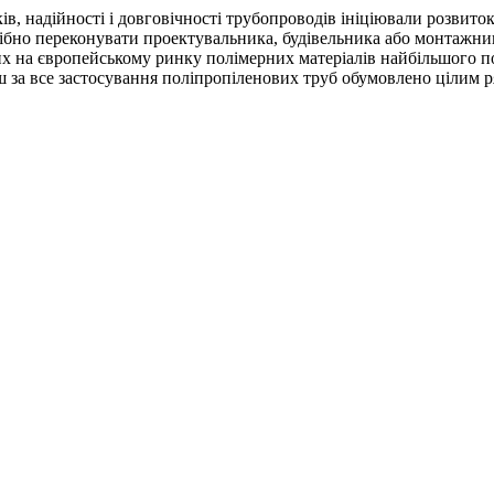
в, надійності і довговічності трубопроводів ініціювали розвито
отрібно переконувати проектувальника, будівельника або монтажн
их на європейському ринку полімерних матеріалів найбільшого п
ш за все застосування поліпропіленових труб обумовлено цілим 