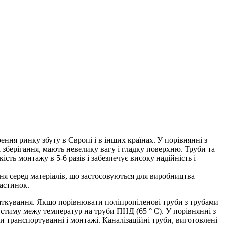
ння ринку збуту в Європі і в інших країнах. У порівнянні з
і зберігання, мають невелику вагу і гладку поверхню. Труби та
ть монтажу в 5-6 разів і забезпечує високу надійність і
ння серед матеріалів, що застосовуються для виробництва
частинок.
таткування. Якщо порівнювати поліпропіленові труби з трубами
стиму межу температур на труби ПНД (65 ° С). У порівнянні з
 транспортуванні і монтажі. Каналізаційні труби, виготовлені