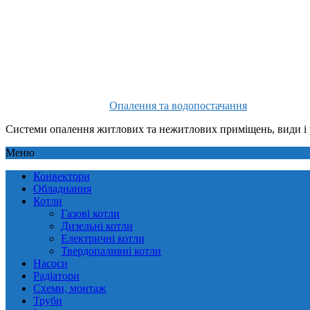
Опалення та водопостачання
Системи опалення житлових та нежитлових приміщень, види і 
Меню
Конвектори
Обладнання
Котли
Газові котли
Дизельні котли
Електричні котли
Твердопаливні котли
Насоси
Радіатори
Схеми, монтаж
Труби