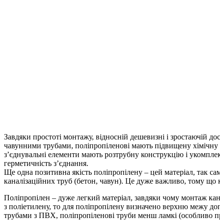
Завдяки простоті монтажу, відносній дешевизні і зростаючій до
чавунними трубами, поліпропіленові мають підвищену хімічну ст
з’єднувальні елементи мають розтрубну конструкцію і укомплек
герметичність з’єднання.
Ще одна позитивна якість поліпропілену – цей матеріал, так са
каналізаційних труб (бетон, чавун). Це дуже важливо, тому що 
Поліпропілен – дуже легкий матеріал, завдяки чому монтаж кан
з поліетилену, то для поліпропілену визначено верхню межу до
трубами з ПВХ, поліпропіленові труби менш ламкі (особливо пр