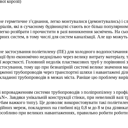
ої корозії)
йне герметичне з’єднання, легко монтувалися (демонтувались) і 
алів, які в сучасному будівництві стають все більш популярними
 легко розібрати і прочистити в разі виникнення засмічень. На сь
рних систем, в тому числі для систем каналізації. Але що можу
 застосування поліетилену (ПЕ) для холодного водопостачання і
ації було економічно недоцільно через велику витрату матеріалу
вої жорсткості. Головний недолік пластмасових труб у порівнянні
стосування, тому що при безнапірній системі велике значення ма
дженні трубопроводів через транспортні шляхи і навантажені діл
укладанні трубопроводів в межах міста. Раніше цю проблему вир
ю і впровадженням системи трубопроводів з поліпропілену з про
 Завдяки унікальній конструкції стінки, при невеликій вазі тр
рубам важкого типу). Це дозволяє використовувати такі поліетил
ційних мереж, покладених на глибині від 0,8 м до 8 м (на ділян
, особливо при великих навантаженнях, правильно робити роботи