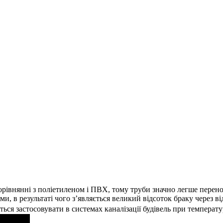
орівнянні з поліетиленом і ПВХ, тому труби значно легше перен
 в результаті чого з’являється великий відсоток браку через ві
ься застосовувати в системах каналізації будівель при температу