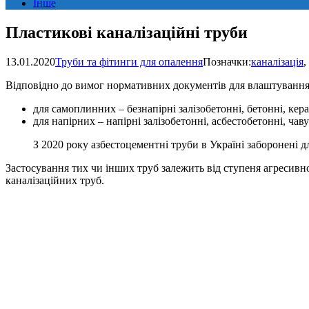
Інше
Пластикові каналізаційні труби
13.01.2020
Труби та фітинги для опалення
Позначки:
каналізація
,
Відповідно до вимог нормативних документів для влаштування 
для самоплинних – безнапірні залізобетонні, бетонні, кера
для напірних – напірні залізобетонні, асбестобетонні, чаву
З 2020 року азбестоцементні труби в Україні заборонені 
Застосування тих чи інших труб залежить від ступеня агресивн
каналізаційних труб.