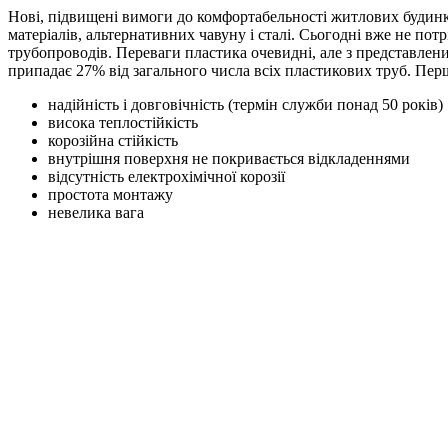
Нові, підвищені вимоги до комфортабельності житлових будинкі
матеріалів, альтернативних чавуну і сталі. Сьогодні вже не п
трубопроводів. Переваги пластика очевидні, але з представлен
припадає 27% від загального числа всіх пластикових труб. Пер
надійність і довговічність (термін служби понад 50 років)
висока теплостійкість
корозійна стійкість
внутрішня поверхня не покривається відкладеннями
відсутність електрохімічної корозії
простота монтажу
невелика вага