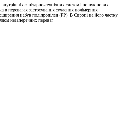
к внутрішніх санітарно-технічних систем і пошук нових
ика в перевагах застосування сучасних полімерних
оширення набув поліпропілен (РР). В Європі на його частку
рядом незаперечних переваг: