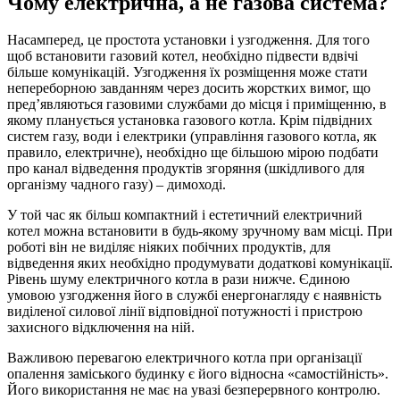
Чому електрична, а не газова система?
Насамперед, це простота установки і узгодження. Для того
щоб встановити газовий котел, необхідно підвести вдвічі
більше комунікацій. Узгодження їх розміщення може стати
непереборною завданням через досить жорстких вимог, що
пред’являються газовими службами до місця і приміщенню, в
якому планується установка газового котла. Крім підвідних
систем газу, води і електрики (управління газового котла, як
правило, електричне), необхідно ще більшою мірою подбати
про канал відведення продуктів згоряння (шкідливого для
організму чадного газу) – димоході.
У той час як більш компактний і естетичний електричний
котел можна встановити в будь-якому зручному вам місці. При
роботі він не виділяє ніяких побічних продуктів, для
відведення яких необхідно продумувати додаткові комунікації.
Рівень шуму електричного котла в рази нижче. Єдиною
умовою узгодження його в службі енергонагляду є наявність
виділеної силової лінії відповідної потужності і пристрою
захисного відключення на ній.
Важливою перевагою електричного котла при організації
опалення заміського будинку є його відносна «самостійність».
Його використання не має на увазі безперервного контролю.