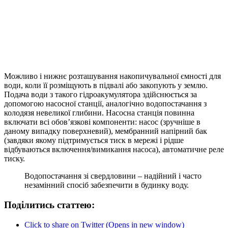
Можливо і нижнє розташування накопичувальної ємності для
води, коли її розміщують в підвалі або закопують у землю.
Подача води з такого гідроакумулятора здійснюється за
допомогою насосної станції, аналогічно водопостачання з
колодязя невеликої глибини. Насосна станція повинна
включати всі обов’язкові компоненти: насос (зручніше в
даному випадку поверхневий), мембранний напірний бак
(завдяки якому підтримується тиск в мережі і рідше
відбуваються включення/вимикання насоса), автоматичне реле
тиску.
Водопостачання зі свердловини – надійний і часто
незамінний спосіб забезпечити в будинку воду.
Поділитись статтею:
Click to share on Twitter (Opens in new window)