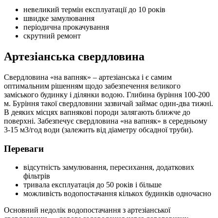
невеликий термін експлуатації до 10 років
швидке замулювання
періодична прокачування
скрутний ремонт
Артезіанська свердловина
Свердловина «на вапняк» – артезіанська і є самим
оптимальним рішенням щодо забезпечення великого
заміського будинку і ділянки водою. Глибина буріння 100-200
м. Буріння такої свердловини зазвичай займає один-два тижні.
В деяких місцях вапнякові породи залягають ближче до
поверхні. Забезпечує свердловина «на вапняк» в середньому
3-15 м3/год води (залежить від діаметру обсадної труби).
Переваги
відсутність замулювання, пересихання, додаткових
фільтрів
тривала експлуатація до 50 років і більше
можливість водопостачання кількох будинків одночасно
Основний недолік водопостачання з артезіанської