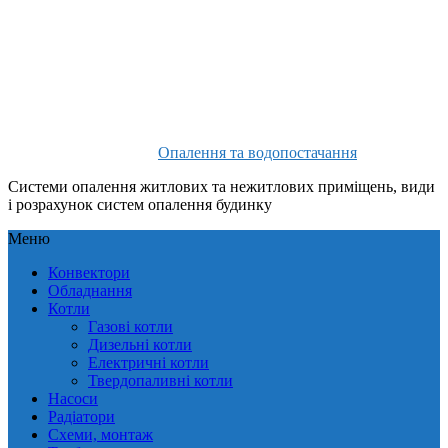
Опалення та водопостачання
Системи опалення житлових та нежитлових приміщень, види
і розрахунок систем опалення будинку
Меню
Конвектори
Обладнання
Котли
Газові котли
Дизельні котли
Електричні котли
Твердопаливні котли
Насоси
Радіатори
Схеми, монтаж