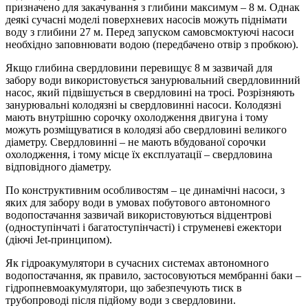
призначено для закачування з глибини максимум – 8 м. Однак
деякі сучасні моделі поверхневих насосів можуть піднімати
воду з глибини 27 м. Перед запуском самовсмоктуючі насоси
необхідно заповнювати водою (передбачено отвір з пробкою).
Якщо глибина свердловини перевищує 8 м зазвичай для
забору води використовується занурювальний свердловинний
насос, який підвішується в свердловині на тросі. Розрізняють
занурювальні колодязні ы свердловинні насоси. Колодязні
мають внутрішню сорочку охолодження двигуна і тому
можуть розміщуватися в колодязі або свердловині великого
діаметру. Свердловинні – не мають вбудованої сорочки
охолодження, і тому місце їх експлуатації – свердловина
відповідного діаметру.
По конструктивним особливостям – це динамічні насоси, з
яких для забору води в умовах побутового автономного
водопостачання зазвичай використовуються відцентрові
(одноступінчаті і багатоступінчасті) і струменеві ежектори
(діючі Jet-принципом).
Як гідроакумулятори в сучасних системах автономного
водопостачання, як правило, застосовуються мембранні баки –
гідропневмоакумулятори, що забезпечують тиск в
трубопроводі після підйому води з свердловини.