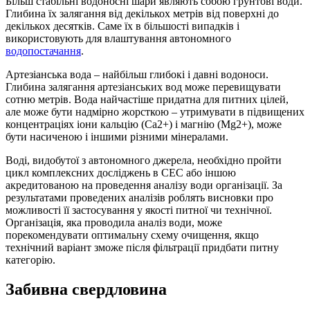
Більш стабільні водоносні шари являють собою грунтові води.
Глибина їх залягання від декількох метрів від поверхні до
декількох десятків. Саме їх в більшості випадків і
використовують для влаштування автономного
водопостачання
.
Артезіанська вода – найбільш глибокі і давні водоноси.
Глибина залягання артезіанських вод може перевищувати
сотню метрів. Вода найчастіше придатна для питних цілей,
але може бути надмірно жорсткою – утримувати в підвищених
концентраціях іони кальцію (Ca2+) і магнію (Mg2+), може
бути насиченою і іншими різними мінералами.
Воді, видобутої з автономного джерела, необхідно пройти
цикл комплексних досліджень в СЕС або іншою
акредитованою на проведення аналізу води організації. За
результатами проведених аналізів роблять висновки про
можливості її застосування у якості питної чи технічної.
Організація, яка проводила аналіз води, може
порекомендувати оптимальну схему очищення, якщо
технічний варіант зможе після фільтрації придбати питну
категорію.
Забивна свердловина