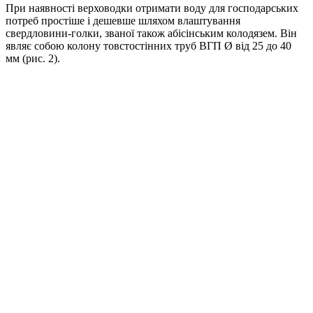
При наявності верховодки отримати воду для господарських
потреб простіше і дешевше шляхом влаштування
свердловини-голки, званої також абісінським колодязем. Він
являє собою колону товстостінних труб ВГП Ø від 25 до 40
мм (рис. 2).