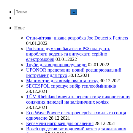
Нове
Стіна-вітряк: цікава розробка Joe Doucet x Partners
04.01.2022
Росіянин думкою багатіє: в РФ планують
виробляти водень та випускати серійно
електромобілі
03.01.2022
Труби для водопроводу: види
02.01.2022
UPONOR представив новий розширювальний
інструмент для труб
30.12.2021
Манометри для вимірювання тиску
30.12.2021
SECESPOL спрощує вибір теплообмінників
28.12.2021
TÜV Rheinland вивчить перспективу використання
сонячних панелей на залізничних коліях
28.12.2021
Eco Wave Power: електроенергія з хвиль та сонця
одночасно
28.12.2021
Керамічні нагрівачі для опалення
28.12.2021
Bosch представляє водневий котел для житлових