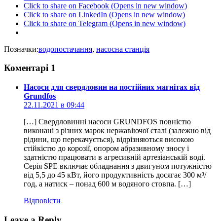
Click to share on Facebook (Opens in new window)
Click to share on LinkedIn (Opens in new window)
Click to share on Telegram (Opens in new window)
Позначки:
водопостачання
,
насосна станція
Коментарі
1
Насоси для свердловин на постійних магнітах від
Grundfos
22.11.2021 в 09:44
[…] Свердловинні насоси GRUNDFOS повністю
виконані з різних марок нержавіючої сталі (залежно від
рідини, що перекачується), відрізняються високою
стійкістю до корозії, опором абразивному зносу і
здатністю працювати в агресивній артезіанській воді.
Серія SPE включає обладнання з двигуном потужністю
від 5,5 до 45 кВт, його продуктивність досягає 300 м³/
год, а натиск – понад 600 м водяного стовпа. […]
Відповіcти
Leave a Reply