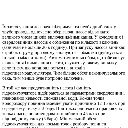
Їх застосування дозволяє підтримувати необхідний тиск у
трубопроводі, одночасно оберігаючи насос від занадто
великого числа циклів включення/вимикання. У колодязних і
свердловинних насосів є обмеження по кількості включень
(зазвичай не більше 20 в годину). При запуску насоса виникає
стрибок струму, при якому зношуються обмотки (руйнується
ізоляцію між витками). Автоматичним засобом, що забезпечує
включення і вимикання насоса, служить у такому випадку
реле тиску, що встановлюється на виході з
гідропневмоакумулятора. Чим більше обсяг накопичувального
бака, тим менше буде потрібно включень.
В той же час продуктивність насоса і ємність
гідроакумулятора підбираються за параметрами свердловини і
планованої кількості споживаної води. Кожна точка
водорозбору повинна забезпечувати приблизно 12-15 л/хв при
середньому тиску 2-3 бару. При трьох одночасно працюючих
точках насос повинен давати приблизно 45 л/хв при
відповідному тиску (3 бари). Мінімальний обсяг
гідроакумулятора для восьми точок розбору повинен