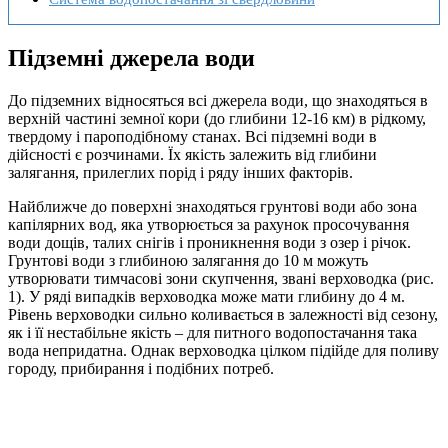
Підземні джерела води
До підземних відносяться всі джерела води, що знаходяться в
верхній частині земної кори (до глибини 12-16 км) в рідкому,
твердому і пароподібному станах. Всі підземні води в
дійсності є розчинами. Їх якість залежить від глибини
залягання, прилеглих порід і ряду інших факторів.
Найближче до поверхні знаходяться грунтові води або зона
капілярних вод, яка утворюється за рахунок просочування
води дощів, талих снігів і проникнення води з озер і річок.
Грунтові води з глибиною залягання до 10 м можуть
утворювати тимчасові зони скупчення, звані верховодка (рис.
1). У ряді випадків верховодка може мати глибину до 4 м.
Рівень верховодки сильно коливається в залежності від сезону,
як і її нестабільне якість – для питного водопостачання така
вода непридатна. Однак верховодка цілком підійде для поливу
городу, прибирання і подібних потреб.