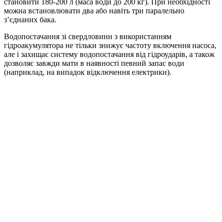
становити 180-200 л (маса води до 200 кг). При необхідності
можна встановлювати два або навіть три паралельно
з’єднаних бака.
Водопостачання зі свердловини з використанням
гідроакумулятора не тільки знижує частоту включення насоса,
але і захищає систему водопостачання від гідроударів, а також
дозволяє завжди мати в наявності певний запас води
(наприклад, на випадок відключення електрики).