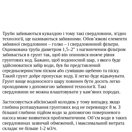
Труби забиваються кувалдою і тому такі свердловини, згідно
технології, ще називаються забивними. Обов’язкові елементи
забивної свердловини – голко – і свердловинний фільтри.
Оцинкована труба діаметром 1,5–2″ з нагвинченим фільтром
забивається в грунт так, щоб він опинився нижче рівня
грунтових вод. Бажано, щоб водоносний шар, з якого буде
здійснюватися забір води, був би представлений
середньозернистим піском або сумішшю щебеню та піску.
Такий грунт добре пропускає воду, її легко буде відкачувати.
Грунт вище водоносного шару повинен бути досить легко
проходимим з допомогою забивної технології. Такі
свердловини не можна влаштовувати у кам’яних породах.
Застосовується абісінський колодязь у тому випадку, якщо
глибина розташування грунтових вод не перевищує 8 м. З
більшої глибини підйом води за допомогою поверхневого
насоса може виявитися проблематичним. Об’єм води в таких
свердловинах зазвичай обмежений, і максимальний витрата
складає не більше 1-2 м3/ч.