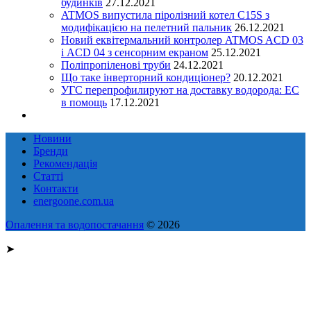
будинків
27.12.2021
ATMOS випустила піролізний котел C15S з
модифікацією на пелетний пальник
26.12.2021
Новий еквітермальний контролер ATMOS ACD 03
і ACD 04 з сенсорним екраном
25.12.2021
Поліпропіленові труби
24.12.2021
Що таке інверторний кондиціонер?
20.12.2021
УГС перепрофилируют на доставку водорода: EC
в помощь
17.12.2021
Новини
Бренди
Рекомендація
Статті
Контакти
energoone.com.ua
Опалення та водопостачання
© 2026
➤