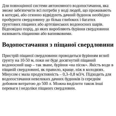
Для повноцінної системи автономного водопостачання, яка
зможе забезпечити всі потреби у воді людей, що проживають
в котеджі, або сезонно відвідують дачний будинок необхідно
пробурити свердловину до більш глибоких і багатих
ґрунтових піщаних або артезіанських водоносних шарів.
Відповідно порід, до яких виробляють буріння свердловини
називають піщаними або вапняковими.
Водопостачання з піщаної свердловини
Пристрій піщаної свердловини проводиться бурінням вглиб
ґрунту на 10-50 м, поки не буде досягнутий піщаний
водоносний шар – так зване, буріння «на пісок». Якість води в
піщаній свердловині, як правило, краще, ніж в колодязях.
Мінусом є мала продуктивність – 0,3–0,8 м3/ч. Підходить для
водопостачання невеликих дачних будинків із середнім
добовим витратою до 500 л. Можна виділити також інші
переваги і недоліки піщаних свердловин.