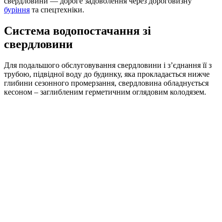
свердловини — дороге задоволення через дороговизну
буріння
та спецтехніки.
Система водопостачання зі
свердловини
Для подальшого обслуговування свердловини і з’єднання її з
трубою, підвідної воду до будинку, яка прокладається нижче
глибини сезонного промерзання, свердловина обладнується
кесоном – заглибленим герметичним оглядовим колодязем.