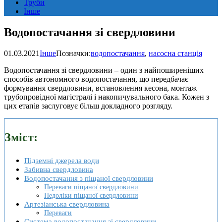
Труби
Інше
Водопостачання зі свердловини
01.03.2021
Інше
Позначки:
водопостачання
,
насосна станція
Водопостачання зі свердловини – один з найпоширеніших
способів автономного водопостачання, що передбачає
формування свердловини, встановлення кесона, монтаж
трубопровідної магістралі і накопичувального бака. Кожен з
цих етапів заслуговує більш докладного розгляду.
Зміст:
Підземні джерела води
Забивна свердловина
Водопостачання з піщаної свердловини
Переваги піщаної свердловини
Недоліки піщаної свердловини
Артезіанська свердловина
Переваги
Система водопостачання зі свердловини